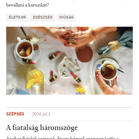
bevallani a korunkat?
ÉLETKOR
EGÉSZSÉG
HIÚSÁG
SZÉPSÉG
2024.júl.1.
A fiatalság háromszöge
Amikor fiatalok vagyunk, feszes bőrünk magasan tartja a