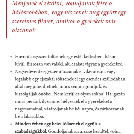
Menjenek el sétálni, vonuljanak félre a
hálószobában, vagy nézzenek meg együtt egy
szerelmes filmet, amikor a gyerekek már
alszanak.
Havonta egyszer töltsenek egy estét kettesben, házon
kívül. Biztosan van valaki, aki ezalatt vigyáz a gyerekekre.
Negyedévente egyszer utazzanak el víkendezni, vagy
legalább egy éjszakát töltsenek el egy csendes szállodában,
ahol megpihenhetnek, nincs semmi gondjuk, és
kiszolgálják önöket. Nem kerül ez olyan sokba! Ha igazán
nincs pénzük ilyesmire, helyezzék el a gyerekeket a
nagymamánál, vásároljanak be két napra, és zárkózzanak
be a lakásukba.
Minden évben egy hetet töltsenek el együtt a
szabadságukból.
Gondoljanak arra, sose kerültek volna