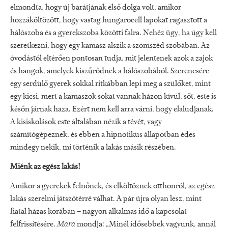
elmondta, hogy új barátjának első dolga volt, amikor
hozzáköltözött, hogy vastag hungarocell lapokat ragasztott a
hálószoba és a gyerekszoba közötti falra. Nehéz ügy, ha úgy kell
szeretkezni, hogy egy kamasz alszik a szomszéd szobában. Az
óvodástól eltérően pontosan tudja, mit jelentenek azok a zajok
és hangok, amelyek kiszűrődnek a hálószobából. Szerencsére
egy serdülő gyerek sokkal ritkábban lepi meg a szülőket, mint
egy kicsi, mert a kamaszok sokat vannak házon kívül, sőt, este is
későn járnak haza. Ezért nem kell arra várni, hogy elaludjanak.
A kisiskolások este általában nézik a tévét, vagy
számítógépeznek, és ebben a hipnotikus állapotban édes
mindegy nekik, mi történik a lakás másik részében.
Miénk az egész lakás!
Amikor a gyerekek felnőnek, és elköltöznek otthonról, az egész
lakás szerelmi játszótérré válhat. A pár újra olyan lesz, mint
fiatal házas korában – nagyon alkalmas idő a kapcsolat
felfrissítésére.
Mara
mondja: „Minél idősebbek vagyunk, annál