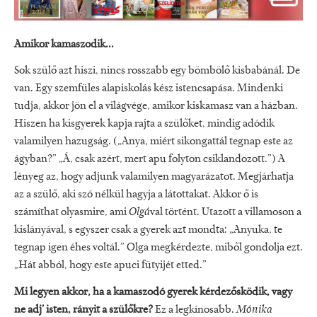
Amikor kamaszodik...
Sok szülő azt hiszi, nincs rosszabb egy bömbölő kisbabánál. De
van. Egy szemfüles alapiskolás kész istencsapása. Mindenki
tudja, akkor jön el a világvége, amikor kiskamasz van a házban.
Hiszen ha kisgyerek kapja rajta a szülőket, mindig adódik
valamilyen hazugság. („Anya, miért sikongattál tegnap este az
ágyban?” „Á, csak azért, mert apu folyton csiklandozott.”) A
lényeg az, hogy adjunk valamilyen magyarázatot. Megjárhatja
az a szülő, aki szó nélkül hagyja a látottakat. Akkor ő is
számíthat olyasmire, ami
Olgá
val történt. Utazott a villamoson a
kislányával, s egyszer csak a gyerek azt mondta: „Anyuka, te
tegnap igen éhes voltál.” Olga megkérdezte, miből gondolja ezt.
„Hát abból, hogy este apuci fütyijét etted.”
Mi legyen akkor, ha a kamaszodó gyerek kérdezősködik, vagy
ne adj’ isten, rányit a szülőkre?
Ez a legkínosabb.
Mónika