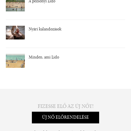
A pozsonyi Lido
Nyári kalandozások
Minden, ami Lido
FIZESSE ELŐ AZ ÚJ NŐT!
ÚJ NŐ ELŐRENDELÉSE