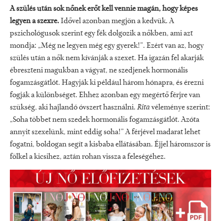
A szülés után sok nőnek erőt kell vennie magán, hogy képes
legyen a szexre.
Idővel azonban megjön a kedvük. A
pszichológusok szerint egy fék dolgozik a nőkben, ami azt
mondja: „Még ne legyen még egy gyerek!”. Ezért van az, hogy
szülés után a nők nem kívánják a szexet. Ha igazán fel akarják
ébreszteni magukban a vágyat, ne szedjenek hormonális
fogamzásgátlót. Hagyják ki például három hónapra, és érezni
fogják a különbséget. Ehhez azonban egy megértő férjre van
szükség, aki hajlandó óvszert használni.
Rita
véleménye szerint:
„Soha többet nem szedek hormonális fogamzásgátlót. Azóta
annyit szexelünk, mint eddig soha!” A férjével madarat lehet
fogatni, boldogan segít a kisbaba ellátásában. Éjjel háromszor is
fölkel a kicsihez, aztán rohan vissza a feleségéhez.