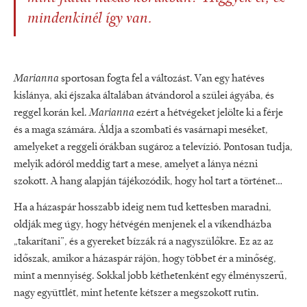
mindenkinél így van.
Marianna
sportosan fogta fel a változást. Van egy hatéves
kislánya, aki éjszaka általában átvándorol a szülei ágyába, és
reggel korán kel.
Marianna
ezért a hétvégeket jelölte ki a férje
és a maga számára. Áldja a szombati és vasárnapi meséket,
amelyeket a reggeli órákban sugároz a televízió. Pontosan tudja,
melyik adóról meddig tart a mese, amelyet a lánya nézni
szokott. A hang alapján tájékozódik, hogy hol tart a történet…
Ha a házaspár hosszabb ideig nem tud kettesben maradni,
oldják meg úgy, hogy hétvégén menjenek el a víkendházba
„takarítani”, és a gyereket bízzák rá a nagyszülőkre. Ez az az
időszak, amikor a házaspár rájön, hogy többet ér a minőség,
mint a mennyiség. Sokkal jobb kéthetenként egy élményszerű,
nagy együttlét, mint hetente kétszer a megszokott rutin.