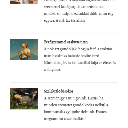
Dédelgetjük, 2-3 naponta foglalkozunk vele,
szeretettel kínálgatjuk ismerősöknek,
miközben tudjuk: ez sokkal több, mint egy
egyszerű ital. Ez életelixír.
Férfiszemmel szakítás után
A nők azt gondolják, hogy a férfi a szakítás
után hatalmas habzsidőzsibe kezd.
Klubokba jár, és két kanállal falja az életet és
a lányokat.
Szelektáló kisokos
A szemétügy a mi ügyünk. Luxus, ha
minden szemetet gondolkodás nélkül a
kommunális gyűjtőbe dobunk. Fontos
megtanulni a szelektálást!