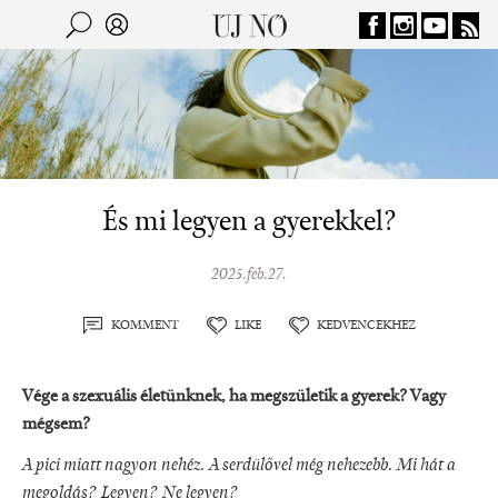
Jump to navigation
Keresés
Kereső
És mi legyen a gyerekkel?
2025.feb.27.
KOMMENT
LIKE
KEDVENCEKHEZ
Vége a szexuális életünknek, ha megszületik a gyerek? Vagy
mégsem?
A pici miatt nagyon nehéz. A serdülővel még nehezebb. Mi hát a
megoldás? Legyen? Ne legyen?