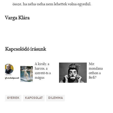
össze, ha néha-néha nem lehettek volna egyedül.
Varga Klára
Kapcsolódó írásunk
A király, a
Mit
harcos, a
mondana
szerető és a
otthon a
mágus
férfi?
GYEREK
KAPCSOLAT
DILEMMA