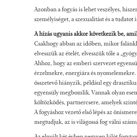
Azonban a fogyás is lehet veszélyes, hisze
személyiséget, a szexualitást és a tudatot i
A hízás ugyanis akkor következik be, ami
Csakhogy abban az időben, mikor falánkká 
elvesszük az ételét, elvesszük tőle a „gy
Ahhoz, hogy az emberi szervezet egyensú
érzelmekre, energiára és nyomelemekre.
összetevő hiányzik, például egy drasztiku
egyensúly megbomlik. Vannak olyan esemé
költözködés, partnercsere, amelyek szinté
A fogyáshoz vezető első lépés az önismere
megtudjuk, az is világossá fog válni szá