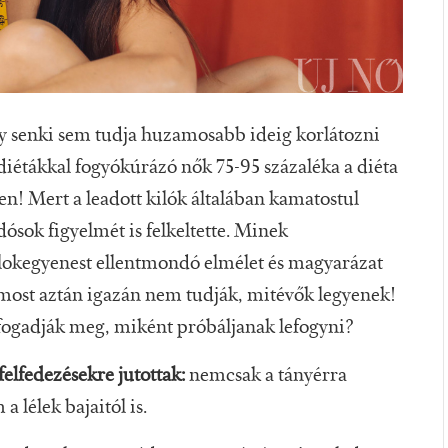
y senki sem tudja huzamosabb ideig korlátozni
diétákkal fogyókúrázó nők 75-95 százaléka a diéta
ben! Mert a leadott kilók általában kamatostul
ósok figyelmét is felkeltette. Minek
kegyenest ellentmondó elmélet és magyarázat
, most aztán igazán nem tudják, mitévők legyenek!
 fogadják meg, miként próbáljanak lefogyni?
felfedezésekre jutottak:
nemcsak a tányérra
a lélek bajaitól is.