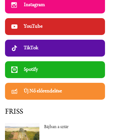
Instagram
YouTube
TikTok
Spotify
Új Nő előrendelése
FRISS
Bájban a sztár