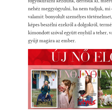
fogyókúrázni kezdünk, derítsük ki, miért
nehéz meggyógyulni, ha nem tudjuk, mi o
valamit: bonyolult személyes történelmet,
képes beszélni ezekről a dolgokról, term
kimondott szóval együtt enyhül a teher, 
gyűjt magára az ember.