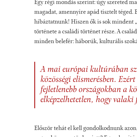
Egy régi mondás szerint: úgy szereted mag
magadat, amennyire apád tisztelt téged. E
hibáztatnunk! Hiszen ők is sok mindent „
története a családi történet része. A csal
minden belefér: háborúk, kulturális szokáso
A mai európai kultúrában szi
közösségi elismerésben. Ezért
fejletlenebb országokban a kövé
elképzelhetetlen, hogy valaki
Először tehát el kell gondolkodnunk azon