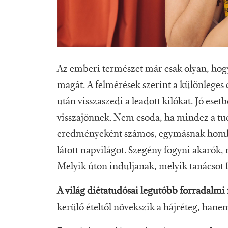
Az emberi természet már csak olyan, hog
magát. A felmérések szerint a különleges 
után visszaszedi a leadott kilókat. Jó eset
visszajönnek. Nem csoda, ha mindez a tud
eredményeként számos, egymásnak homlo
látott napvilágot. Szegény fogyni akarók
Melyik úton induljanak, melyik tanácsot
A világ diétatudósai legutóbb forradalmi 
kerülő ételtől növekszik a hájréteg, hanem 