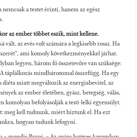
n nemcsak a testet érinti, hanem az egész
s.
kor az ember többet eszik, mint kellene.
vált, az evés volt számára a legkisebb rossz. Ha
ógyszerét”, ami komoly következményekkel járhat.
lyban legyen, három fő összetevőre van szüksége:
 A táplálkozás mindhárommal összefügg. Ha egy
s diéta miatt megváltozik az energiabevitel, az
nyek az ember életében, gyász, betegség, válás,
n komolyan befolyásolják a testi-lelki egyensúlyt.
t: meg kell tudnunk, miért híztunk el. Ha ezt
munkra, hogyan tudunk lefogyni.