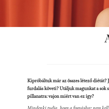
Kipróbáltuk már az összes létező diétát? 
furdalás követi? Utáljuk magunkat a sok s
pillanatra: vajon miért van ez így?
Mindenki tudja, hogy a fogyáshoz nem kell 