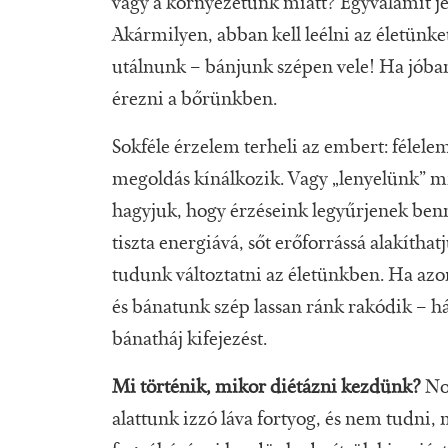
vagy a környezetünk miatt? Egyvalamit j
Akármilyen, abban kell leélni az életünk
utálnunk – bánjunk szépen vele! Ha jóban
érezni a bőrünkben.
Sokféle érzelem terheli az embert: félele
megoldás kínálkozik. Vagy „lenyelünk” mi
hagyjuk, hogy érzéseink legyűrjenek ben
tiszta energiává, sőt erőforrássá alakítha
tudunk változtatni az életünkben. Ha az
és bánatunk szép lassan ránk rakódik – há
bánatháj kifejezést.
Mi történik, mikor diétázni kezdünk?
Nos
alattunk izzó láva fortyog, és nem tudni,