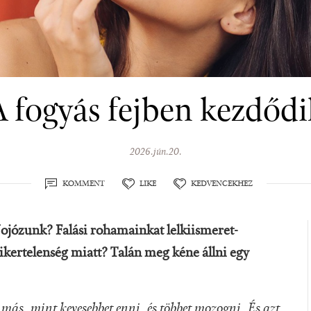
A fogyás fejben kezdődi
2026.jún.20.
KOMMENT
LIKE
KEDVENCEKHEZ
Jojózunk? Falási rohamainkat lelkiismeret-
ikertelenség miatt? Talán meg kéne állni egy
más, mint kevesebbet enni, és többet mozogni. És azt