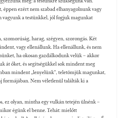
egyezzünk meg: a testünkre szükségünk van.
et, éppen ezért nem szabad elhanyagolnunk vagy
 vagyunk a testünkkel, jól fogjuk magunkat
m, szomorúság, harag, szégyen, szorongás. Két
ndent, vagy ellenállunk. Ha ellenállunk, és nem
nünket, ha okosan gazdálkodunk velük – akkor
tjuk át őket, és segítségükkel sok mindent meg
onban mindent „lenyelünk”, teletömjük magunkat,
j formájában. Nem véletlenül találták ki a
, ez olyan, mintha egy vulkán tetején ülnénk –
 mikor égünk el benne. Tehát: mielőtt