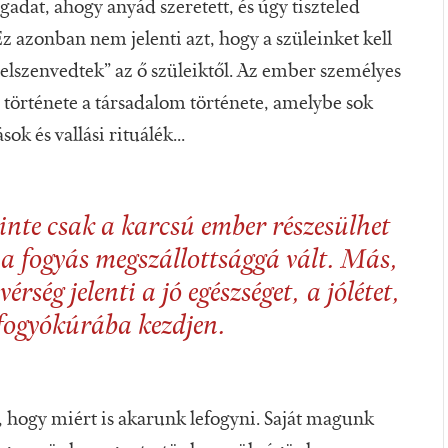
adat, ahogy anyád szeretett, és úgy tiszteled
z azonban nem jelenti azt, hogy a szüleinket kell
elszenvedtek” az ő szüleiktől. Az ember személyes
ád története a társadalom története, amelybe sok
k és vallási rituálék...
nte csak a karcsú ember részesülhet
 a fogyás megszállottsággá vált. Más,
rség jelenti a jó egészséget, a jólétet,
 fogyókúrába kezdjen.
, hogy miért is akarunk lefogyni. Saját magunk