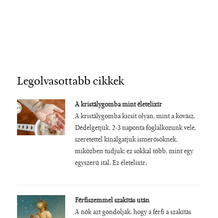
Legolvasottabb cikkek
A kristálygomba mint életelixír
A kristálygomba kicsit olyan, mint a kovász.
Dédelgetjük, 2-3 naponta foglalkozunk vele,
szeretettel kínálgatjuk ismerősöknek,
miközben tudjuk: ez sokkal több, mint egy
egyszerű ital. Ez életelixír.
Férfiszemmel szakítás után
A nők azt gondolják, hogy a férfi a szakítás