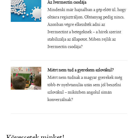
Az Ivermectin csodája
Mindenki már hajnalban a gép előtt ül, hogy
oltásra regisztráljon. Oltóanyag pedig nincs.
Azonban végre elkezdték adni az
Ivermectint a betegeknek – a hírek szerint
stabilizálja az állapotot. Miben rejlik az
Ivermectin csodája?
Miért nem tud a gyerekem szlovákul?
Miért nem tudnak a magyar gyerekek még
több év nyelvtanulás után sem jól beszélni
szlovákul – miközben angolul simán
konverzálnak?