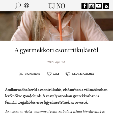
Jump to navigation
Keresés
Kereső
A gyermekkori csontritkulásról
2025.ápr.24.
KOMMENT
LIKE
KEDVENCEKHEZ
Amikor szóba kerül a csontritkulás, elsősorban a változókorban
levő nőkre gondolunk. A veszély azonban gyerekkorban is
fennáll. Legalábbis erre figyelmeztetnek az orvosok.
Az oszteoporózist, magyarul csontritkulást néma járványnak is