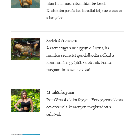
után hatalmas habzsidőzsibe kezd.
Klubokba jár, és két kanállal falja az életet és
a lányokat.
Szelektáló kisokos
A szemétügy a mi ügyünk. Luxus, ha
minden szemetet gondolkodás nélkül a
kommunális gyűjtőbe dobunk. Fontos
megtanulni a szelektálást!
45 kilót fogytam
Papp Vera 45 kilót fogyott. Vera gyermekkora
óta erős volt, keményen megküzdött a
súlyával.