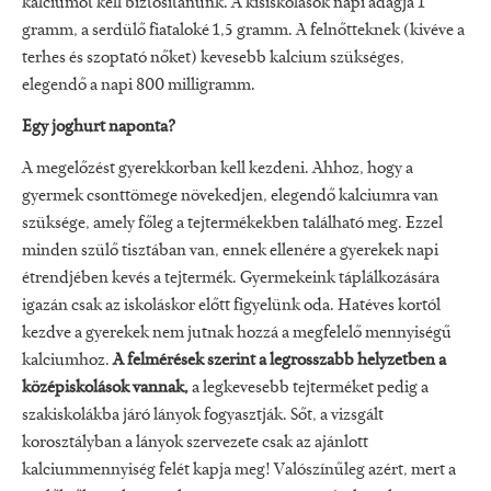
kalciumot kell biztosítanunk. A kisiskolások napi adagja 1
gramm, a serdülő fiataloké 1,5 gramm. A felnőtteknek (kivéve a
terhes és szoptató nőket) kevesebb kalcium szükséges,
elegendő a napi 800 milligramm.
Egy joghurt naponta?
A megelőzést gyerekkorban kell kezdeni. Ahhoz, hogy a
gyermek csonttömege növekedjen, elegendő kalciumra van
szüksége, amely főleg a tejtermékekben található meg. Ezzel
minden szülő tisztában van, ennek ellenére a gyerekek napi
étrendjében kevés a tejtermék. Gyermekeink táplálkozására
igazán csak az iskoláskor előtt figyelünk oda. Hatéves kortól
kezdve a gyerekek nem jutnak hozzá a megfelelő mennyiségű
kalciumhoz.
A felmérések szerint a legrosszabb helyzetben a
középiskolások vannak,
a legkevesebb tejterméket pedig a
szakiskolákba járó lányok fogyasztják. Sőt, a vizsgált
korosztályban a lányok szervezete csak az ajánlott
kalciummennyiség felét kapja meg! Valószínűleg azért, mert a