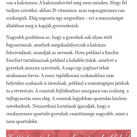
van a kalciumra. A kalciumbevitel még nem minden. Hogy fel
tudjon szívódni, ahhoz D-vitaminra, azaz napsugárzásra van
szükségük. Elég naponta egy negyedóra – ezt a mennyiséget
általában meg is kapják gyermekeink.
Nagyobb probléma az, hogy a gyerekek sok olyan ételt
fogyasztanak, amelyek megakadályozzák a kalcium
felszívódását, mondják az orvosok. Ilyen például a foszfor.
Foszfort tartalmaznak például a kólaféle italok, amelyet a
gyerekek annyira szeretnek. A napi egy joghurt tehát
siralmasan kevés. A rossz táplálkozási szokásokhoz más
helytelen szokások is társulnak, például a számítógépes játékok
és a tévénézés. A csontok fejlődéséhez mozgásra van szükség, a
tejfogyasztás nem elég. A csontok legjobban sportolás közben
növekednek. Nemzetközi kutatások igazolják, hogy a
rendszeresen sportoló gyerekek csonttömege nagyobb, mint a
nem sportolóké.