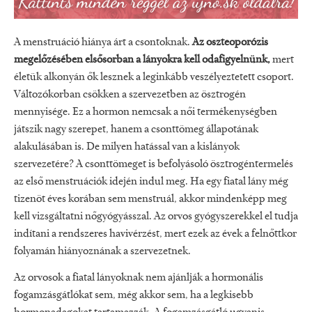
A menstruáció hiánya árt a csontoknak.
Az oszteoporózis
megelőzésében elsősorban a lányokra kell odafigyelnünk,
mert
életük alkonyán ők lesznek a leginkább veszélyeztetett csoport.
Változókorban csökken a szervezetben az ösztrogén
mennyisége. Ez a hormon nemcsak a női termékenységben
játszik nagy szerepet, hanem a csonttömeg állapotának
alakulásában is. De milyen hatással van a kislányok
szervezetére? A csonttömeget is befolyásoló ösztrogéntermelés
az első menstruációk idején indul meg. Ha egy fiatal lány még
tizenöt éves korában sem menstruál, akkor mindenképp meg
kell vizsgáltatni nőgyógyásszal. Az orvos gyógyszerekkel el tudja
indítani a rendszeres havivérzést, mert ezek az évek a felnőttkor
folyamán hiányoznának a szervezetnek.
Az orvosok a fiatal lányoknak nem ajánlják a hormonális
fogamzásgátlókat sem, még akkor sem, ha a legkisebb