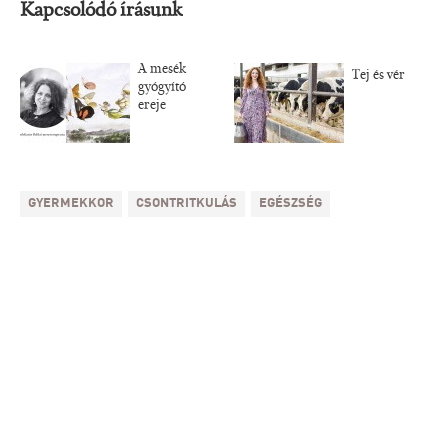
Kapcsolódó írásunk
A mesék
Tej és vér
gyógyító
ereje
GYERMEKKOR
CSONTRITKULÁS
EGÉSZSÉG