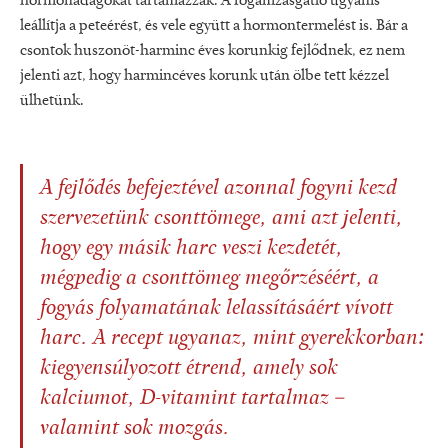
hormonadagokat tartamazzák. A fogamzásgátló ugyanis
leállítja a peteérést, és vele együtt a hormontermelést is. Bár a
csontok huszonöt-harminc éves korunkig fejlődnek, ez nem
jelenti azt, hogy harmincéves korunk után ölbe tett kézzel
ülhetünk.
A fejlődés befejeztével azonnal fogyni kezd
szervezetünk csonttömege, ami azt jelenti,
hogy egy másik harc veszi kezdetét,
mégpedig a csonttömeg megőrzéséért, a
fogyás folyamatának lelassításáért vívott
harc. A recept ugyanaz, mint gyerekkorban:
kiegyensúlyozott étrend, amely sok
kalciumot, D-vitamint tartalmaz –
valamint sok mozgás.