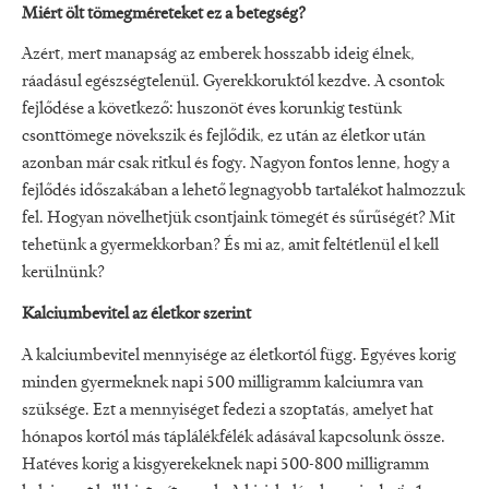
Miért ölt tömegméreteket ez a betegség?
Azért, mert manapság az emberek hosszabb ideig élnek,
ráadásul egészségtelenül. Gyerekkoruktól kezdve. A csontok
fejlődése a következő: huszonöt éves korunkig testünk
csonttömege növekszik és fejlődik, ez után az életkor után
azonban már csak ritkul és fogy. Nagyon fontos lenne, hogy a
fejlődés időszakában a lehető legnagyobb tartalékot halmozzuk
fel. Hogyan növelhetjük csontjaink tömegét és sűrűségét? Mit
tehetünk a gyermekkorban? És mi az, amit feltétlenül el kell
kerülnünk?
Kalciumbevitel az életkor szerint
A kalciumbevitel mennyisége az életkortól függ. Egyéves korig
minden gyermeknek napi 500 milligramm kalciumra van
szüksége. Ezt a mennyiséget fedezi a szoptatás, amelyet hat
hónapos kortól más táplálékfélék adásával kapcsolunk össze.
Hatéves korig a kisgyerekeknek napi 500-800 milligramm