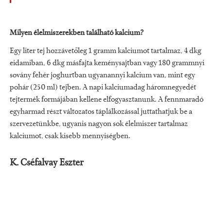
Milyen élelmiszerekben található kalcium?
Egy liter tej hozzávetőleg 1 gramm kalciumot tartalmaz, 4 dkg
eidamiban, 6 dkg másfajta keménysajtban vagy 180 grammnyi
sovány fehér joghurtban ugyanannyi kalcium van, mint egy
pohár (250 ml) tejben. A napi kalciumadag háromnegyedét
tejtermék formájában kellene elfogyasztanunk. A fennmaradó
egyharmad részt változatos táplálkozással juttathatjuk be a
szervezetünkbe, ugyanis nagyon sok élelmiszer tartalmaz
kalciumot, csak kisebb mennyiségben.
K. Cséfalvay Eszter