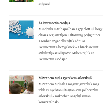
súlyával.
Az Ivermectin csodája
Mindenki már hajnalban a gép előtt ül, hogy
oltásra regisztráljon. Oltóanyag pedig nincs.
Azonban végre elkezdték adni az
Ivermectint a betegeknek – a hírek szerint
stabilizálja az állapotot. Miben rejlik az
Ivermectin csodája?
Miért nem tud a gyerekem szlovákul?
Miért nem tudnak a magyar gyerekek még
több év nyelvtanulás után sem jól beszélni
szlovákul – miközben angolul simán
konverzálnak?