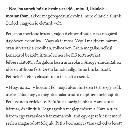
– Nos, ha annyit húztuk volna az időt, mint ti, fiatalok
mostanában,
akkor megöregedtünk volna, mire oltár elé állunk.
Tudod, nagyon jó életünk volt.
Peti azon morfondírozott, vajon ő elmondhatja-e ezt magáról
úgy ötven év múlva... Vagy akár most. Végül majdnem három
órán át vártak a kocsiban, miközben Gréta megállás nélkül
Lénárdról beszélt. A tündérmesébe illő történeteket
félbeszakította a forgalom lassú araszolása. Ahogy elindultak az
idősek otthona felé, Gréta konok hallgatásba burkolózott.
Petinek életében először nem tetszett a csend.
– Hogy az a...! – hördült fel, majd olyan hirtelen tért le egy szűk
utcácskába, hogy a mögötte haladó autó majdnem belehajtott.
Petit ez nem érdekelte. Beütötte a navigációba a Hársfa utca
hármat, és elindult. Legnagyobb meglepetésére a Hársfa utca
három egy ravatalozó házszáma volt, ami egy egész kicsi temető
szélén magasodott föléjük. Peti a kormányra támaszkodva lesett