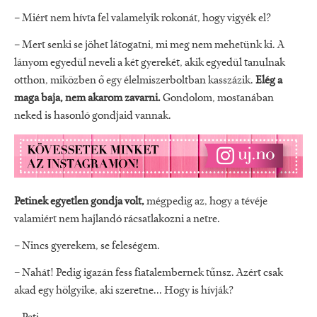
– Miért nem hívta fel valamelyik rokonát, hogy vigyék el?
– Mert senki se jöhet látogatni, mi meg nem mehetünk ki. A
lányom egyedül neveli a két gyerekét, akik egyedül tanulnak
otthon, miközben ő egy élelmiszerboltban kasszázik.
Elég a
maga baja, nem akarom zavarni.
Gondolom, mostanában
neked is hasonló gondjaid vannak.
Petinek egyetlen gondja volt,
mégpedig az, hogy a tévéje
valamiért nem hajlandó rácsatlakozni a netre.
– Nincs gyerekem, se feleségem.
– Nahát! Pedig igazán fess fiatalembernek tűnsz. Azért csak
akad egy hölgyike, aki szeretne... Hogy is hívják?