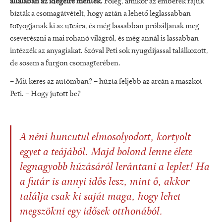
általában az idegeire mentek.
Főleg, amikor az emberek rájuk
bízták a csomagátvételt, hogy aztán a lehető leglassabban
totyogjanak ki az utcára, és még lassabban próbáljanak meg
cseverészni a mai rohanó világról, és még annál is lassabban
intézzék az anyagiakat. Szóval Peti sok nyugdíjassal találkozott,
de sosem a furgon csomagterében.
– Mit keres az autómban? – húzta feljebb az arcán a maszkot
Peti. – Hogy jutott be?
A néni huncutul elmosolyodott, kortyolt
egyet a teájából. Majd bolond lenne élete
legnagyobb húzásáról lerántani a leplet! Ha
a futár is annyi idős lesz, mint ő, akkor
találja csak ki saját maga, hogy lehet
megszökni egy idősek otthonából.