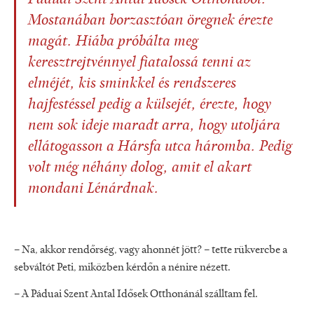
Páduai Szent Antal Idősek Otthonából.
Mostanában borzasztóan öregnek érezte
magát. Hiába próbálta meg
keresztrejtvénnyel fiatalossá tenni az
elméjét, kis sminkkel és rendszeres
hajfestéssel pedig a külsejét, érezte, hogy
nem sok ideje maradt arra, hogy utoljára
ellátogasson a Hársfa utca háromba. Pedig
volt még néhány dolog, amit el akart
mondani Lénárdnak.
– Na, akkor rendőrség, vagy ahonnét jött? – tette rükvercbe a
sebváltót Peti, miközben kérdőn a nénire nézett.
– A Páduai Szent Antal Idősek Otthonánál szálltam fel.