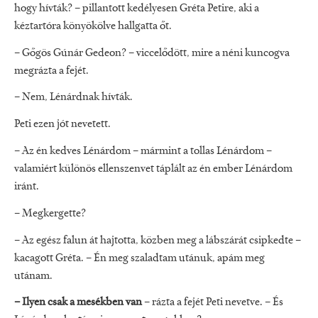
hogy hívták? – pillantott kedélyesen Gréta Petire, aki a
kéztartóra könyökölve hallgatta őt.
– Gőgös Gúnár Gedeon? – viccelődött, mire a néni kuncogva
megrázta a fejét.
– Nem, Lénárdnak hívták.
Peti ezen jót nevetett.
– Az én kedves Lénárdom – mármint a tollas Lénárdom –
valamiért különös ellenszenvet táplált az én ember Lénárdom
iránt.
– Megkergette?
– Az egész falun át hajtotta, közben meg a lábszárát csipkedte –
kacagott Gréta. – Én meg szaladtam utánuk, apám meg
utánam.
– Ilyen csak a mesékben van
– rázta a fejét Peti nevetve. – És