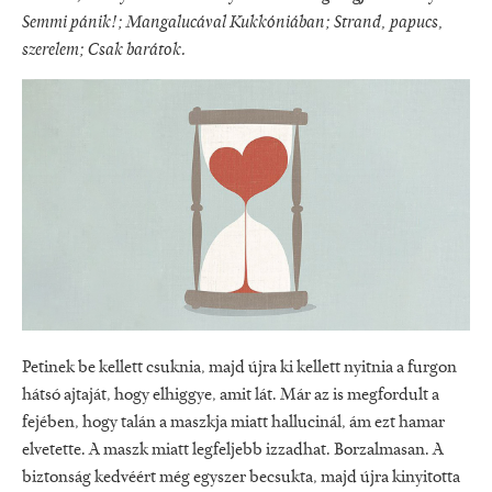
Semmi pánik!; Mangalucával Kukkóniában; Strand, papucs,
szerelem; Csak barátok.
Petinek be kellett csuknia, majd újra ki kellett nyitnia a furgon
hátsó ajtaját, hogy elhiggye, amit lát. Már az is megfordult a
fejében, hogy talán a maszkja miatt hallucinál, ám ezt hamar
elvetette. A maszk miatt legfeljebb izzadhat. Borzalmasan. A
biztonság kedvéért még egyszer becsukta, majd újra kinyitotta