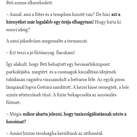
Peti szeme elkerekedett.
– Annál, ami a főtér és a templom között van? De hisz
azt a
környéket már legalább egy órája elhagytam!
Hogy bírta ki
ennyi ideig?
A néni jókedvűen megemelte a termoszát.
– Ezt teszi a jó fűtőanyag, fiacskám!
Így alakult, hogy Peti behajtott egy bevásárlóközpont
parkolójába, megtért, és a csomagok kiszállítási idejének
tolódásán rágódva visszaindult a belváros felé. Az egyik piros
lámpánál lopva Grétára sandított. A kezei kissé remegtek, a bőr
szinte áttetszőnek tűnt. A futár bekapcsolta az anyósülés
fűtését.
– Mégis
mikor akarta jelezni, hogy taxiszolgáltatásnak nézte a
kocsimat?
– Amint biztos távolságba kerültünk az otthontól.