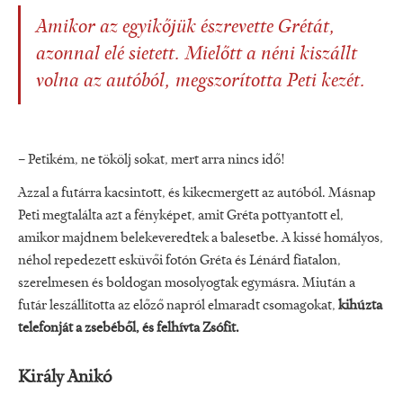
Amikor az egyikőjük észrevette Grétát,
azonnal elé sietett. Mielőtt a néni kiszállt
volna az autóból, megszorította Peti kezét.
– Petikém, ne tökölj sokat, mert arra nincs idő!
Azzal a futárra kacsintott, és kikecmergett az autóból. Másnap
Peti megtalálta azt a fényképet, amit Gréta pottyantott el,
amikor majdnem belekeveredtek a balesetbe. A kissé homályos,
néhol repedezett esküvői fotón Gréta és Lénárd fiatalon,
szerelmesen és boldogan mosolyogtak egymásra. Miután a
futár leszállította az előző napról elmaradt csomagokat,
kihúzta
telefonját a zsebéből, és felhívta Zsófit.
Király Anikó