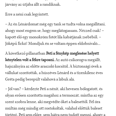
járvány az útjába állt a randiknak.
Erre a néni csak legyintett.
– Az én Lénárdomat még egy tank se tudta volna megállítani,
ahogy most engem se, hogy meglátogassam. Nézzed csak! –
kapott elő egy monokróm fotót lila kabátjának zsebéből. –
Jóképű fickó! Mondjuk én se voltam éppen eldobnivaló...
A következő pillanatban
Peti a fénykép meglesése helyett
kénytelen volt a fékre taposni.
Az autó csikorogva megállt,
hajszálnyira az előtte araszoló kocsitól. A biztonsági övek a
vállukat szorították, a húszéves Lénárd és a tizenkilenc éves
Gréta pedig berepült valahová a lábuk alá.
– Jól van? – kérdezte Peti a nénit, aki hevesen bólogatott, és
olyan erősen szorította magához a termoszát, mintha az egy
szent szobra lenne, aki megvédte őket a balesettől. Fél óra
múltán még mindig ott rostokoltak, valahol előttük baleset
történt. Peti sem előre, sem hátra nem tudott menni, ahogy a