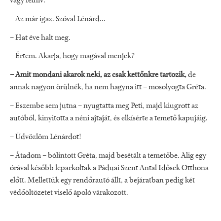
vagy felhív.
– Az már igaz. Szóval Lénárd...
– Hat éve halt meg.
– Értem. Akarja, hogy magával menjek?
– Amit mondani akarok neki, az csak kettőnkre tartozik,
de
annak nagyon örülnék, ha nem hagyna itt – mosolyogta Gréta.
– Eszembe sem jutna – nyugtatta meg Peti, majd kiugrott az
autóból, kinyitotta a néni ajtaját, és elkísérte a temető kapujáig.
– Üdvözlöm Lénárdot!
– Átadom – bólintott Gréta, majd besétált a temetőbe. Alig egy
órával később leparkoltak a Páduai Szent Antal Idősek Otthona
előtt. Mellettük egy rendőrautó állt, a bejáratban pedig két
védőöltözetet viselő ápoló várakozott.