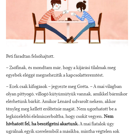
Peti fáradtan felsóhajtott.
– Zsófinak, és mondtam már, hogy a kijárási tilalmak meg
egyebek eléggé megnehezítik a kapcsolatteremtést.
– Ezek csak kifogások – jegyezte meg Gréta. – A mai világban
olyan pittyogó, villogó kütyümütyük vannak, amikkel bármikor
elérhetünk bárkit. Amikor Lénárd udvarolt nekem, akkor
tényleg meg kellett erőltetnie magát. Nem ugorhatott be a
legközelebbi élelmiszerboltba, hogy csokit vegyen.
Nem
hívhatott fel, ha beszélgetni akartunk.
A mai fiatalok úgy
ugrálnak egyik szerelemből a másikba, mintha végtelen sok