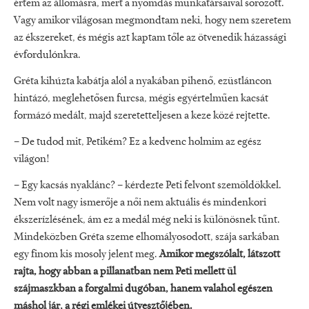
értem az állomásra, mert a nyomdás munkatársaival sörözött.
Vagy amikor világosan megmondtam neki, hogy nem szeretem
az ékszereket, és mégis azt kaptam tőle az ötvenedik házassági
évfordulónkra.
Gréta kihúzta kabátja alól a nyakában pihenő, ezüstláncon
hintázó, meglehetősen furcsa, mégis egyértelműen kacsát
formázó medált, majd szeretetteljesen a keze közé rejtette.
– De tudod mit, Petikém? Ez a kedvenc holmim az egész
világon!
– Egy kacsás nyaklánc? – kérdezte Peti felvont szemöldökkel.
Nem volt nagy ismerője a női nem aktuális és mindenkori
ékszerízlésének, ám ez a medál még neki is különösnek tűnt.
Mindeközben Gréta szeme elhomályosodott, szája sarkában
egy finom kis mosoly jelent meg.
Amikor megszólalt, látszott
rajta, hogy abban a pillanatban nem Peti mellett ül
szájmaszkban a forgalmi dugóban, hanem valahol egészen
máshol jár, a régi emlékei útvesztőjében.