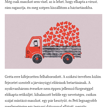
Még csak maszkot sem visel, az is lehet, hogy elkapta a vírust,
rám ragasztja, én meg szépen kiszállítom a háztartásokba.
Gréta erre kifejezetten felháborodott. A szökési tervében külön
fejezetet szentelt a járványügyi előírások betartásának. A
nyolcvanhárom évesekre nem éppen jellemző fürgeséggel
előkapta retiküljét, kihalászott belőle egy nevetséges, csókos
szájat mintázó maszkot, egy pár kesztyűt, és Peti legnagyobb
meglepetésére egy tegnapi dátummal ellátott, negatív