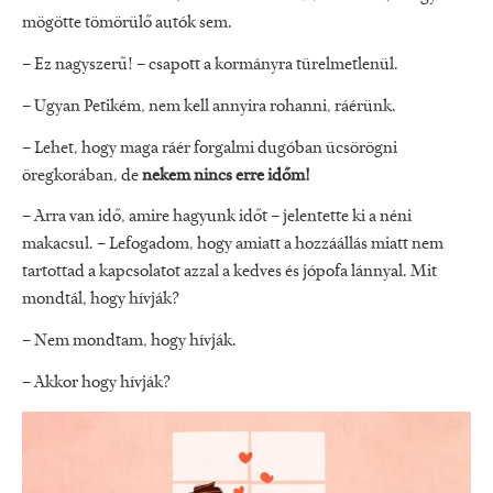
mögötte tömörülő autók sem.
– Ez nagyszerű! – csapott a kormányra türelmetlenül.
– Ugyan Petikém, nem kell annyira rohanni, ráérünk.
– Lehet, hogy maga ráér forgalmi dugóban ücsörögni
öregkorában, de
nekem nincs erre időm!
– Arra van idő, amire hagyunk időt – jelentette ki a néni
makacsul. – Lefogadom, hogy amiatt a hozzáállás miatt nem
tartottad a kapcsolatot azzal a kedves és jópofa lánnyal. Mit
mondtál, hogy hívják?
– Nem mondtam, hogy hívják.
– Akkor hogy hívják?