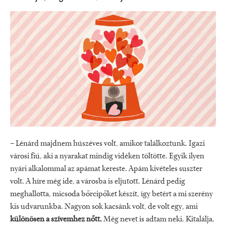
– Lénárd majdnem húszéves volt, amikor találkoztunk. Igazi
városi fiú, aki a nyarakat mindig vidéken töltötte. Egyik ilyen
nyári alkalommal az apámat kereste. Apám kivételes suszter
volt. A híre még ide, a városba is eljutott. Lénárd pedig
meghallotta, micsoda bőrcipőket készít, így betért a mi szerény
kis udvarunkba. Nagyon sok kacsánk volt, de volt egy, ami
különösen a szívemhez nőtt.
Még nevet is adtam neki. Kitalálja,