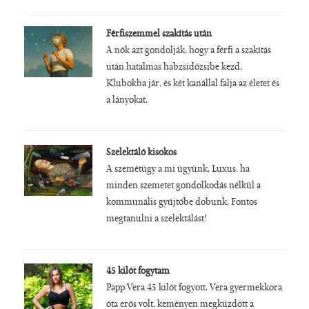
Férfiszemmel szakítás után
A nők azt gondolják, hogy a férfi a szakítás
után hatalmas habzsidőzsibe kezd.
Klubokba jár, és két kanállal falja az életet és
a lányokat.
Szelektáló kisokos
A szemétügy a mi ügyünk. Luxus, ha
minden szemetet gondolkodás nélkül a
kommunális gyűjtőbe dobunk. Fontos
megtanulni a szelektálást!
45 kilót fogytam
Papp Vera 45 kilót fogyott. Vera gyermekkora
óta erős volt, keményen megküzdött a