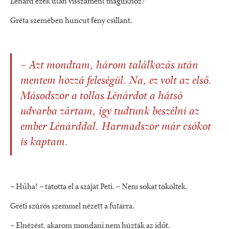
Lénárd ezek után visszament magukhoz?
Gréta szemében huncut fény csillant.
– Azt mondtam, három találkozás után
mentem hozzá feleségül. Na, ez volt az első.
Másodszor a tollas Lénárdot a hátsó
udvarba zártam, így tudtunk beszélni az
ember Lénárddal. Harmadszor már csókot
is kaptam.
– Hűha! – tátotta el a száját Peti. – Nem sokat tököltek.
Gréti szúrós szemmel nézett a futárra.
– Elnézést, akarom mondani nem húzták az időt.