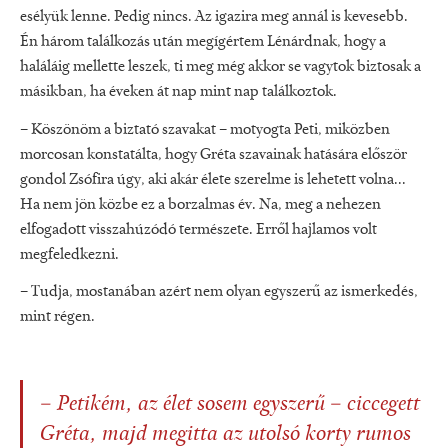
esélyük lenne. Pedig nincs. Az igazira meg annál is kevesebb.
Én három találkozás után megígértem Lénárdnak, hogy a
haláláig mellette leszek, ti meg még akkor se vagytok biztosak a
másikban, ha éveken át nap mint nap találkoztok.
– Köszönöm a biztató szavakat – motyogta Peti, miközben
morcosan konstatálta, hogy Gréta szavainak hatására először
gondol Zsófira úgy, aki akár élete szerelme is lehetett volna...
Ha nem jön közbe ez a borzalmas év. Na, meg a nehezen
elfogadott visszahúzódó természete. Erről hajlamos volt
megfeledkezni.
– Tudja, mostanában azért nem olyan egyszerű az ismerkedés,
mint régen.
– Petikém, az élet sosem egyszerű – ciccegett
Gréta, majd megitta az utolsó korty rumos