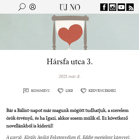
Jump to navigation
Keresés
Kereső
Hársfa utca 3.
2021.már.8.
KOMMENT
LIKE
KEDVENCEKHEZ
Bár a Bálint-napot már magunk mögött tudhatjuk, a szerelem
örök érvényű, és ha Igazi, akkor sosem múlik el. Ez következő
novellánkból is kiderül!
A szerző, Király Anikó Feketenyéken él. Eddig megjelent könyvei: