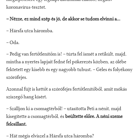
koronavírus-tesztet.
– Nézze, ez mind szép és jó, de akkor se tudom elvinni a...
– Hársfa utca háromba.
– Oda.
– Pedig van fertőtlenítőm is! – túrta fel ismét a retikült, majd,
mintha a nyertes lapjait fedné fel pókerezés közben, az ölébe
fektetett egy kisebb és egy nagyobb tubust. – Géles és folyékony
szórófejes.
Azonnal fújt is kettőt a szórófejes fertőtlenítőből, amit mókás
sziszegő hang kísért.
– Szálljon ki a csomagtérből! – utasította Peti a nénit, majd
kisegítette a csomagtérből, és
beültette előre. A néni szeme
felcsillant.
– Hát mégis elviszel a Hársfa utca háromba?