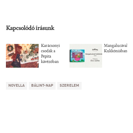
Kapcsolódó írásunk
Karácsonyi
Mangalucával
csodák a
Kukkóniában
Pepita
kávézóban
NOVELLA
BÁLINT-NAP
SZERELEM