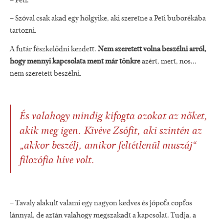
– Peti.
– Szóval csak akad egy hölgyike, aki szeretne a Peti buborékába
tartozni.
A futár fészkelődni kezdett.
Nem szeretett volna beszélni arról,
hogy mennyi kapcsolata ment már tönkre
azért, mert, nos...
nem szeretett beszélni.
És valahogy mindig kifogta azokat az nőket,
akik meg igen. Kivéve Zsófit, aki szintén az
„akkor beszélj, amikor feltétlenül muszáj“
filozófia híve volt.
– Tavaly alakult valami egy nagyon kedves és jópofa copfos
lánnyal, de aztán valahogy megszakadt a kapcsolat. Tudja, a