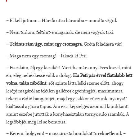
– El kell jutnom a Hársfa utca háromba – mondta végül.
– Nem tudom, feltűnt-e magának, de nem vagyok taxi.
– Tekints rám úgy, mint egy csomagra.
Gréta feladásra vár!
– Maga nem egy csomag! – fakadt ki Peti.
– Fiacskám, élj egy kicsikét! Mert ha már annyi éves leszel, mint
én, elég nehézkessé válik a dolog.
Ha Peti pár évvel fiatalabb lett
volna, talán rábólint,
sőt szinte látta lelki szeme előtt, ahogy
letépi magáról az idétlen galléros egyeningjét, maximumra
tekeri a rádió hangerejét, majd egy „akkor zúzzunk, nyanya!“
kiáltással a gázra tapos. Ám ez a képzelgés azonnal kipukkant,
amint eszébe jutottak a konyhaasztalán tornyosuló számlák. A
legtöbbjét még fel se bontotta.
– Kérem, hölgyem! – masszírozta homlokát türelmetlenül. –