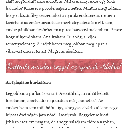
alatt megfordult a körméretem. Mit csinál ilyenkor egy földi
halandó? Rákeres a problémájára a neten. Miután megtudtam,
hogy valószínűleg összeomlott a nyirokrendszerem, de nem
kizárható az emésztőrendszer megbetegedése és a rák sem,
enyhe pánikban ücsörögtem a piros bársonyfotelemben. Persze
hogy túlgondoltam. Analizáltam. Itt a vég, a teljes
reménytelenség. A rádöbbenés még jobban megtépázta
viharvert önérzetemet. Megsemmisültem.
Az éj leplébe burkolózva
Legjobban a puffadás zavart. Azontúl olyan ruhát kellett
hordanom, amelyikbe napközben még „nőhetek”. Az
emésztésem sem működött úgy, ahogy az elvárható lenne egy
húszas évei végén járó nőtől. Lassú volt. Reggelente kicsit
jobban éreztem magam, de ahogy haladtam előre a napban,