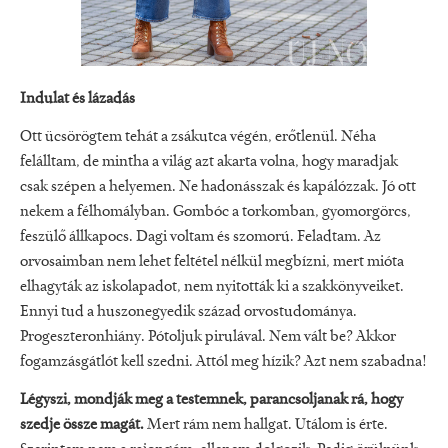
Indulat és lázadás
Ott ücsörögtem tehát a zsákutca végén, erőtlenül. Néha
felálltam, de mintha a világ azt akarta volna, hogy maradjak
csak szépen a helyemen. Ne hadonásszak és kapálózzak. Jó ott
nekem a félhomályban. Gombóc a torkomban, gyomorgörcs,
feszülő állkapocs. Dagi voltam és szomorú. Feladtam. Az
orvosaimban nem lehet feltétel nélkül megbízni, mert mióta
elhagyták az iskolapadot, nem nyitották ki a szakkönyveiket.
Ennyi tud a huszonegyedik század orvostudománya.
Progeszteronhiány. Pótoljuk pirulával. Nem vált be? Akkor
fogamzásgátlót kell szedni. Attól meg hízik? Azt nem szabadna!
Légyszi, mondják meg a testemnek, parancsoljanak rá, hogy
szedje össze magát.
Mert rám nem hallgat. Utálom is érte.