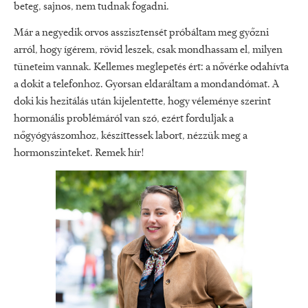
beteg, sajnos, nem tudnak fogadni.
Már a negyedik orvos asszisztensét próbáltam meg győzni
arról, hogy ígérem, rövid leszek, csak mondhassam el, milyen
tüneteim vannak. Kellemes meglepetés ért: a nővérke odahívta
a dokit a telefonhoz. Gyorsan eldaráltam a mondandómat. A
doki kis hezitálás után kijelentette, hogy véleménye szerint
hormonális problémáról van szó, ezért forduljak a
nőgyógyászomhoz, készíttessek labort, nézzük meg a
hormonszinteket. Remek hír!