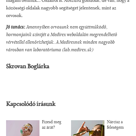
magam bennük... Oldalról is. Abszurd gondolat, de van, hogy a
közösségi oldalak nagyobb segítséget jelentenek, mint az
orvosok.
Jó tanács:
Amennyiben orvosunk nem együttműködő,
hormonjaink szintjét a Medirex weboldalán megrendelhető
vérvétellel ellenőrizhetjük. A Medirexnek minden nagyobb
városban van laboratóriuma (lab.medirex.sk)
Skrovan Boglárka
Kapcsolódó írásunk
Fizesd meg
Nárcisz a
az árát?
feleségem