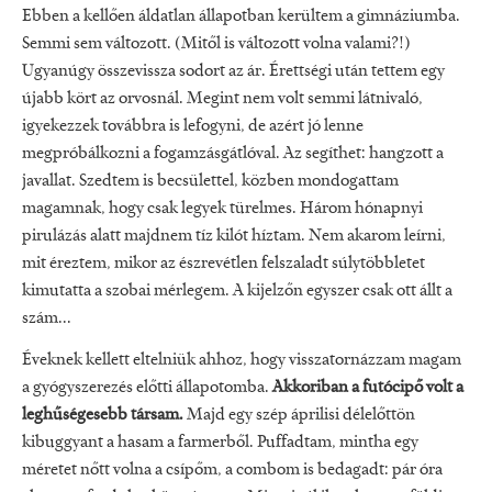
Ebben a kellően áldatlan állapotban kerültem a gimnáziumba.
Semmi sem változott. (Mitől is változott volna valami?!)
Ugyanúgy összevissza sodort az ár. Érettségi után tettem egy
újabb kört az orvosnál. Megint nem volt semmi látnivaló,
igyekezzek továbbra is lefogyni, de azért jó lenne
megpróbálkozni a fogamzásgátlóval. Az segíthet: hangzott a
javallat. Szedtem is becsülettel, közben mondogattam
magamnak, hogy csak legyek türelmes. Három hónapnyi
pirulázás alatt majdnem tíz kilót híztam. Nem akarom leírni,
mit éreztem, mikor az észrevétlen felszaladt súlytöbbletet
kimutatta a szobai mérlegem. A kijelzőn egyszer csak ott állt a
szám...
Éveknek kellett eltelniük ahhoz, hogy visszatornázzam magam
a gyógyszerezés előtti állapotomba.
Akkoriban a futócipő volt a
leghűségesebb társam.
Majd egy szép áprilisi délelőttön
kibuggyant a hasam a farmerből. Puffadtam, mintha egy
méretet nőtt volna a csípőm, a combom is bedagadt: pár óra