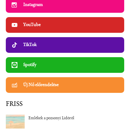
Instagram
YouTube
TikTok
Spotify
Új Nő előrendelése
FRISS
Emlékek a pozsonyi Lidóról