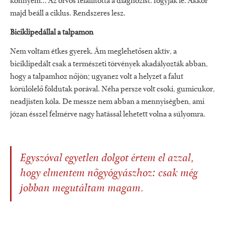
könnyem... Az orvos felállította a diagnózist: fogyjak le. Akkor
majd beáll a ciklus. Rendszeres lesz.
Biciklipedállal a talpamon
Nem voltam étkes gyerek. Ám meglehetősen aktív, a
biciklipedált csak a természeti törvények akadályozták abban,
hogy a talpamhoz nőjön; ugyanez volt a helyzet a falut
körülölelő földutak porával. Néha persze volt csoki, gumicukor,
neadjisten kóla. De messze nem abban a mennyiségben, ami
józan ésszel felmérve nagy hatással lehetett volna a súlyomra.
Egyszóval egyetlen dolgot értem el azzal,
hogy elmentem nőgyógyászhoz: csak még
jobban megutáltam magam.