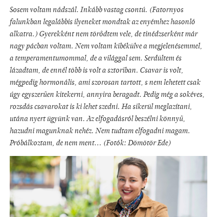
Sosem voltam nádszál. Inkább vastag csontú. (Fatornyos
falunkban legalábbis ilyeneket mondtak az enyémhez hasonló
alkatra.) Gyerekként nem törődtem vele, de tinédzserként már
nagy pácban voltam. Nem voltam kibékülve a megjelenésemmel,
a temperamentumommal, de a világgal sem. Serdültem és
lázadtam, de ennél több is volt a sztoriban. Csavar is volt,
mégpedig hormonális, ami szorosan tartott, s nem lehetett csak
úgy egyszerűen kitekerni, annyira beragadt. Pedig még a sokéves,
rozsdás csavarokat is ki lehet szedni. Ha sikerül meglazítani,
utána nyert ügyünk van. Az elfogadásról beszélni könnyű,
hazudni magunknak nehéz. Nem tudtam elfogadni magam.
Próbálkoztam, de nem ment... (Fotók: Dömötör Ede)