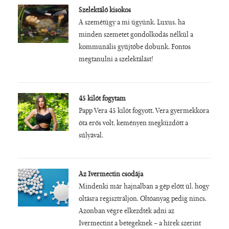
Szelektáló kisokos
A szemétügy a mi ügyünk. Luxus, ha
minden szemetet gondolkodás nélkül a
kommunális gyűjtőbe dobunk. Fontos
megtanulni a szelektálást!
45 kilót fogytam
Papp Vera 45 kilót fogyott. Vera gyermekkora
óta erős volt, keményen megküzdött a
súlyával.
Az Ivermectin csodája
Mindenki már hajnalban a gép előtt ül, hogy
oltásra regisztráljon. Oltóanyag pedig nincs.
Azonban végre elkezdték adni az
Ivermectint a betegeknek – a hírek szerint