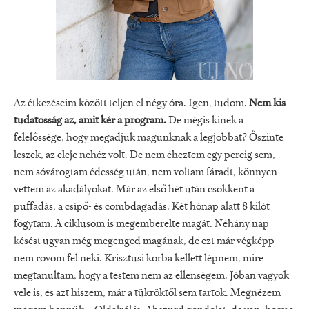
Az étkezéseim között teljen el négy óra. Igen, tudom.
Nem kis
tudatosság az, amit kér a program.
De mégis kinek a
felelőssége, hogy megadjuk magunknak a legjobbat? Őszinte
leszek, az eleje nehéz volt. De nem éheztem egy percig sem,
nem sóvárogtam édesség után, nem voltam fáradt, könnyen
vettem az akadályokat. Már az első hét után csökkent a
puffadás, a csípő- és combdagadás. Két hónap alatt 8 kilót
fogytam. A ciklusom is megemberelte magát. Néhány nap
késést ugyan még megenged magának, de ezt már végképp
nem rovom fel neki. Krisztusi korba kellett lépnem, mire
megtanultam, hogy a testem nem az ellenségem. Jóban vagyok
vele is, és azt hiszem, már a tükröktől sem tartok. Megnézem