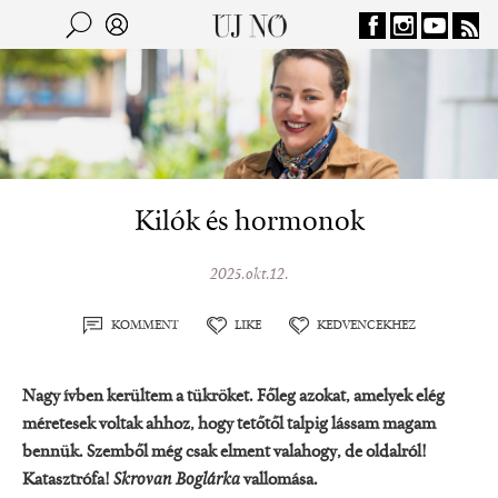
Jump to navigation
Keresés
Kereső
Kilók és hormonok
2025.okt.12.
KOMMENT
LIKE
KEDVENCEKHEZ
Nagy ívben kerültem a tükröket. Főleg azokat, amelyek elég
méretesek voltak ahhoz, hogy tetőtől talpig lássam magam
bennük. Szemből még csak elment valahogy, de oldalról!
Katasztrófa!
Skrovan
Boglárka
vallomása.