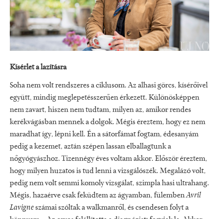
Kísérlet a lazításra
Soha nem volt rendszeres a ciklusom. Az alhasi görcs, kísérőivel
együtt, mindig meglepetésszerűen érkezett. Különösképpen
nem zavart, hiszen nem tudtam, milyen az, amikor rendes
kerékvágásban mennek a dolgok. Mégis éreztem, hogy ez nem
maradhat így, lépni kell. Én a sátorfámat fogtam, édesanyám
pedig a kezemet, aztán szépen lassan elballagtunk a
nőgyógyászhoz. Tizennégy éves voltam akkor. Először éreztem,
hogy milyen huzatos is tud lenni a vizsgálószék. Megalázó volt,
pedig nem volt semmi komoly vizsgálat, szimpla hasi ultrahang.
Mégis, hazaérve csak feküdtem az ágyamban, fülemben
Avril
Lavigne
számai szóltak a walkmanről, és csendesen folyt a