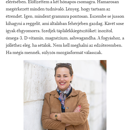
elérésében. Előfizettem a két hónapos csomagra. Hamarosan
megérkezett minden tudnivaló. Lényeg, hogy tartsam az
étrendet. Igen, mindent grammra pontosan. Eszembe se jusson
kihagyni a reggelit, ami általában fehérjében gazdag. Kávét sose
igyak éhgyomorra. Szedjek táplálékkiegészítőket: inozitol,
ómega-3, D-vitamin, magnézium, ashwagandha. A fogyáshoz, a
jólléthez elég, ha sétálok. Nem kell meghalni az edzőteremben.
Ha mégis mennék, súlyzós mozgásformát válasszak.