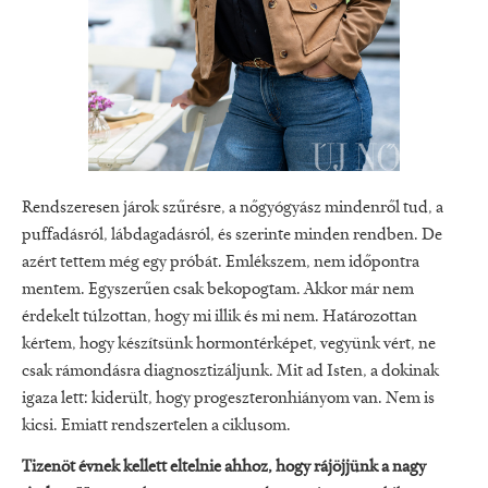
Rendszeresen járok szűrésre, a nőgyógyász mindenről tud, a
puffadásról, lábdagadásról, és szerinte minden rendben. De
azért tettem még egy próbát. Emlékszem, nem időpontra
mentem. Egyszerűen csak bekopogtam. Akkor már nem
érdekelt túlzottan, hogy mi illik és mi nem. Határozottan
kértem, hogy készítsünk hormontérképet, vegyünk vért, ne
csak rámondásra diagnosztizáljunk. Mit ad Isten, a dokinak
igaza lett: kiderült, hogy progeszteronhiányom van. Nem is
kicsi. Emiatt rendszertelen a ciklusom.
Tizenöt évnek kellett eltelnie ahhoz, hogy rájöjjünk a nagy