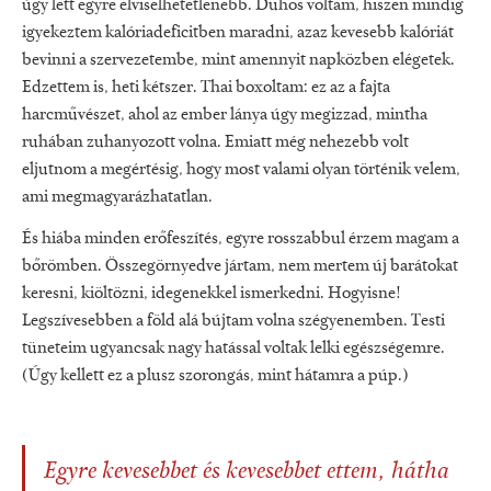
úgy lett egyre elviselhetetlenebb. Dühös voltam, hiszen mindig
igyekeztem kalóriadeficitben maradni, azaz kevesebb kalóriát
bevinni a szervezetembe, mint amennyit napközben elégetek.
Edzettem is, heti kétszer. Thai boxoltam: ez az a fajta
harcművészet, ahol az ember lánya úgy megizzad, mintha
ruhában zuhanyozott volna. Emiatt még nehezebb volt
eljutnom a megértésig, hogy most valami olyan történik velem,
ami megmagyarázhatatlan.
És hiába minden erőfeszítés, egyre rosszabbul érzem magam a
bőrömben. Összegörnyedve jártam, nem mertem új barátokat
keresni, kiöltözni, idegenekkel ismerkedni. Hogyisne!
Legszívesebben a föld alá bújtam volna szégyenemben. Testi
tüneteim ugyancsak nagy hatással voltak lelki egészségemre.
(Úgy kellett ez a plusz szorongás, mint hátamra a púp.)
Egyre kevesebbet és kevesebbet ettem, hátha