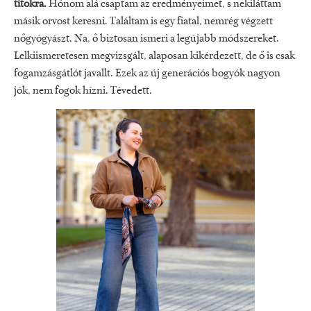
titokra.
Hónom alá csaptam az eredményeimet, s nekiláttam
másik orvost keresni. Találtam is egy fiatal, nemrég végzett
nőgyógyászt. Na, ő biztosan ismeri a legújabb módszereket.
Lelkiismeretesen megvizsgált, alaposan kikérdezett, de ő is csak
fogamzásgátlót javallt. Ezek az új generációs bogyók nagyon
jók, nem fogok hízni. Tévedett.