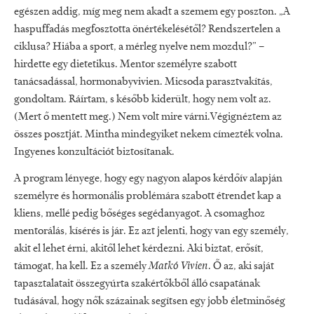
egészen addig, míg meg nem akadt a szemem egy poszton. „A
haspuffadás megfosztotta önértékelésétől? Rendszertelen a
ciklusa? Hiába a sport, a mérleg nyelve nem mozdul?” –
hirdette egy dietetikus. Mentor személyre szabott
tanácsadással, hormonabyvivien. Micsoda parasztvakítás,
gondoltam. Ráírtam, s később kiderült, hogy nem volt az.
(Mert ő mentett meg.) Nem volt mire várni.Végignéztem az
összes posztját. Mintha mindegyiket nekem címezték volna.
Ingyenes konzultációt biztosítanak.
A program lényege, hogy egy nagyon alapos kérdőív alapján
személyre és hormonális problémára szabott étrendet kap a
kliens, mellé pedig bőséges segédanyagot. A csomaghoz
mentorálás, kísérés is jár. Ez azt jelenti, hogy van egy személy,
akit el lehet érni, akitől lehet kérdezni. Aki biztat, erősít,
támogat, ha kell. Ez a személy
Matkó Vivien
. Ő az, aki saját
tapasztalatait összegyúrta szakértőkből álló csapatának
tudásával, hogy nők százainak segítsen egy jobb életminőség