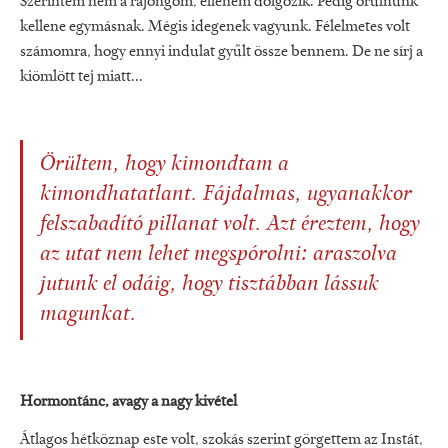
Szerintem nem a rajongóm, ellenem dolgozik. Pedig örülnünk
kellene egymásnak. Mégis idegenek vagyunk. Félelmetes volt
számomra, hogy ennyi indulat gyűlt össze bennem. De ne sírj a
kiömlött tej miatt...
Örültem, hogy kimondtam a
kimondhatatlant. Fájdalmas, ugyanakkor
felszabadító pillanat volt. Azt éreztem, hogy
az utat nem lehet megspórolni: araszolva
jutunk el odáig, hogy tisztábban lássuk
magunkat.
Hormontánc, avagy a nagy kivétel
Átlagos hétköznap este volt, szokás szerint görgettem az Instát,