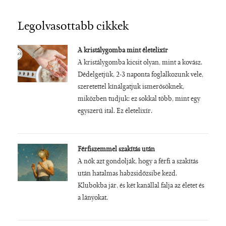
Legolvasottabb cikkek
A kristálygomba mint életelixír
A kristálygomba kicsit olyan, mint a kovász.
Dédelgetjük, 2-3 naponta foglalkozunk vele,
szeretettel kínálgatjuk ismerősöknek,
miközben tudjuk: ez sokkal több, mint egy
egyszerű ital. Ez életelixír.
Férfiszemmel szakítás után
A nők azt gondolják, hogy a férfi a szakítás
után hatalmas habzsidőzsibe kezd.
Klubokba jár, és két kanállal falja az életet és
a lányokat.