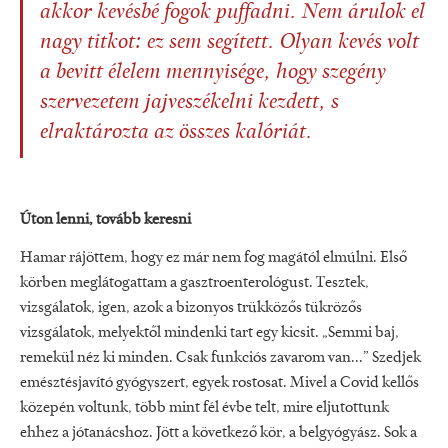
akkor kevésbé fogok puffadni. Nem árulok el
nagy titkot: ez sem segített. Olyan kevés volt
a bevitt élelem mennyisége, hogy szegény
szervezetem jajveszékelni kezdett, s
elraktározta az összes kalóriát.
Úton lenni, tovább keresni
Hamar rájöttem, hogy ez már nem fog magától elmúlni. Első
körben meglátogattam a gasztroenterológust. Tesztek,
vizsgálatok, igen, azok a bizonyos trükközős tükrözős
vizsgálatok, melyektől mindenki tart egy kicsit. „Semmi baj,
remekül néz ki minden. Csak funkciós zavarom van...” Szedjek
emésztésjavító gyógyszert, egyek rostosat. Mivel a Covid kellős
közepén voltunk, több mint fél évbe telt, mire eljutottunk
ehhez a jótanácshoz. Jött a következő kör, a belgyógyász. Sok a