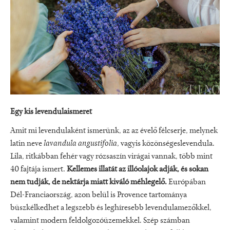
Egy kis levendulaismeret
Amit mi levendulaként ismerünk, az az évelő félcserje, melynek
latin neve
lavandula angustifolia
, vagyis közönségeslevendula.
Lila, ritkábban fehér vagy rózsaszín virágai vannak, több mint
40 fajtája ismert.
Kellemes illatát az illóolajok adják, és sokan
nem tudják, de nektárja miatt kiváló méhlegelő.
Európában
Dél-Franciaország, azon belül is Provence tartománya
büszkélkedhet a legszebb és leghíresebb levendulamezőkkel,
valamint modern feldolgozóüzemekkel. Szép számban