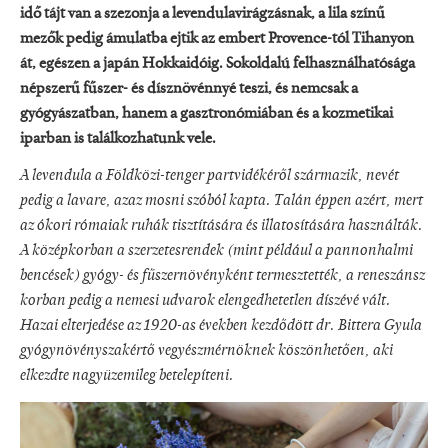
idő tájt van a szezonja a levendulavirágzásnak, a lila színű
mezők pedig ámulatba ejtik az embert Provence-tól Tihanyon
át, egészen a japán Hokkaidóig. Sokoldalú felhasználhatósága
népszerű fűszer- és dísznövénnyé teszi, és nemcsak a
gyógyászatban, hanem a gasztronómiában és a kozmetikai
iparban is találkozhatunk vele.
A levendula a Földközi-tenger partvidékéről származik, nevét
pedig a lavare, azaz mosni szóból kapta. Talán éppen azért, mert
az ókori rómaiak ruhák tisztítására és illatosítására használták.
A középkorban a szerzetesrendek (mint például a pannonhalmi
bencések) gyógy- és fűszernövényként termesztették, a reneszánsz
korban pedig a nemesi udvarok elengedhetetlen díszévé vált.
Hazai elterjedése az 1920-as években kezdődött dr. Bittera Gyula
gyógynövényszakértő vegyészmérnöknek köszönhetően, aki
elkezdte nagyüzemileg betelepíteni.