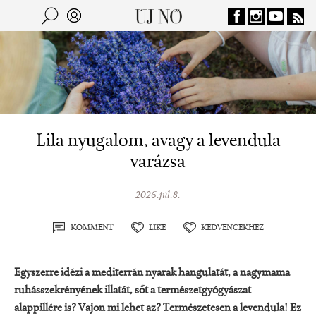
Jump to navigation
Keresés
Kereső
Lila nyugalom, avagy a levendula
varázsa
2026.júl.8.
KOMMENT
LIKE
KEDVENCEKHEZ
Egyszerre idézi a mediterrán nyarak hangulatát, a nagymama
ruhásszekrényének illatát, sőt a természetgyógyászat
alappillére is? Vajon mi lehet az? Természetesen a levendula! Ez