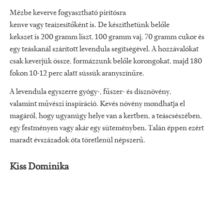
Mézbe keverve fogyasztható pirítósra
kenve vagy teaízesítőként is. De készíthetünk belőle
kekszet is 200 gramm liszt, 100 gramm vaj, 70 gramm cukor és
egy teáskanál szárított levendula segítségével. A hozzávalókat
csak keverjük össze, formázzunk belőle korongokat, majd 180
fokon 10-12 perc alatt süssük aranyszínűre.
A levendula egyszerre gyógy-, fűszer- és dísznövény,
valamint művészi inspiráció. Kevés növény mondhatja el
magáról, hogy ugyanúgy helye van a kertben, a teáscsészében,
egy festményen vagy akár egy süteményben. Talán éppen ezért
maradt évszázadok óta töretlenül népszerű.
Kiss Dominika