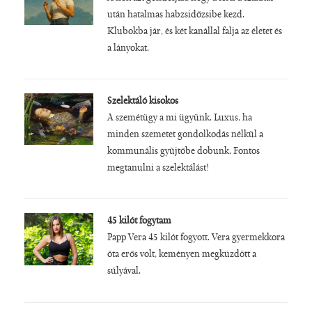
után hatalmas habzsidőzsibe kezd.
Klubokba jár, és két kanállal falja az életet és
a lányokat.
Szelektáló kisokos
A szemétügy a mi ügyünk. Luxus, ha
minden szemetet gondolkodás nélkül a
kommunális gyűjtőbe dobunk. Fontos
megtanulni a szelektálást!
45 kilót fogytam
Papp Vera 45 kilót fogyott. Vera gyermekkora
óta erős volt, keményen megküzdött a
súlyával.