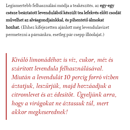
Legismertebb felhasználási módja a teakészítés, az
egy-egy
csésze beáztatott levendulából készült tea lefekvés előtt csodát
művelhet az alvásgondjainkkal, és pihentető álmokat
hozhat.
(Ehhez kifejezetten ajánlott még levendulavizet
permetezni a párnánkra, esetleg pár csepp illóolajat.)
Kiváló limonádéhoz is víz, cukor, méz és
szárított levendula felhasználásával.
Miután a levendulát 10 percig forró vízben
áztatjuk, leszűrjük, majd hozzáadjuk a
citromlevet és az édesítőt. Ügyeljünk arra,
hogy a virágokat ne áztassuk túl, mert
akkor megkeserednek!