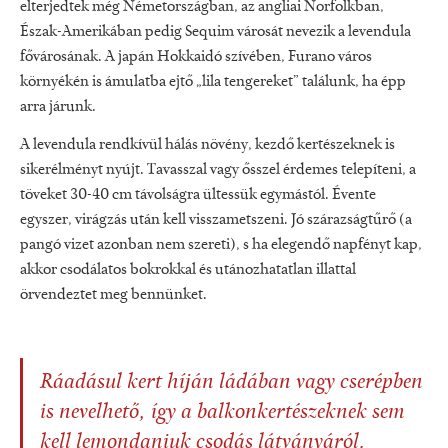
elterjedtek még Németországban, az angliai Norfolkban,
Észak-Amerikában pedig Sequim városát nevezik a levendula
fővárosának. A japán Hokkaidó szívében, Furano város
környékén is ámulatba ejtő „lila tengereket” találunk, ha épp
arra járunk.
A levendula rendkívül hálás növény, kezdő kertészeknek is
sikerélményt nyújt. Tavasszal vagy ősszel érdemes telepíteni, a
töveket 30-40 cm távolságra ültessük egymástól. Évente
egyszer, virágzás után kell visszametszeni. Jó szárazságtűrő (a
pangó vizet azonban nem szereti), s ha elegendő napfényt kap,
akkor csodálatos bokrokkal és utánozhatatlan illattal
örvendeztet meg bennünket.
Ráadásul kert híján ládában vagy cserépben
is nevelhető, így a balkonkertészeknek sem
kell lemondaniuk csodás látványáról.