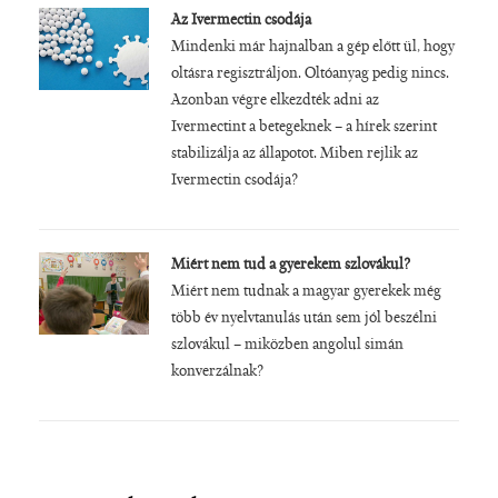
Az Ivermectin csodája
Mindenki már hajnalban a gép előtt ül, hogy
oltásra regisztráljon. Oltóanyag pedig nincs.
Azonban végre elkezdték adni az
Ivermectint a betegeknek – a hírek szerint
stabilizálja az állapotot. Miben rejlik az
Ivermectin csodája?
Miért nem tud a gyerekem szlovákul?
Miért nem tudnak a magyar gyerekek még
több év nyelvtanulás után sem jól beszélni
szlovákul – miközben angolul simán
konverzálnak?