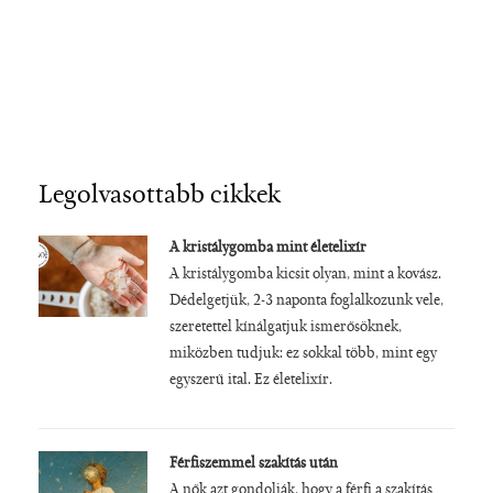
Legolvasottabb cikkek
A kristálygomba mint életelixír
A kristálygomba kicsit olyan, mint a kovász.
Dédelgetjük, 2-3 naponta foglalkozunk vele,
szeretettel kínálgatjuk ismerősöknek,
miközben tudjuk: ez sokkal több, mint egy
egyszerű ital. Ez életelixír.
Férfiszemmel szakítás után
A nők azt gondolják, hogy a férfi a szakítás