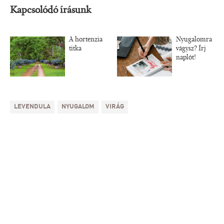
Kapcsolódó írásunk
A hortenzia
Nyugalomra
titka
vágysz? Írj
naplót!
LEVENDULA
NYUGALOM
VIRÁG