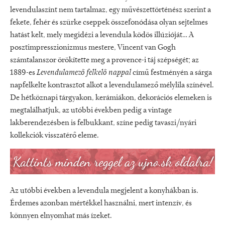
levendulaszínt nem tartalmaz, egy művészettörténész szerint a
fekete, fehér és szürke cseppek összefonódása olyan sejtelmes
hatást kelt, mely megidézi a levendula ködös illúzióját… A
posztimpresszionizmus mestere, Vincent van Gogh
számtalanszor örökítette meg a provence-i táj szépségét; az
1889-es
Levendulamező felkelő nappal
című festményén a sárga
napfelkelte kontrasztot alkot a levendulamező mélylila színével.
De hétköznapi tárgyakon, kerámiákon, dekorációs elemeken is
megtalálhatjuk, az utóbbi években pedig a vintage
lakberendezésben is felbukkant, színe pedig tavaszi/nyári
kollekciók visszatérő eleme.
Az utóbbi években a levendula megjelent a konyhákban is.
Érdemes azonban mértékkel használni, mert intenzív, és
könnyen elnyomhat más ízeket.