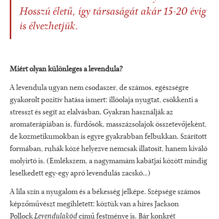
Hosszú életű, így társaságát akár 15-20 évig
is élvezhetjük.
Miért olyan különleges a levendula?
A levendula ugyan nem csodaszer, de számos, egészségre
gyakorolt pozitív hatása ismert: illóolaja nyugtat, csökkenti a
stresszt és segít az elalvásban. Gyakran használják az
aromaterápiában is, fürdősók, masszázsolajok összetevőjeként,
de kozmetikumokban is egyre gyakrabban felbukkan. Szárított
formában, ruhák közé helyezve nemcsak illatosít, hanem kiváló
molyirtó is. (Emlékszem, a nagymamám kabátjai között mindig
leselkedett egy-egy apró levendulás zacskó…)
A lila szín a nyugalom és a békesség jelképe. Szépsége számos
képzőművészt megihletett: köztük van a híres Jackson
Pollock
Levendulaköd
című festménye is. Bár konkrét