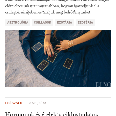
lelkünkben és visszataláljunk önmagunkhoz. Havi asztrológiai
előrejelzésünk utat mutat abban, hogyan igazodjunk el a
csillagok sűrűjében és találjuk meg belső fényünket.
ASZTROLÓGIA
CSILLAGOK
EZOTÁRIA
EZOTÉRIA
EGÉSZSÉG
2026.júl.14.
Hormonok és ételek: a ciklustudatos