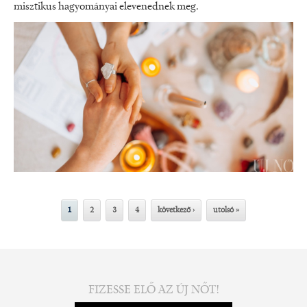
misztikus hagyományai elevenednek meg.
1
2
3
4
következő ›
utolsó »
FIZESSE ELŐ AZ ÚJ NŐT!