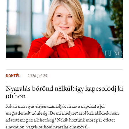
KOKTÉL
2026.júl.28.
Nyaralás bőrönd nélkül: így kapcsolódj ki
otthon
Sokan már nyár elején számolják vissza a napokat a jól
megérdemelt üdülésig. De mi a helyzet azokkal, akiknek nem
adatott meg ez a lehetőség? Nekik hoztunk most pár ötletet
staycation, vagyis otthoni nyaralás címszóval.