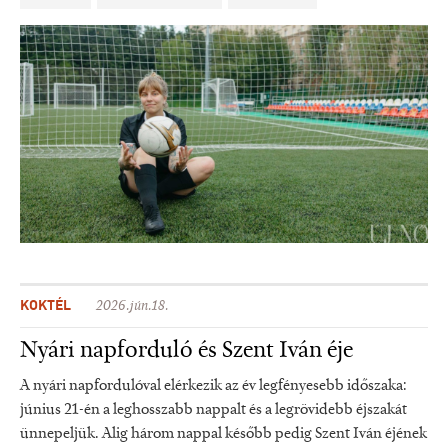
KOKTÉL
2026.jún.18.
Nyári napforduló és Szent Iván éje
A nyári napfordulóval elérkezik az év legfényesebb időszaka:
június 21-én a leghosszabb nappalt és a legrövidebb éjszakát
ünnepeljük. Alig három nappal később pedig Szent Iván éjének