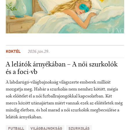
KOKTÉL
2026.jún.29.
A lelátók árnyékában – A női szurkolók
és a foci-vb
A labdarúgó-világbajnokság világszerte emberek millióit
mozgatja meg. Habár a szurkolás nem nemhez kötött, mégis
sok előítélet él a női futballrajongókkal kapcsolatban. Két
meccs között utánajártam miért vannak ezek az előítéletek még
mindig életben, és hol marad a női szurkolók megbecsülése a
lelátók árnyékában.
FUTBALL
VILÁGBAJNOKSÁG
SZURKOLÁS