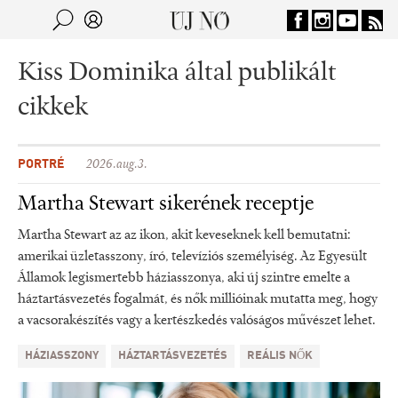
Jump to navigation
Keresés
Kereső
Kiss Dominika által publikált
cikkek
PORTRÉ
2026.aug.3.
Martha Stewart sikerének receptje
Martha Stewart az az ikon, akit keveseknek kell bemutatni:
amerikai üzletasszony, író, televíziós személyiség. Az Egyesült
Államok legismertebb háziasszonya, aki új szintre emelte a
háztartásvezetés fogalmát, és nők millióinak mutatta meg, hogy
a vacsorakészítés vagy a kertészkedés valóságos művészet lehet.
HÁZIASSZONY
HÁZTARTÁSVEZETÉS
REÁLIS NŐK