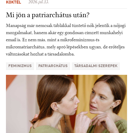
KOKTÉL
2026.júl.13.
Mi jön a patriarchátus után?
Manapság már nemcsak táblákkal tüntető nők jelentik a nőjogi
mozgalmakat, hanem akár egy gondosan címzett munkahelyi
email is. Ez nem más, mint a mikrofeminizmus és
mikromatriarchátus, mely apró lépésekben ugyan, de erőteljes
változásokat hozhat a társadalomba.
FEMINIZMUS
PATRIARCHÁTUS
TÁRSADALMI SZEREPEK