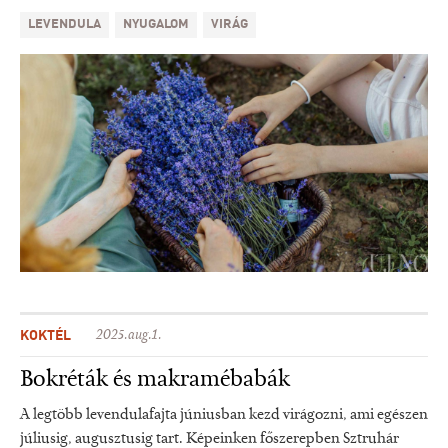
LEVENDULA
NYUGALOM
VIRÁG
KOKTÉL
2025.aug.1.
Bokréták és makramébabák
A legtöbb levendulafajta júniusban kezd virágozni, ami egészen
júliusig, augusztusig tart. Képeinken főszerepben Sztruhár