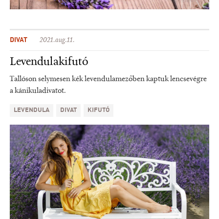
DIVAT
2021.aug.11.
Levendulakifutó
Tallóson selymesen kék levendulamezőben kaptuk lencsevégre
a kánikuladivatot.
LEVENDULA
DIVAT
KIFUTÓ