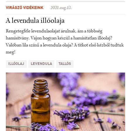
VIRÁGZÓ VIDÉKEINK
2021.aug.13.
A levendula illóolaja
Rengetegféle levendulaolajat árulnak, ám a többség
hamisítvány. Vajon hogyan készül a hamisítatlan illóolaj?
Valóban lila színű a levendula olaja? A titkot első kézből tudtuk
meg!
ILLÓOLAJ
LEVENDULA
TALLÓS