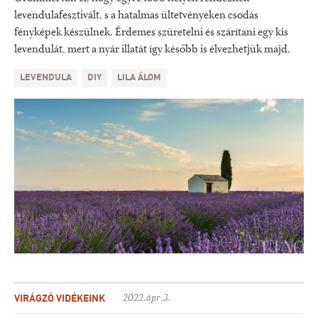
levendulafesztivált, s a hatalmas ültetvényeken csodás
fényképek készülnek. Érdemes szüretelni és szárítani egy kis
levendulát, mert a nyár illatát így később is élvezhetjük majd.
LEVENDULA
DIY
LILA ÁLOM
VIRÁGZÓ VIDÉKEINK
2022.ápr.3.