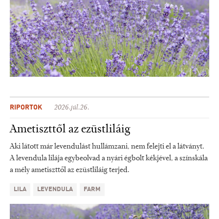
RIPORTOK
2026.júl.26.
Ametiszttől az ezüstliláig
Aki látott már levendulást hullámzani, nem felejti el a látványt.
A levendula lilája egybeolvad a nyári égbolt kékjével, a színskála
a mély ametiszttől az ezüstliláig terjed.
LILA
LEVENDULA
FARM