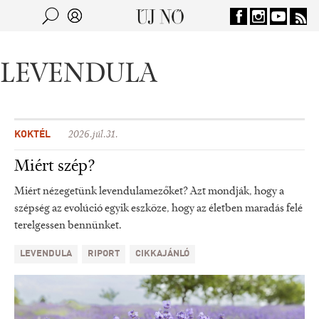
Jump to navigation
Keresés
Kereső
LEVENDULA
KOKTÉL
2026.júl.31.
Miért szép?
Miért nézegetünk levendulamezőket? Azt mondják, hogy a
szépség az evolúció egyik eszköze, hogy az életben maradás felé
terelgessen bennünket.
LEVENDULA
RIPORT
CIKKAJÁNLÓ