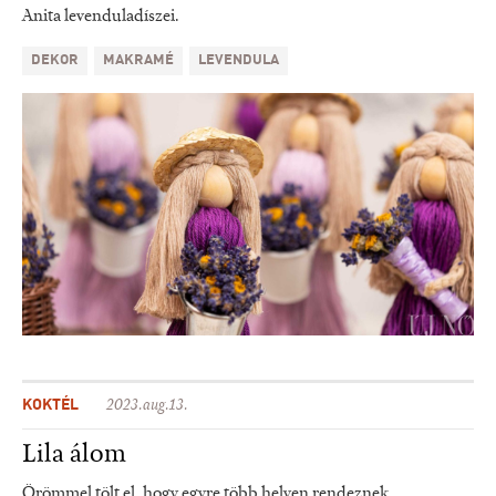
Anita levenduladíszei.
DEKOR
MAKRAMÉ
LEVENDULA
KOKTÉL
2023.aug.13.
Lila álom
Örömmel tölt el, hogy egyre több helyen rendeznek