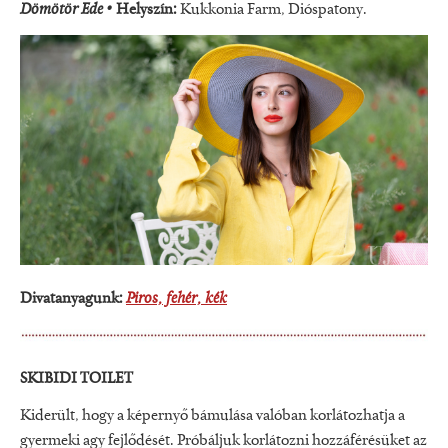
Dömötör Ede
•
Helyszín:
Kukkonia Farm, Dióspatony.
Divatanyagunk:
Piros, fehér, kék
SKIBIDI TOILET
Kiderült, hogy a képernyő bámulása valóban korlátozhatja a
gyermeki agy fejlődését. Próbáljuk korlátozni hozzáférésüket az