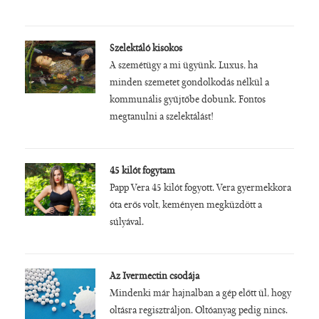
Szelektáló kisokos
A szemétügy a mi ügyünk. Luxus, ha
minden szemetet gondolkodás nélkül a
kommunális gyűjtőbe dobunk. Fontos
megtanulni a szelektálást!
45 kilót fogytam
Papp Vera 45 kilót fogyott. Vera gyermekkora
óta erős volt, keményen megküzdött a
súlyával.
Az Ivermectin csodája
Mindenki már hajnalban a gép előtt ül, hogy
oltásra regisztráljon. Oltóanyag pedig nincs.