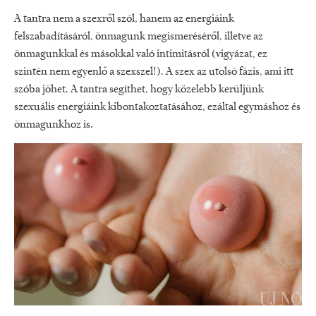
A tantra nem a szexről szól, hanem az energiáink
felszabadításáról, önmagunk megismeréséről, illetve az
önmagunkkal és másokkal való intimitásról (vigyázat, ez
szintén nem egyenlő a szexszel!). A szex az utolsó fázis, ami itt
szóba jöhet. A tantra segíthet, hogy közelebb kerüljünk
szexuális energiáink kibontakoztatásához, ezáltal egymáshoz és
önmagunkhoz is.