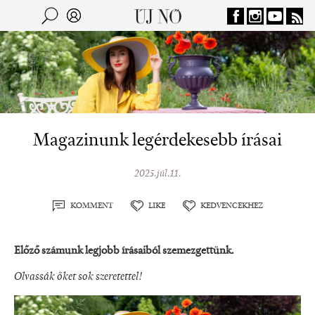
Jump to navigation
Keresés
Kereső
Magazinunk legérdekesebb írásai
2025.júl.11.
KOMMENT
LIKE
KEDVENCEKHEZ
Előző számunk legjobb írásaiból szemezgettünk.
Olvassák őket sok szeretettel!