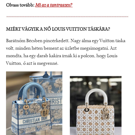
Olvass tovább:
Mi az a tantraszex?
MIÉRT VÁGYIK A NŐ LOUIS VUITTON TÁSKÁRA?
Barátnőm Bécsben pincérkedett. Nagy álma egy Vuitton táska
volt, minden héten bement az üzletbe megsimogatni. Azt
mondta, ha egy darab kakira írnák ki a polcon, hogy Louis
Vuitton, ő azt is megvenné.