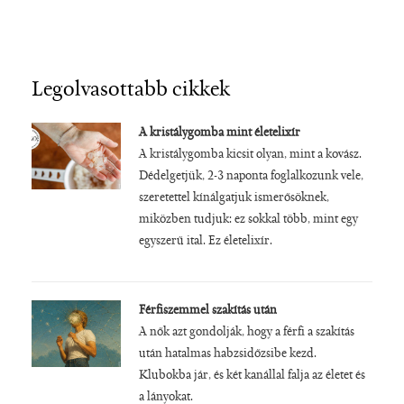
Legolvasottabb cikkek
A kristálygomba mint életelixír
A kristálygomba kicsit olyan, mint a kovász.
Dédelgetjük, 2-3 naponta foglalkozunk vele,
szeretettel kínálgatjuk ismerősöknek,
miközben tudjuk: ez sokkal több, mint egy
egyszerű ital. Ez életelixír.
Férfiszemmel szakítás után
A nők azt gondolják, hogy a férfi a szakítás
után hatalmas habzsidőzsibe kezd.
Klubokba jár, és két kanállal falja az életet és
a lányokat.