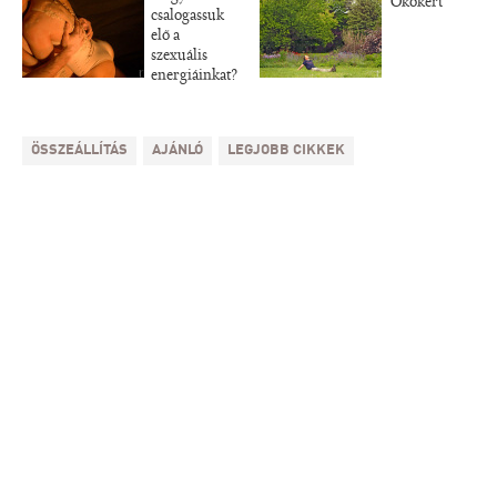
Ökokert
csalogassuk
elő a
szexuális
energiáinkat?
ÖSSZEÁLLÍTÁS
AJÁNLÓ
LEGJOBB CIKKEK