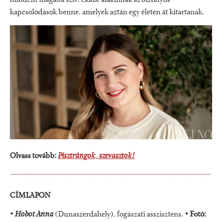
mindent magába szív, ekkor alakulnak ki bizonyos
kapcsolódások benne, amelyek aztán egy életen át kitartanak.
Olvass tovább:
Pisztrángok, szevasztok!
CÍMLAPON
• Hobot Anna
(Dunaszerdahely), fogászati asszisztens.
• Fotó: