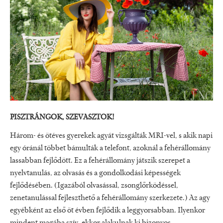
PISZTRÁNGOK, SZEVASZTOK!
Három- és ötéves gyerekek agyát vizsgálták MRI-vel, s akik napi
egy óránál többet bámulták a telefont, azoknál a fehérállomány
lassabban fejlődött. Ez a fehérállomány játszik szerepet a
nyelvtanulás, az olvasás és a gondolkodási képességek
fejlődésében. (Igazából olvasással, zsonglőrködéssel,
zenetanulással fejleszthető a fehérállomány szerkezete.) Az agy
egyébként az első öt évben fejlődik a leggyorsabban. Ilyenkor