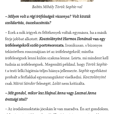
Babits Mihály Török Sophie-val
– Milyen volt a régi írófeleségek viszonya? Volt köztük
szolidaritás, összekacsintás?
– Ezek a nők irigyek és féltékenyek voltak egymásra, ha a másik
férje jobbat alkotott.
Kosztolányiné Harmos Ilonának
van egy
írófeleségekről szóló portrésorozata.
Ironikusan, s bizonyos
tekintetben rosszmájúan írt az írófeleségekről; mintha
írófeleségnek lenni külön szakma lenne. Leírta, mi mindent kell
tudnia az írófeleségnek. Megemlíti például, hogy
Török Sophie
-
t a testi-lelki higiénia teljes hiánya jellemezte.
Sophie
egyébként
próbált a férfiakkal egyenrangúként viselkedni.
Kosztolányiné
csak
Márai Sándor
feleségét,
Lolát
nem kritizálta.
– Mit gondol, mikor lesz Hajnal Anna vagy Lesznai Anna
érettségi tétel?
– Az irodalomoktatás jócskán le van maradva. Én azt gondolom,