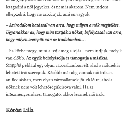
letagadni a női jegyeket, és nem is akarom. Nem tudom
elképzelni, hogy ne arról írjak, ami én vagyok.
– Az irodalom hatással van arra, hogy milyen a nők megítélése.
Ugyanakkor az, hogy mire tartják a nőket, befolyással van arra,
hogy milyen szerepük van az irodalomban...
– Ez körbe megy, mint a tyúk meg a tojás – nem tudjuk, melyik
van előbb.
Az egyik befolyásolja és támogatja a másikat.
Szapphó
például egy olyan városállamban élt, ahol a nőknek is
lehetett írói szerepük. Később már alig vannak női írók az
antikvitásban, mert olyan városállamok jöttek létre, ahol a
nőknek nem volt lehetőségük íróvá válni. Ha az
intézményrendszer támogató, akkor lesznek női írók.
Kórósi Lilla