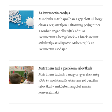
Az Ivermectin csodája
Mindenki már hajnalban a gép előtt ül, hogy
oltásra regisztráljon. Oltóanyag pedig nincs.
Azonban végre elkezdték adni az
Ivermectint a betegeknek – a hírek szerint
stabilizálja az állapotot. Miben rejlik az
Ivermectin csodája?
Miért nem tud a gyerekem szlovákul?
Miért nem tudnak a magyar gyerekek még
több év nyelvtanulás után sem jól beszélni
szlovákul – miközben angolul simán
konverzálnak?