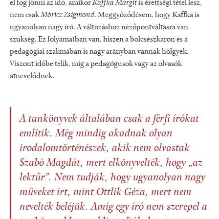
el fog jönni az idő, amikor
Kaffka Margit
is érettségi tétel lesz,
nem csak
Móricz Zsigmond
. Meggyőződésem, hogy Kaffka is
ugyanolyan nagy író. A változáshoz nézőpontváltásra van
szükség. Ez folyamatban van, hiszen a bölcsészkaron és a
pedagógiai szakmában is nagy arányban vannak hölgyek.
Viszont időbe telik, míg a pedagógusok vagy az olvasók
átnevelődnek.
A tankönyvek általában csak a férfi írókat
említik. Még mindig akadnak olyan
irodalomtörténészek, akik nem olvastak
Szabó Magdát, mert elkönyvelték, hogy „az
lektűr”. Nem tudják, hogy ugyanolyan nagy
műveket írt, mint Ottlik Géza, mert nem
nevelték beléjük. Amíg egy író nem szerepel a