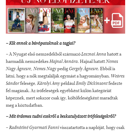
– Kik ennek a búvópataknak a tagjai?
– A Nyugat első nemzedékből származó
Lesznai Anna
hatott a
harmadik nemzedékes
Hajnal Annára
. Hajnal hatott
Nemes
Nagy Ágnesre, Nemes Nagy
pedig
Gergely Ágnesre
. Ebből is
látni, hogy a nők megtalálják egymást a hagyományban.
Weöres
Sándor
felesége,
Károlyi Amy
például
Emily Dickinsont
fedezte
fel magának. Az írófeleségek egyébként külön kategóriát
képeznek, mert sokszor csak így, költőfeleségként maradtak
meg a köztudatban.
– Mit érdemes tudni ezekről a beskatulyázott írófeleségekről?
–
Radnótiné Gyarmati Fanni
visszatartotta a naplóját, hogy csak