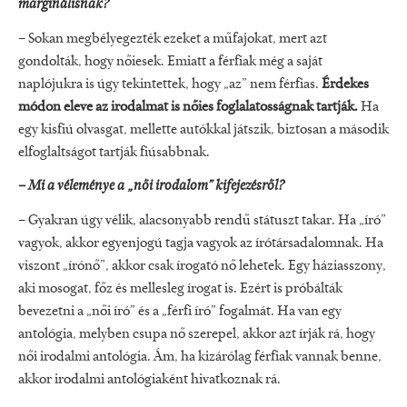
marginálisnak?
– Sokan megbélyegezték ezeket a műfajokat, mert azt
gondolták, hogy nőiesek. Emiatt a férfiak még a saját
naplójukra is úgy tekintettek, hogy „az” nem férfias.
Érdekes
módon eleve az irodalmat is nőies foglalatosságnak tartják.
Ha
egy kisfiú olvasgat, mellette autókkal játszik, biztosan a második
elfoglaltságot tartják fiúsabbnak.
– Mi a véleménye a „női irodalom” kifejezésről?
– Gyakran úgy vélik, alacsonyabb rendű státuszt takar. Ha „író”
vagyok, akkor egyenjogú tagja vagyok az írótársadalomnak. Ha
viszont „írónő”, akkor csak írogató nő lehetek. Egy háziasszony,
aki mosogat, főz és mellesleg írogat is. Ezért is próbálták
bevezetni a „női író” és a „férfi író” fogalmát. Ha van egy
antológia, melyben csupa nő szerepel, akkor azt írják rá, hogy
női irodalmi antológia. Ám, ha kizárólag férfiak vannak benne,
akkor irodalmi antológiaként hivatkoznak rá.