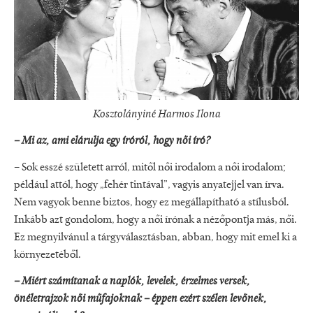
Kosztolányiné Harmos Ilona
– Mi az, ami elárulja egy íróról, hogy női író?
– Sok esszé született arról, mitől női irodalom a női irodalom;
például attól, hogy „fehér tintával”, vagyis anyatejjel van írva.
Nem vagyok benne biztos, hogy ez megállapítható a stílusból.
Inkább azt gondolom, hogy a női írónak a nézőpontja más, női.
Ez megnyilvánul a tárgyválasztásban, abban, hogy mit emel ki a
környezetéből.
– Miért számítanak a naplók, levelek, érzelmes versek,
önéletrajzok női műfajoknak – éppen ezért szélen levőnek,