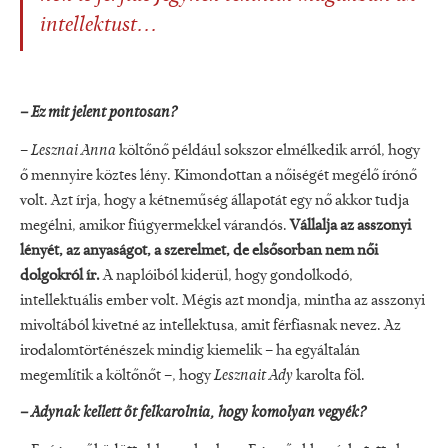
intellektust...
– Ez mit jelent pontosan?
–
Lesznai Anna
költőnő például sokszor elmélkedik arról, hogy
ő mennyire köztes lény. Kimondottan a nőiségét megélő írónő
volt. Azt írja, hogy a kétneműség állapotát egy nő akkor tudja
megélni, amikor fiúgyermekkel várandós.
Vállalja az asszonyi
lényét, az anyaságot, a szerelmet, de elsősorban nem női
dolgokról ír.
A naplóiból kiderül, hogy gondolkodó,
intellektuális ember volt. Mégis azt mondja, mintha az asszonyi
mivoltából kivetné az intellektusa, amit férfiasnak nevez. Az
irodalomtörténészek mindig kiemelik – ha egyáltalán
megemlítik a költőnőt –, hogy
Lesznait Ady
karolta föl.
– Adynak kellett őt felkarolnia, hogy komolyan vegyék?