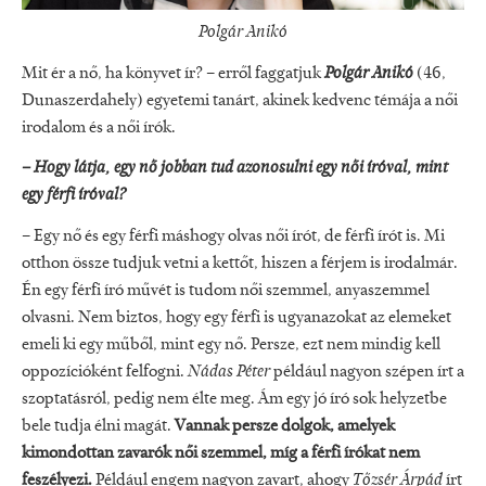
Polgár Anikó
Mit ér a nő, ha könyvet ír? – erről faggatjuk
Polgár Anikó
(46,
Dunaszerdahely) egyetemi tanárt, akinek kedvenc témája a női
irodalom és a női írók.
– Hogy látja, egy nő jobban tud azonosulni egy női íróval, mint
egy férfi íróval?
– Egy nő és egy férfi máshogy olvas női írót, de férfi írót is. Mi
otthon össze tudjuk vetni a kettőt, hiszen a férjem is irodalmár.
Én egy férfi író művét is tudom női szemmel, anyaszemmel
olvasni. Nem biztos, hogy egy férfi is ugyanazokat az elemeket
emeli ki egy műből, mint egy nő. Persze, ezt nem mindig kell
oppozícióként felfogni.
Nádas Péter
például nagyon szépen írt a
szoptatásról, pedig nem élte meg. Ám egy jó író sok helyzetbe
bele tudja élni magát.
Vannak persze dolgok, amelyek
kimondottan zavarók női szemmel, míg a férfi írókat nem
feszélyezi.
Például engem nagyon zavart, ahogy
Tőzsér Árpád
írt