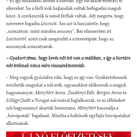
– Ez így működött abban a korban. Egy nő akkor érhetett el
sikereket, ha a férfi írók hajlandók voltak befogadni maguk
közé. A szerkesztők is mind férfiak voltak.
Ady
megírta, hogy
nővérévé fogadta
Lesznait
. Ám azt is hozzátette, hogy
„szószátyár, mint minden asszony”. Bár elismerően írt
Lesznairól
, azért csak megemlíti a sztereotípiát, hogy az
asszonyok szószátyárok.
– Gyakori téma, hogy kevés női író van a múltban, s így a kortárs
női íróknak nincs mire visszatekinteniük.
– Meg vagyok győződve róla, hogy ez így van. Gyökértelennek
érezhetik magukat a női írók, ugyanakkor előkeresik a maguk
hagyományát.
Menyhért Anna, Zsadányi Edit, Borgos Anna
és
Szilágyi Judit
a Nyugat női íróival foglalkoztak, és az elfeledett
női hagyományt akarták bemutatni.
Menyhért
használja a
„búvópatak” fogalmát. Mintha a költőnők egyfajta búvópatakot
alkotnának.