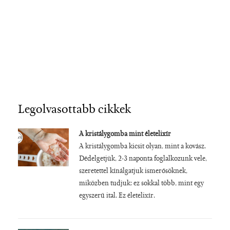
Legolvasottabb cikkek
A kristálygomba mint életelixír
A kristálygomba kicsit olyan, mint a kovász.
Dédelgetjük, 2-3 naponta foglalkozunk vele,
szeretettel kínálgatjuk ismerősöknek,
miközben tudjuk: ez sokkal több, mint egy
egyszerű ital. Ez életelixír.