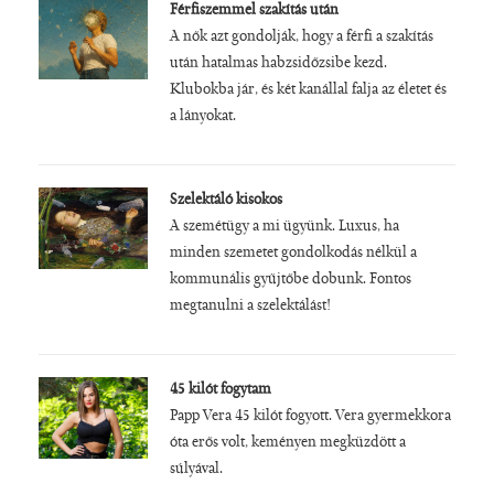
Férfiszemmel szakítás után
A nők azt gondolják, hogy a férfi a szakítás
után hatalmas habzsidőzsibe kezd.
Klubokba jár, és két kanállal falja az életet és
a lányokat.
Szelektáló kisokos
A szemétügy a mi ügyünk. Luxus, ha
minden szemetet gondolkodás nélkül a
kommunális gyűjtőbe dobunk. Fontos
megtanulni a szelektálást!
45 kilót fogytam
Papp Vera 45 kilót fogyott. Vera gyermekkora
óta erős volt, keményen megküzdött a
súlyával.