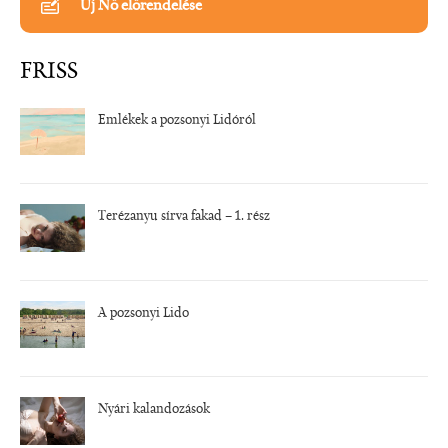
Új Nő előrendelése
FRISS
Emlékek a pozsonyi Lidóról
Terézanyu sírva fakad – 1. rész
A pozsonyi Lido
Nyári kalandozások