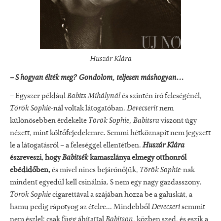
Huszár Klára
– S hogyan élték meg? Gondolom, teljesen máshogyan...
– Egyszer például
Babits Mihálynál
és szintén író feleségénél,
Török Sophie
-nál voltak látogatóban.
Devecserit
nem
különösebben érdekelte
Török Sophie, Babitsra
viszont úgy
nézett, mint költőfejedelemre. Semmi hétköznapit nem jegyzett
le a látogatásról – a feleséggel ellentétben.
Huszár Klára
észreveszi, hogy
Babitsék
kamaszlánya elmegy otthonról
ebédidőben,
és mivel nincs bejárónőjük,
Török Sophie-
nak
mindent egyedül kell csinálnia. S nem egy nagy gazdasszony.
Török Sophie
cigarettával a szájában hozza be a galuskát, a
hamu pedig rápotyog az ételre... Mindebből
Devecseri
semmit
nem észlel: csak függ áhítattal
Babitson
, közben szed, és eszik a