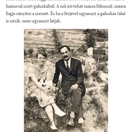
hamuval szórt galuskából. A női író tehát másra fókuszál, másra
fogja rányitni a szemét. És ha a férjével ugyanazt a galuskás tálat
is nézik, nem ugyanazt látják.