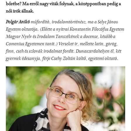
bőrébe? Ma erről nagy viták folynak, a középpontban pedig a
női írók állnak.
Polgár Anikó
műfordító, irodalomtörténész, ma a Selye János
Egyetem oktatója. (Előtte a nyitrai Konstantin Filozófus Egyetem
Magyar Nyelv és Irodalom Tanszékének a docense, később a
Comenius Egyetemen tanít.) Verseket ír, mellette latin, görög,
finn, cseh és szlovák irodalmat fordít. Dunaszerdahelyen él, két
gyermek édesanyja, férje Csehy Zoltán költő, egyetemi oktató.