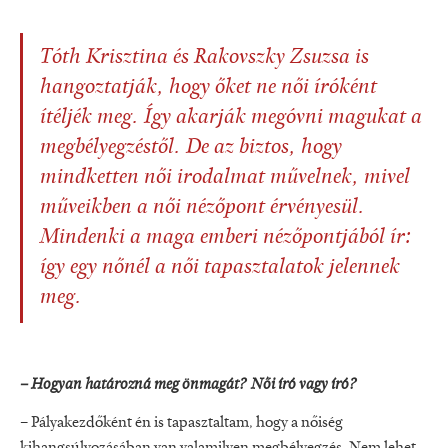
Tóth Krisztina
és
Rakovszky Zsuzsa
is
hangoztatják, hogy őket ne női íróként
ítéljék meg. Így akarják megóvni magukat a
megbélyegzéstől. De az biztos, hogy
mindketten női irodalmat művelnek, mivel
műveikben a női nézőpont érvényesül.
Mindenki a maga emberi nézőpontjából ír:
így egy nőnél a női tapasztalatok jelennek
meg.
– Hogyan határozná meg önmagát? Női író vagy író?
– Pályakezdőként én is tapasztaltam, hogy a nőiség
kihangsúlyozásában van valamilyen megbélyegzés. Nem lehet