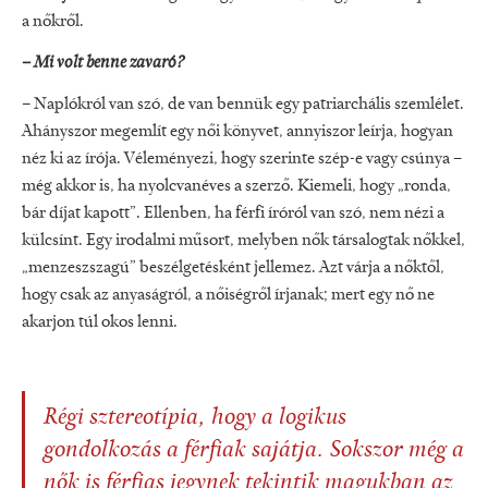
a nőkről.
– Mi volt benne zavaró?
– Naplókról van szó, de van bennük egy patriarchális szemlélet.
Ahányszor megemlít egy női könyvet, annyiszor leírja, hogyan
néz ki az írója. Véleményezi, hogy szerinte szép-e vagy csúnya –
még akkor is, ha nyolcvanéves a szerző. Kiemeli, hogy „ronda,
bár díjat kapott”. Ellenben, ha férfi íróról van szó, nem nézi a
külcsínt. Egy irodalmi műsort, melyben nők társalogtak nőkkel,
„menzeszszagú” beszélgetésként jellemez. Azt várja a nőktől,
hogy csak az anyaságról, a nőiségről írjanak; mert egy nő ne
akarjon túl okos lenni.
Régi sztereotípia, hogy a logikus
gondolkozás a férfiak sajátja. Sokszor még a
nők is férfias jegynek tekintik magukban az