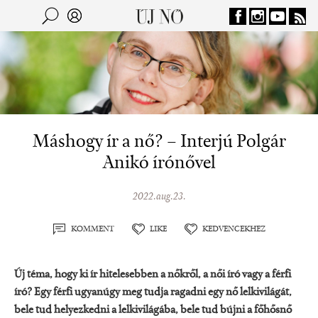
Jump to navigation
Keresés
Kereső
Máshogy ír a nő? – Interjú Polgár
Anikó írónővel
2022.aug.23.
KOMMENT
LIKE
KEDVENCEKHEZ
Új téma, hogy ki ír hitelesebben a nőkről, a női író vagy a férfi
író? Egy férfi ugyanúgy meg tudja ragadni egy nő lelkivilágát,
bele tud helyezkedni a lelkivilágába, bele tud bújni a főhősnő