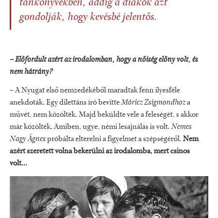
tankönyvekben, addig a diákok azt
gondolják, hogy kevésbé jelentős.
– Előfordult azért az irodalomban, hogy a nőiség előny volt, és
nem hátrány?
– A Nyugat első nemzedékéből maradtak fenn ilyesféle
anekdoták. Egy dilettáns író bevitte
Móricz Zsigmondhoz
a
művét, nem közölték. Majd beküldte vele a feleségét, s akkor
már közölték. Amiben, ugye, némi lesajnálás is volt.
Nemes
Nagy Ágnes
próbálta elterelni a figyelmet a szépségéről.
Nem
azért szeretett volna bekerülni az irodalomba, mert csinos
volt...