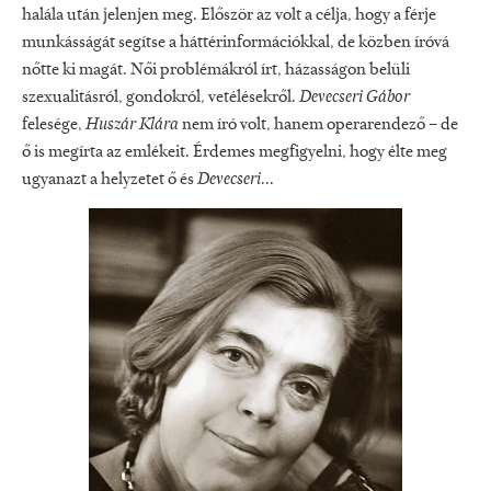
halála után jelenjen meg. Először az volt a célja, hogy a férje
munkásságát segítse a háttérinformációkkal, de közben íróvá
nőtte ki magát. Női problémákról írt, házasságon belüli
szexualitásról, gondokról, vetélésekről.
Devecseri Gábor
felesége,
Huszár Klára
nem író volt, hanem operarendező – de
ő is megírta az emlékeit. Érdemes megfigyelni, hogy élte meg
ugyanazt a helyzetet ő és
Devecseri
...