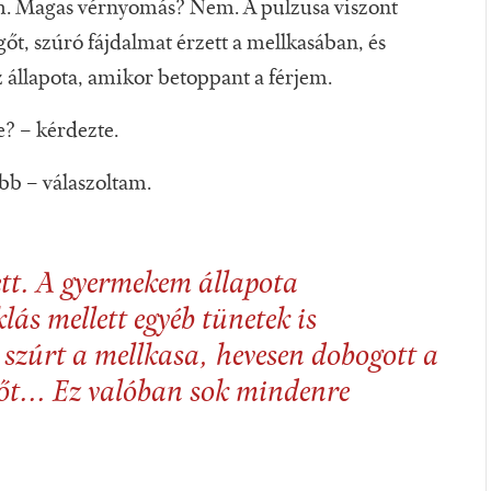
m. Magas vérnyomás? Nem. A pulzusa viszont
őt, szúró fájdalmat érzett a mellkasában, és
z állapota, amikor betoppant a férjem.
? – kérdezte.
bb – válaszoltam.
ett. A gyermekem állapota
ás mellett egyéb tünetek is
, szúrt a mellkasa, hevesen dobogott a
gőt... Ez valóban sok mindenre