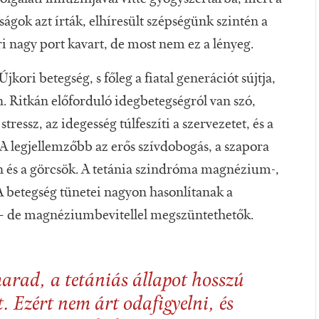
ságok azt írták, elhíresült szépségünk szintén a
i nagy port kavart, de most nem ez a lényeg.
Újkori betegség, s főleg a fiatal generációt sújtja,
n. Ritkán előforduló idegbetegségról van szó,
ressz, az idegesség túlfeszíti a szervezetet, és a
l. A legjellemzőbb az erős szívdobogás, a szapora
én és a görcsök. A tetánia szindróma magnézium-,
A betegség tünetei nagyon hasonlítanak a
 – de magnéziumbevitellel megszüntethetők.
marad, a tetániás állapot hosszú
t. Ezért nem árt odafigyelni, és