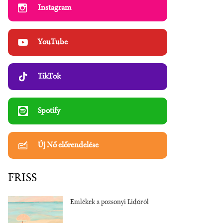
Instagram
YouTube
TikTok
Spotify
Új Nő előrendelése
FRISS
Emlékek a pozsonyi Lidóról