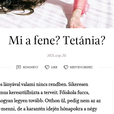
Mi a fene? Tetánia?
2021.szep.20.
KOMMENT
LIKE
KEDVENCEKHEZ
s lányával valami nincs rendben. Sikeresen
s keresztülhúzta a terveit. Főiskola fuccs,
hogyan legyen tovább. Otthon ül, pedig nem az az
ni-menni, de a karantén idején hónapokra a négy