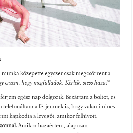
i
ű munka közepette egyszer csak megcsörrent a
y érzem, hogy megfulladok. Kérlek, siess haza!”
 férjem egész nap dolgozik. Bezártam a boltot, és
 telefonáltam a férjemnek is, hogy valami nincs
int kapkodta a levegőt, amikor felhívott.
azonnal.
Amikor hazaértem, alaposan