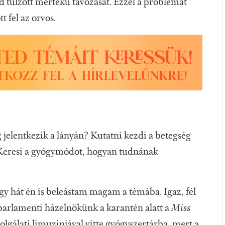
 túlzott mértékű távozását. Ezzel a problémát
t fel az orvos.
 jelentkezik a lányán? Kutatni kezdi a betegség
? Keresi a gyógymódot, hogyan tudnának
gy hát én is beleástam magam a témába. Igaz, fél
 parlamenti házelnökünk a karantén alatt a
Miss
olgálati limuzinjával vitte gyógyszertárba, mert a