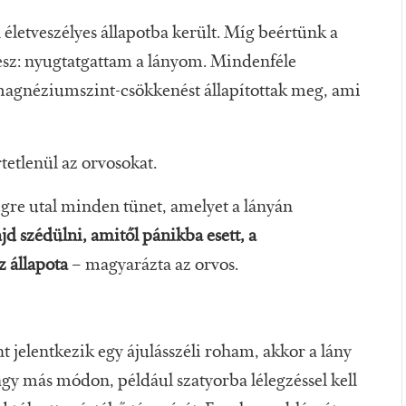
életveszélyes állapotba került. Míg beértünk a
esz: nyugtatgattam a lányom. Mindenféle
s magnéziumszint-csökkenést állapítottak meg, ami
tetlenül az orvosokat.
égre utal minden tünet, amelyet a lányán
jd szédülni, amitől pánikba esett, a
z állapota
– magyarázta az orvos.
nt jelentkezik egy ájulásszéli roham, akkor a lány
agy más módon, például szatyorba lélegzéssel kell