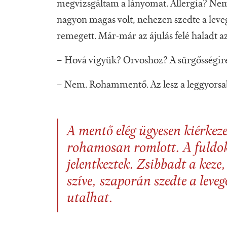
megvizsgáltam a lányomat. Allergia? Ne
nagyon magas volt, nehezen szedte a leveg
remegett. Már-már az ájulás felé haladt a
– Hová vigyük? Orvoshoz? A sürgősségire
– Nem. Rohammentő. Az lesz a leggyorsa
A mentő elég ügyesen kiérkez
rohamosan romlott. A fuldokl
jelentkeztek. Zsibbadt a keze
szíve, szaporán szedte a leve
utalhat.