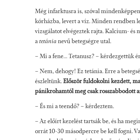
Még infarktusra is, szóval mindenképpen 
kórházba, levert a víz. Minden rendben l
vizsgálatot elvégeztek rajta. Kalcium- é
a
tetánia
nevű betegségre utal.
– Mi a fene… Tetanusz? – kérdezgettük ér
– Nem, dehogy! Ez tetánia. Erre a betegs
észleltünk.
Először fuldokolni kezdett, ma
pánikrohamtól meg csak rosszabbodott a
– És mi a teendő? – kérdeztem.
– Az előírt kezelést tartsák be, és ha megi
orrát 10-30 másodpercre be kell fogni. V