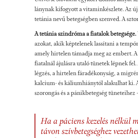
lánynak kifogyott a vitaminkészlete. Az új
tetánia nevű betegségben szenved. A sztor
A tetánia szindróma a fiatalok betegsége.
azokat, akik képtelenek lassítani a tempó
amely hirtelen támadja meg az embert. A st
fiatalnál ájulásra utaló tünetek lépnek fe
légzés, a hirtelen fáradékonyság, a migr
kalcium- és káliumhiánytól alakulhat ki. 
szorongás és a pánikbetegség tüneteihez
Ha a páciens kezelés nélkül 
távon szívbetegséghez vezethe