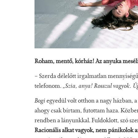
Roham, mentő, kórház! Az anyuka mesél
– Szerda délelőtt irgalmatlan mennyiség
telefonom.
„Szia, anya! Rosszul vagyok. Úg
Bogi
egyedül volt otthon a nagy házban, a
ahogy csak bírtam, futottam haza. Közben
rendben a lányunkkal. Fuldoklott, szó szer
Racionális alkat vagyok, nem pánikolok 