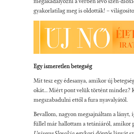
megakadályozni a vérben levő szén-dioxid
gyakorlatilag meg is oldották! – világosítot
Egy ismeretlen betegség
Mit tesz egy édesanya, amikor új betegség
okát... Miért pont velük történt mindez
megszabadulni ettől a fura nyavalyától.
Bevallom, nagyon megsajnáltam a lányt, í
füllel már hallottam a tetániáról, amikor
Universe Slovakia
egykori döntős lányát sz