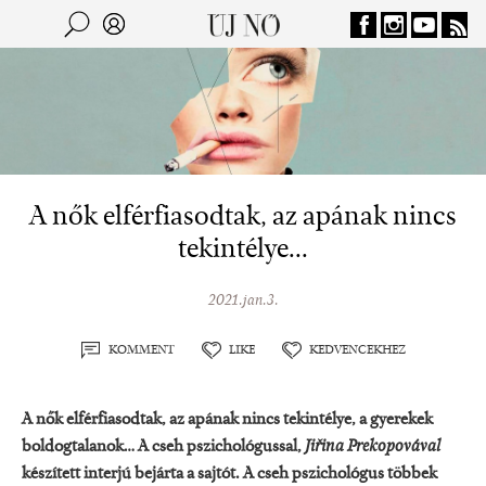
Jump to navigation
Keresés
Kereső
A nők elférfiasodtak, az apának nincs
tekintélye...
2021.jan.3.
KOMMENT
LIKE
KEDVENCEKHEZ
A nők elférfiasodtak, az apának nincs tekintélye, a gyerekek
boldogtalanok… A cseh pszichológussal,
Jiřina Prekopovával
készített interjú bejárta a sajtót. A cseh pszichológus többek