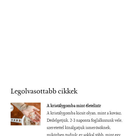
Legolvasottabb cikkek
A kristálygomba mint életelixír
A kristálygomba kicsit olyan, mint a kovász.
Dédelgetjük, 2-3 naponta foglalkozunk vele,
szeretettel kínálgatjuk ismerősöknek,
miközben tudjuk: ez sokkal több, mint egy