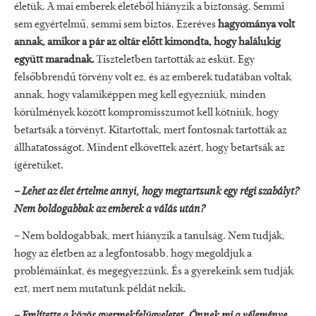
életük. A mai emberek életéből hiányzik a biztonság. Semmi
sem egyértelmű, semmi sem biztos. Ezeréves
hagyománya volt
annak, amikor a pár az oltár előtt kimondta, hogy halálukig
együtt maradnak.
Tiszteletben tartották az esküt. Egy
felsőbbrendű törvény volt ez, és az emberek tudatában voltak
annak, hogy valamiképpen meg kell egyezniük, minden
körülmények között kompromisszumot kell kötniük, hogy
betartsák a törvényt. Kitartottak, mert fontosnak tartották az
állhatatosságot. Mindent elkövettek azért, hogy betartsák az
ígéretüket.
– Lehet az élet értelme annyi, hogy megtartsunk egy régi szabályt?
Nem boldogabbak az emberek a válás után?
– Nem boldogabbak, mert hiányzik a tanulság. Nem tudják,
hogy az életben az a legfontosabb, hogy megoldjuk a
problémáinkat, és megegyezzünk. És a gyerekeink sem tudják
ezt, mert nem mutatunk példát nekik.
– Említette a közös gyermekfelügyeletet. Önnek mi a véleménye