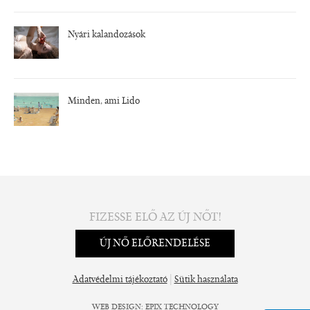
Nyári kalandozások
Minden, ami Lido
FIZESSE ELŐ AZ ÚJ NŐT!
ÚJ NŐ ELŐRENDELÉSE
|
Adatvédelmi tájékoztató
Sütik használata
WEB DESIGN
:
EPIX TECHNOLOGY