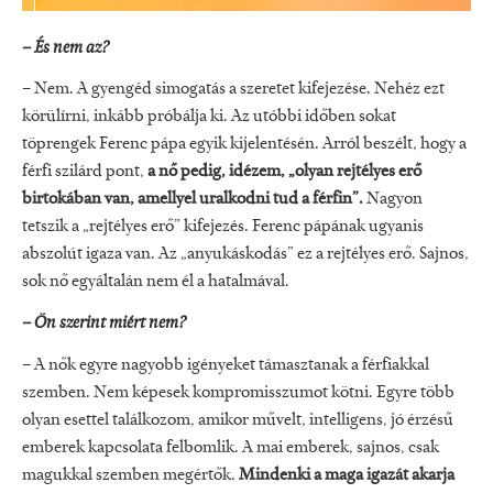
– És nem az?
– Nem. A gyengéd simogatás a szeretet kifejezése. Nehéz ezt
körülírni, inkább próbálja ki. Az utóbbi időben sokat
töprengek Ferenc pápa egyik kijelentésén. Arról beszélt, hogy a
férfi szilárd pont,
a nő pedig, idézem, „olyan rejtélyes erő
birtokában van, amellyel uralkodni tud a férfin”.
Nagyon
tetszik a „rejtélyes erő” kifejezés. Ferenc pápának ugyanis
abszolút igaza van. Az „anyukáskodás” ez a rejtélyes erő. Sajnos,
sok nő egyáltalán nem él a hatalmával.
– Ön szerint miért nem?
– A nők egyre nagyobb igényeket támasztanak a férfiakkal
szemben. Nem képesek kompromisszumot kötni. Egyre több
olyan esettel találkozom, amikor művelt, intelligens, jó érzésű
emberek kapcsolata felbomlik. A mai emberek, sajnos, csak
magukkal szemben megértők.
Mindenki a maga igazát akarja