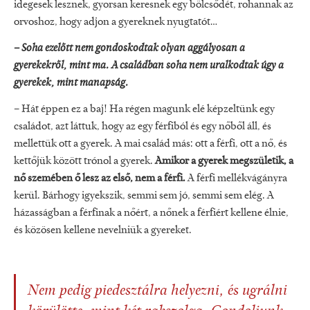
idegesek lesznek, gyorsan keresnek egy bölcsődét, rohannak az
orvoshoz, hogy adjon a gyereknek nyugtatót…
– Soha ezelőtt nem gondoskodtak olyan aggályosan a
gyerekekről, mint ma. A családban soha nem uralkodtak úgy a
gyerekek, mint manapság.
– Hát éppen ez a baj! Ha régen magunk elé képzeltünk egy
családot, azt láttuk, hogy az egy férfiból és egy nőből áll, és
mellettük ott a gyerek. A mai család más: ott a férfi, ott a nő, és
kettőjük között trónol a gyerek.
Amikor a gyerek megszületik, a
nő szemében ő lesz az első, nem a férfi.
A férfi mellékvágányra
kerül. Bárhogy igyekszik, semmi sem jó, semmi sem elég. A
házasságban a férfinak a nőért, a nőnek a férfiért kellene élnie,
és közösen kellene nevelniük a gyereket.
Nem pedig piedesztálra helyezni, és ugrálni