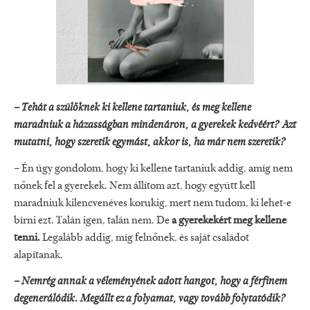
– Tehát a szülőknek ki kellene tartaniuk, és meg kellene
maradniuk a házasságban mindenáron, a gyerekek kedvéért? Azt
mutatni, hogy szeretik egymást, akkor is, ha már nem szeretik?
– Én úgy gondolom, hogy ki kellene tartaniuk addig, amíg nem
nőnek fel a gyerekek. Nem állítom azt, hogy együtt kell
maradniuk kilencvenéves korukig, mert nem tudom, ki lehet-e
bírni ezt. Talán igen, talán nem. De
a gyerekekért meg kellene
tenni.
Legalább addig, míg felnőnek, és saját családot
alapítanak.
– Nemrég annak a véleményének adott hangot, hogy a férfinem
degenerálódik. Megállt ez a folyamat, vagy tovább folytatódik?