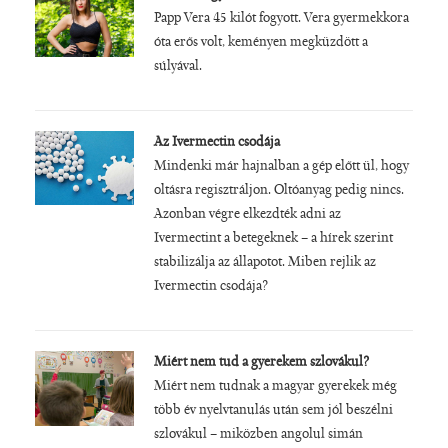
Papp Vera 45 kilót fogyott. Vera gyermekkora
óta erős volt, keményen megküzdött a
súlyával.
Az Ivermectin csodája
Mindenki már hajnalban a gép előtt ül, hogy
oltásra regisztráljon. Oltóanyag pedig nincs.
Azonban végre elkezdték adni az
Ivermectint a betegeknek – a hírek szerint
stabilizálja az állapotot. Miben rejlik az
Ivermectin csodája?
Miért nem tud a gyerekem szlovákul?
Miért nem tudnak a magyar gyerekek még
több év nyelvtanulás után sem jól beszélni
szlovákul – miközben angolul simán