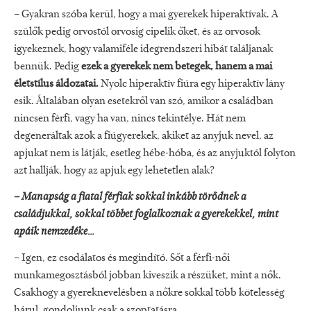
– Gyakran szóba kerül, hogy a mai gyerekek hiperaktívak. A
szülők pedig orvostól orvosig cipelik őket, és az orvosok
igyekeznek, hogy valamiféle idegrendszeri hibát találjanak
bennük. Pedig
ezek a gyerekek nem betegek, hanem a mai
életstílus áldozatai.
Nyolc hiperaktív fiúra egy hiperaktív lány
esik. Általában olyan esetekről van szó, amikor a családban
nincsen férfi, vagy ha van, nincs tekintélye. Hát nem
degeneráltak azok a fiúgyerekek, akiket az anyjuk nevel, az
apjukat nem is látják, esetleg hébe-hóba, és az anyjuktól folyton
azt hallják, hogy az apjuk egy lehetetlen alak?
– Manapság a fiatal férfiak sokkal inkább törődnek a
családjukkal, sokkal többet foglalkoznak a gyerekekkel, mint
apáik nemzedéke…
– Igen, ez csodálatos és megindító. Sőt a férfi-női
munkamegosztásból jobban kiveszik a részüket, mint a nők.
Csakhogy a gyereknevelésben a nőkre sokkal több kötelesség
hárul, gondoljunk csak a szoptatásra.