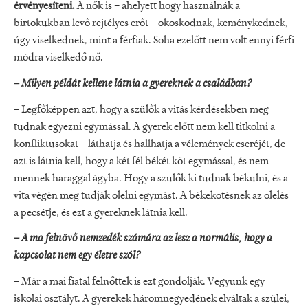
érvényesíteni.
A nők is – ahelyett hogy használnák a
birtokukban levő rejtélyes erőt – okoskodnak, keménykednek,
úgy viselkednek, mint a férfiak. Soha ezelőtt nem volt ennyi férfi
módra viselkedő nő.
– Milyen példát kellene látnia a gyereknek a családban?
– Legfőképpen azt, hogy a szülők a vitás kérdésekben meg
tudnak egyezni egymással. A gyerek előtt nem kell titkolni a
konfliktusokat – láthatja és hallhatja a vélemények cseréjét, de
azt is látnia kell, hogy a két fél békét köt egymással, és nem
mennek haraggal ágyba. Hogy a szülők ki tudnak békülni, és a
vita végén meg tudják ölelni egymást. A békekötésnek az ölelés
a pecsétje, és ezt a gyereknek látnia kell.
– A ma felnövő nemzedék számára az lesz a normális, hogy a
kapcsolat nem egy életre szól?
– Már a mai fiatal felnőttek is ezt gondolják. Vegyünk egy
iskolai osztályt. A gyerekek háromnegyedének elváltak a szülei,