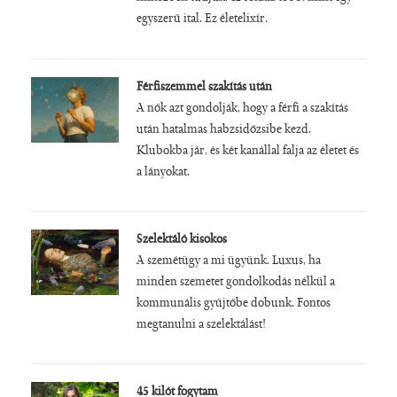
egyszerű ital. Ez életelixír.
Férfiszemmel szakítás után
A nők azt gondolják, hogy a férfi a szakítás
után hatalmas habzsidőzsibe kezd.
Klubokba jár, és két kanállal falja az életet és
a lányokat.
Szelektáló kisokos
A szemétügy a mi ügyünk. Luxus, ha
minden szemetet gondolkodás nélkül a
kommunális gyűjtőbe dobunk. Fontos
megtanulni a szelektálást!
45 kilót fogytam