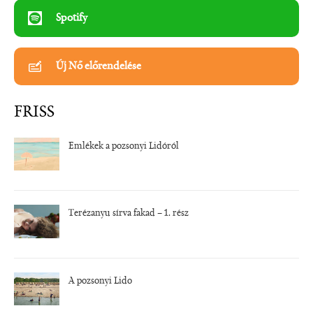
Spotify
Új Nő előrendelése
FRISS
Emlékek a pozsonyi Lidóról
Terézanyu sírva fakad – 1. rész
A pozsonyi Lido