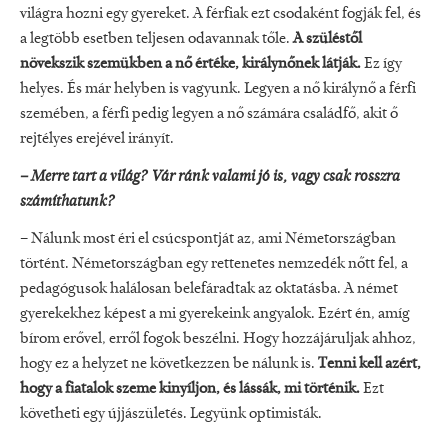
világra hozni egy gyereket. A férfiak ezt csodaként fogják fel, és
a legtöbb esetben teljesen odavannak tőle.
A szüléstől
növekszik szemükben a nő értéke, királynőnek látják.
Ez így
helyes. És már helyben is vagyunk. Legyen a nő királynő a férfi
szemében, a férfi pedig legyen a nő számára családfő, akit ő
rejtélyes erejével irányít.
– Merre tart a világ? Vár ránk valami jó is, vagy csak rosszra
számíthatunk?
– Nálunk most éri el csúcspontját az, ami Németországban
történt. Németországban egy rettenetes nemzedék nőtt fel, a
pedagógusok halálosan belefáradtak az oktatásba. A német
gyerekekhez képest a mi gyerekeink angyalok. Ezért én, amíg
bírom erővel, erről fogok beszélni. Hogy hozzájáruljak ahhoz,
hogy ez a helyzet ne következzen be nálunk is.
Tenni kell azért,
hogy a fiatalok szeme kinyíljon, és lássák, mi történik.
Ezt
követheti egy újjászületés. Legyünk optimisták.