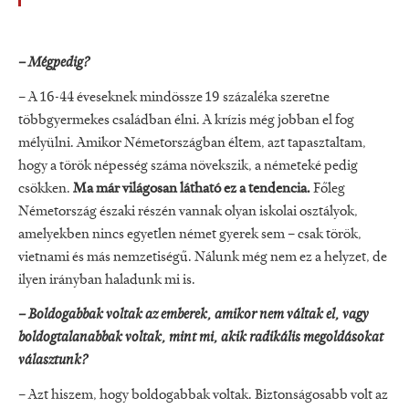
– Mégpedig?
– A 16-44 éveseknek mindössze 19 százaléka szeretne
többgyermekes családban élni. A krízis még jobban el fog
mélyülni. Amikor Németországban éltem, azt tapasztaltam,
hogy a török népesség száma növekszik, a németeké pedig
csökken.
Ma már világosan látható ez a tendencia.
Főleg
Németország északi részén vannak olyan iskolai osztályok,
amelyekben nincs egyetlen német gyerek sem – csak török,
vietnami és más nemzetiségű. Nálunk még nem ez a helyzet, de
ilyen irányban haladunk mi is.
– Boldogabbak voltak az emberek, amikor nem váltak el, vagy
boldogtalanabbak voltak, mint mi, akik radikális megoldásokat
választunk?
– Azt hiszem, hogy boldogabbak voltak. Biztonságosabb volt az