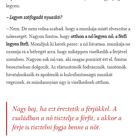
legyen.
– Legyen szófogadó nyuszkó?
– Nem. De nem volna szabad, hogy a munkája miatt elveszítse a
nőiességét. Nagyon fontos, hogy
otthon a nő legyen nő, a férfi
legyen férfi.
Mondjuk ki kerek perec: a nő hivatása, munkája ne
nyomja rá a bélyegét arra, hogy miképpen viselkedik a férjével
szemben. Nagyon sok nő van, aki magas pozíciót ért el, fontos
beosztásban dolgozik. Az elárusítónők fodrásznők, tanítónők,
hivatalnoknők és ápolónők is kulcsfontosságú munkát
végeznek, és mindannyian úgy is viselkednek otthon.
Nagy baj, ha ezt éreztetik a férjükkel. A
családban a nő tisztelje a férfit, s akkor a
férje is tisztelni fogja benne a nőt.