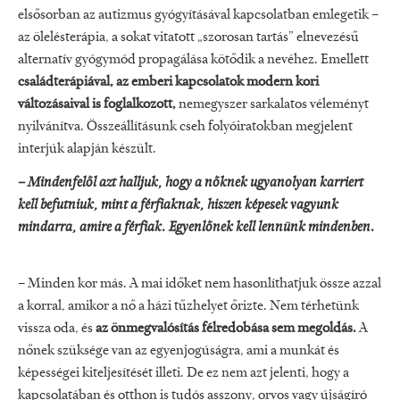
elsősorban az autizmus gyógyításával kapcsolatban emlegetik –
az ölelésterápia, a sokat vitatott „szorosan tartás” elnevezésű
alternatív gyógymód propagálása kötődik a nevéhez. Emellett
családterápiával, az emberi kapcsolatok modern kori
változásaival is foglalkozott,
nemegyszer sarkalatos véleményt
nyilvánítva. Összeállításunk cseh folyóiratokban megjelent
interjúk alapján készült.
– Mindenfelől azt halljuk, hogy a nőknek ugyanolyan karriert
kell befutniuk, mint a férfiaknak, hiszen képesek vagyunk
mindarra, amire a férfiak. Egyenlőnek kell lennünk mindenben.
– Minden kor más. A mai időket nem hasonlíthatjuk össze azzal
a korral, amikor a nő a házi tűzhelyet őrizte. Nem térhetünk
vissza oda, és
az önmegvalósítás félredobása sem megoldás.
A
nőnek szüksége van az egyenjogúságra, ami a munkát és
képességei kiteljesítését illeti. De ez nem azt jelenti, hogy a
kapcsolatában és otthon is tudós asszony, orvos vagy újságíró