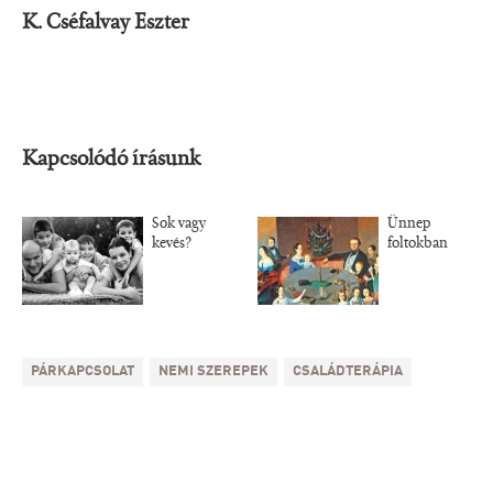
K. Cséfalvay Eszter
Kapcsolódó írásunk
Sok vagy
Ünnep
kevés?
foltokban
PÁRKAPCSOLAT
NEMI SZEREPEK
CSALÁDTERÁPIA