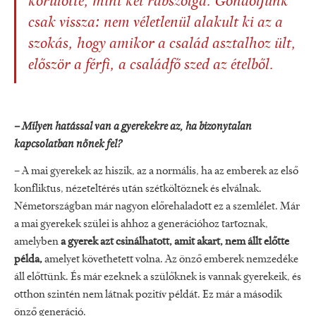
körülötte, mint két rabszolga. Gondoljunk
csak vissza: nem véletlenül alakult ki az a
szokás, hogy amikor a család asztalhoz ült,
először a férfi, a családfő szed az ételből.
– Milyen hatással van a gyerekekre az, ha bizonytalan
kapcsolatban nőnek fel?
– A mai gyerekek az hiszik, az a normális, ha az emberek az első
konfliktus, nézeteltérés után szétköltöznek és elválnak.
Németországban már nagyon előrehaladott ez a szemlélet. Már
a mai gyerekek szülei is ahhoz a generációhoz tartoznak,
amelyben
a gyerek azt csinálhatott, amit akart, nem állt előtte
példa,
amelyet követhetett volna. Az önző emberek nemzedéke
áll előttünk. És már ezeknek a szülőknek is vannak gyerekeik, és
otthon szintén nem látnak pozitív példát. Ez már a második
önző generáció.