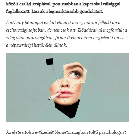
között családterápiával, pontosabban a kapcsolati válsággal
foglalkozott. Lássuk a legmarkánsabb gondolatait.
A néhány hónappal ezelőtt elhunyt neve gyakran felbukkan a
csehországi sajtóban, de nemcsak ott. Előadásaival megfordult a
világ számos országában, Jirina Prekop néven megjelent könyvei
a népszerűségi listák élén állnak.
Az élete utolsó évtizedeit Németországban töltő pszichológust