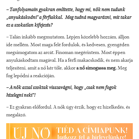
– Tanfolyamain gyakran említette, hogy mi, nők nem tudunk
„anyukáskodni” a férfiakkal. Meg tudná magyarázni, mit takar
ez a szokatlan kifejezés?
– Talán inkább megmutatom. Lépjen közelebb hozzám, álljon
ide mellém. Most maga felé fordulok, és kedvesen, gyengéden
megsimogatom az arcát. Finoman megérintem. Most éppen
anyukáskodtam magával. Ha a férfi makacskodik, és nem akarja
teljesíteni, amit a nő kér tőle, akkor
a nő simogassa meg.
Meg
fog lepődni a reakcióján.
– A nők azzal szoktak visszavágni, hogy „csak nem fogok
hízelegni neki”!
– Ez gyakran előfordul. A nők úgy érzik, hogy ez hízelkedés, és
megalázó.