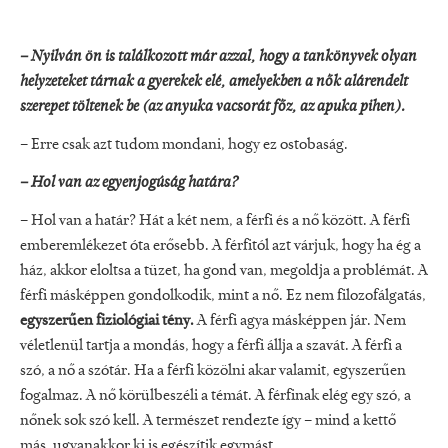
– Nyilván ön is találkozott már azzal, hogy a tankönyvek olyan
helyzeteket tárnak a gyerekek elé, amelyekben a nők alárendelt
szerepet töltenek be (az anyuka vacsorát főz, az apuka pihen).
– Erre csak azt tudom mondani, hogy ez ostobaság.
– Hol van az egyenjogúság határa?
– Hol van a határ? Hát a két nem, a férfi és a nő között. A férfi
emberemlékezet óta erősebb. A férfitól azt várjuk, hogy ha ég a
ház, akkor eloltsa a tüzet, ha gond van, megoldja a problémát. A
férfi másképpen gondolkodik, mint a nő. Ez nem filozofálgatás,
egyszerűen fiziológiai tény.
A férfi agya másképpen jár. Nem
véletlenül tartja a mondás, hogy a férfi állja a szavát. A férfi a
szó, a nő a szótár. Ha a férfi közölni akar valamit, egyszerűen
fogalmaz. A nő körülbeszéli a témát. A férfinak elég egy szó, a
nőnek sok szó kell. A természet rendezte így – mind a kettő
más, ugyanakkor ki is egészítik egymást.