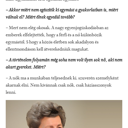
– Akkor miért nem egészítik ki egymást a gyakorlatban is, miért
válnak el? Miért élnek egyedül tovább?
– Mert nem elég okosak. A nagy egyenjogúskodásban az
emberek elfelejtették, hogy a férfi és a nő különbözik
egymástól. S hogy a közös életben sok akadályon és
ellentmondáson kell átverekedniük magukat.
– A történelem folyamán még soha nem volt ilyen sok nő, aki nem
akart gyereket. Miért?
– A nők ma a munkában teljesednek ki, szuverén személyként
akarnak élni. Nem kívánnak csak nők, csak háziasszonyok
lenni.