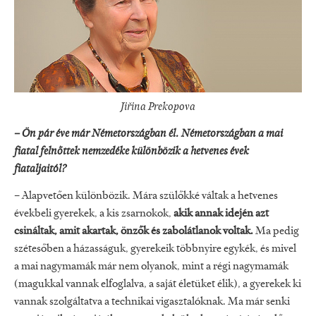
Jiřina Prekopova
– Ön pár éve már Németországban él. Németországban a mai
fiatal felnőttek nemzedéke különbözik a hetvenes évek
fiataljaitól?
– Alapvetően különbözik. Mára szülőkké váltak a hetvenes
évekbeli gyerekek, a kis zsarnokok,
akik annak idején azt
csináltak, amit akartak, önzők és zabolátlanok voltak.
Ma pedig
szétesőben a házasságuk, gyerekeik többnyire egykék, és mivel
a mai nagymamák már nem olyanok, mint a régi nagymamák
(magukkal vannak elfoglalva, a saját életüket élik), a gyerekek ki
vannak szolgáltatva a technikai vigasztalóknak. Ma már senki