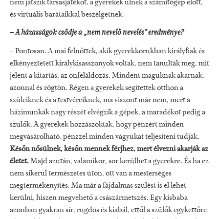
nem játszik társasjátékot, a gyerekek ülnek a számítógép előtt,
és virtuális barátaikkal beszélgetnek.
– A házasságok csődje a „nem nevelő nevelés” eredménye?
– Pontosan. A mai felnőttek, akik gyerekkorukban királyfiak és
elkényeztetett királykisasszonyok voltak, nem tanulták meg, mit
jelent a kitartás, az önfeláldozás. Mindent maguknak akarnak,
azonnal és rögtön. Régen a gyerekek segítettek otthon a
szüleiknek és a testvéreiknek, ma viszont már nem, mert a
házimunkák nagy részét elvégzik a gépek, a maradékot pedig a
szülők. A gyerekek hozzászoktak, hogy pénzért minden
megvásárolható, pénzzel minden vágyukat teljesíteni tudják.
Későn nősülnek, későn mennek férjhez, mert élvezni akarják az
életet.
Majd azután, valamikor, sor kerülhet a gyerekre. És ha ez
nem sikerül természetes úton, ott van a mesterséges
megtermékenyítés. Ma már a fájdalmas szülést is el lehet
kerülni, hiszen megvehető a császármetszés. Egy kisbaba
azonban gyakran sír, rugdos és kiabál, ettől a szülők egykettőre