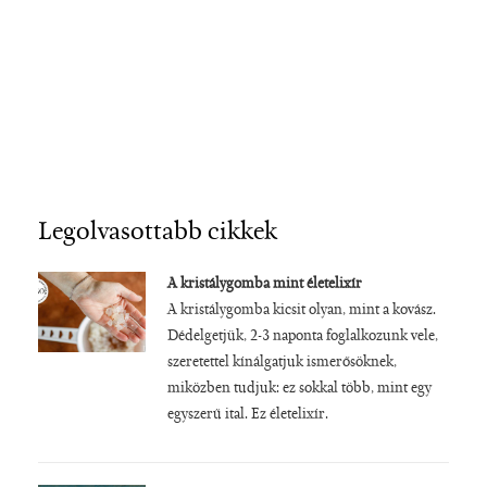
Legolvasottabb cikkek
A kristálygomba mint életelixír
A kristálygomba kicsit olyan, mint a kovász.
Dédelgetjük, 2-3 naponta foglalkozunk vele,
szeretettel kínálgatjuk ismerősöknek,
miközben tudjuk: ez sokkal több, mint egy
egyszerű ital. Ez életelixír.