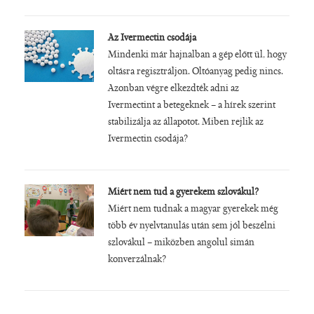
Az Ivermectin csodája
Mindenki már hajnalban a gép előtt ül, hogy
oltásra regisztráljon. Oltóanyag pedig nincs.
Azonban végre elkezdték adni az
Ivermectint a betegeknek – a hírek szerint
stabilizálja az állapotot. Miben rejlik az
Ivermectin csodája?
Miért nem tud a gyerekem szlovákul?
Miért nem tudnak a magyar gyerekek még
több év nyelvtanulás után sem jól beszélni
szlovákul – miközben angolul simán
konverzálnak?