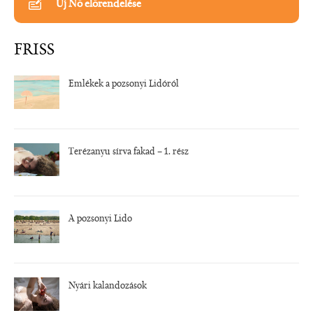
Új Nő előrendelése
FRISS
Emlékek a pozsonyi Lidóról
Terézanyu sírva fakad – 1. rész
A pozsonyi Lido
Nyári kalandozások