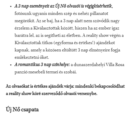
A 3 nap eseményeit az Új Nő olvasói is végigkísérhetik,
fotósunk ugyanis minden szép és nehéz pillanatot
megörökít. Az se baj, ha a 3 nap alatt nem szövődik nagy
érzelem a Kiválasztottak között, hiszen ha az ember igaz
barátra lel, az is segítheti az életben. A reality show végén a
Kiválasztottak titkos (egyforma és értékes!) ajándékot
kapnak, amely a közösen eltöltött 3 nap élményeire fogja
emlékeztetni őket.
A romantikus 3 nap színhelye:
a dunaszerdahelyi Villa Rosa
panzió mesebeli termei és szobái.
Az olvasókat is értékes ajándék várja: mindenki bekapcsolódhat
a reality show köré szerveződő olvasói versenybe.
Új Nő csapata