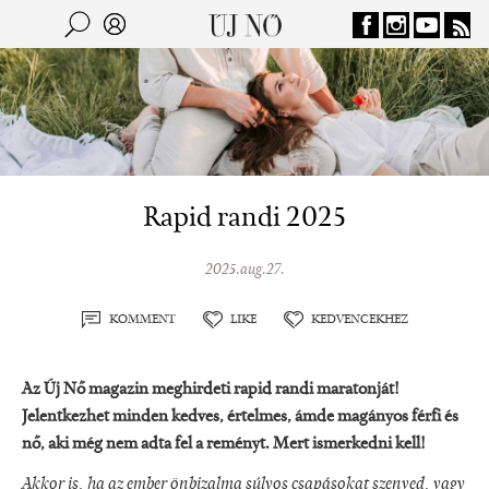
Jump to navigation
Keresés
Kereső
Rapid randi 2025
2025.aug.27.
KOMMENT
LIKE
KEDVENCEKHEZ
Az Új Nő magazin meghirdeti rapid randi maratonját!
Jelentkezhet minden kedves, értelmes, ámde magányos férfi és
nő, aki még nem adta fel a reményt. Mert ismerkedni kell!
Akkor is, ha az ember önbizalma súlyos csapásokat szenved, vagy