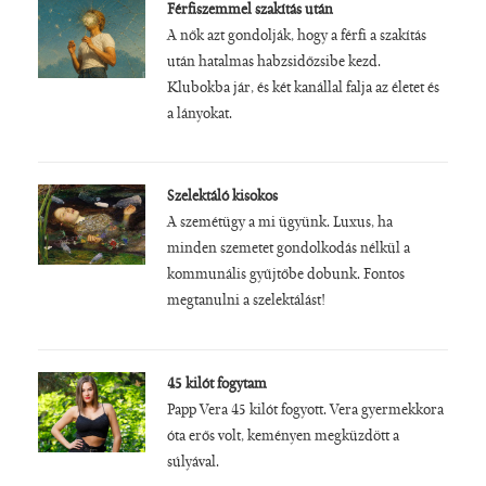
Férfiszemmel szakítás után
A nők azt gondolják, hogy a férfi a szakítás
után hatalmas habzsidőzsibe kezd.
Klubokba jár, és két kanállal falja az életet és
a lányokat.
Szelektáló kisokos
A szemétügy a mi ügyünk. Luxus, ha
minden szemetet gondolkodás nélkül a
kommunális gyűjtőbe dobunk. Fontos
megtanulni a szelektálást!
45 kilót fogytam
Papp Vera 45 kilót fogyott. Vera gyermekkora
óta erős volt, keményen megküzdött a
súlyával.