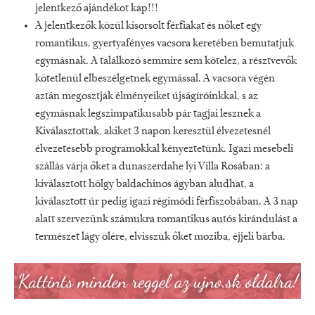
jelentkező ajándékot kap!!!
A jelentkezők közül kisorsolt férfiakat és nőket egy
romantikus, gyertyafényes vacsora keretében bemutatjuk
egymásnak. A találkozó semmire sem kötelez, a résztvevők
kötetlenül elbeszélgetnek egymással. A vacsora végén
aztán megosztják élményeiket újságíróinkkal, s az
egymásnak legszimpatikusabb pár tagjai lesznek a
Kiválasztottak, akiket 3 napon keresztül élvezetesnél
élvezetesebb programokkal kényeztetünk. Igazi mesebeli
szállás várja őket a dunaszerdahe lyi Villa Rosában: a
kiválasztott hölgy baldachinos ágyban aludhat, a
kiválasztott úr pedig igazi régimódi férfiszobában. A 3 nap
alatt szervezünk számukra romantikus autós kirándulást a
természet lágy ölére, elvisszük őket moziba, éjjeli bárba.