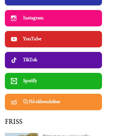
Instagram
YouTube
TikTok
Spotify
Új Nő előrendelése
FRISS