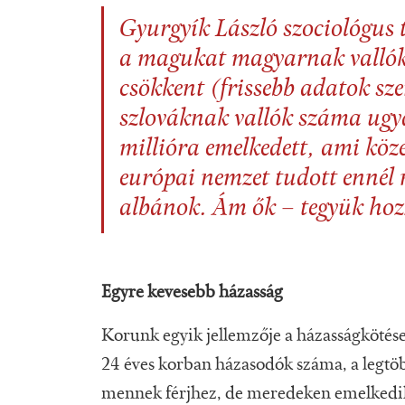
Gyurgyík László szociológus
a magukat magyarnak vallók
csökkent (frissebb adatok sz
szlováknak vallók száma ugya
millióra emelkedett, ami köz
európai nemzet tudott ennél 
albánok. Ám ők – tegyük hozzá
Egyre kevesebb házasság
Korunk egyik jellemzője a házasságkötés
24 éves korban házasodók száma, a legt
mennek férjhez, de meredeken emelkedik