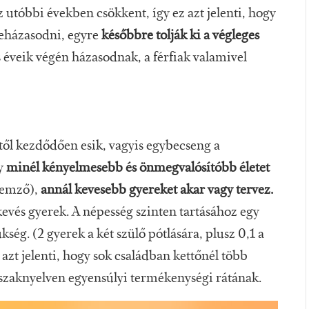
utóbbi években csökkent, így ez azt jelenti, hogy
zeházasodni, egyre
későbbre tolják ki a végleges
s éveik végén házasodnak, a férfiak valamivel
től kezdődően esik, vagyis egybecseng a
gy
minél kényelmesebb és önmegvalósítóbb életet
lemző),
annál kevesebb gyereket akar vagy tervez.
kevés gyerek. A népesség szinten tartásához egy
ég. (2 gyerek a két szülő pótlására, plusz 0,1 a
zt jelenti, hogy sok családban kettőnél több
 szaknyelven egyensúlyi termékenységi rátának.