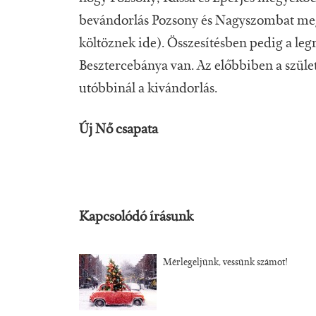
bevándorlás Pozsony és Nagyszombat me
költöznek ide). Összesítésben pedig a le
Besztercebánya van. Az előbbiben a szül
utóbbinál a kivándorlás.
Új Nő csapata
Kapcsolódó írásunk
Mérlegeljünk, vessünk számot!