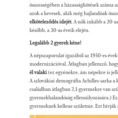
összességében a házasságkötések száma az 
azok a kevesek, akik még hajlandóak öss
elköteleződés idejét
. A nők inkább a 20-a
később, a 30-as éveik elején.
Legalább 2 gyerek kéne!
A népszaporulat igazából az 1950-es évek
modernizációval. Átlagban jellemző, ho
él valaki
(ez egyénekre, ám népekre is jel
A szlovákiai demográfia Achilles-sarka a 
családban átlagban 2,1 gyermekre van szüks
gyermekhalandóság ellensúlyozására.) Ez a
gyermeknek kellene születnie. Ezt hívják