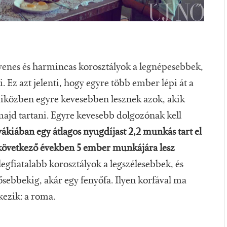
tvenes és harmincas korosztályok a legnépesebbek,
 Ez azt jelenti, hogy egyre több ember lépi át a
iközben egyre kevesebben lesznek azok, akik
 majd tartani. Egyre kevesebb dolgozónak kell
ákiában egy átlagos nyugdíjast 2,2 munkás tart el
 következő években 5 ember munkájára lesz
legfiatalabb korosztályok a legszélesebbek, és
sebbekig, akár egy fenyőfa. Ilyen korfával ma
kezik: a roma.