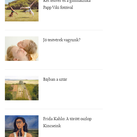
Két testvér és a gimnasztika
Papp Viki fotóival
Jó testvérek vagyunk?
Bájban a sztár
Frida Kahlo: A törött oszlop
Kincseink