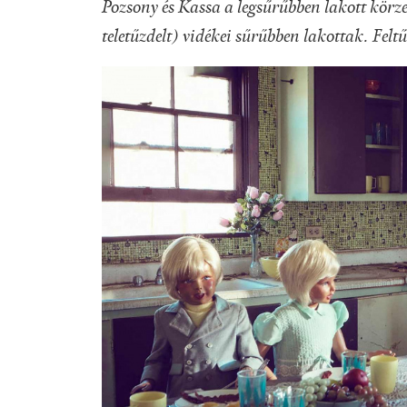
Pozsony és Kassa a legsűrűbben lakott körze
teletűzdelt) vidékei sűrűbben lakottak. Fel