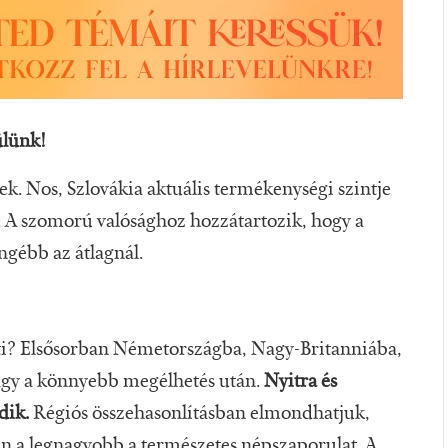
ülünk!
ek. Nos, Szlovákia aktuális termékenységi szintje
. A szomorú valósághoz hozzátartozik, hogy a
engébb az átlagnál.
eti? Elsősorban Németországba, Nagy-Britanniába,
agy a könnyebb megélhetés után.
Nyitra és
dik.
Régiós összehasonlításban elmondhatjuk,
n a legnagyobb a természetes népszaporulat. A