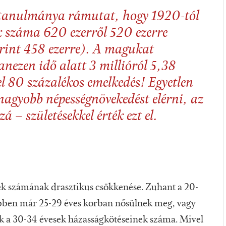
 tanulmánya rámutat, hogy 1920-tól
 száma 620 ezerről 520 ezerre
erint 458 ezerre). A magukat
nezen idő alatt 3 millióról 5,38
el 80 százalékos emelkedés! Egyetlen
nagyobb népességnövekedést elérni, az
 – születésekkel érték ezt el.
ek számának drasztikus csökkenése. Zuhant a 20-
öbben már 25-29 éves korban nősülnek meg, vagy
 a 30-34 évesek házasságkötéseinek száma. Mivel