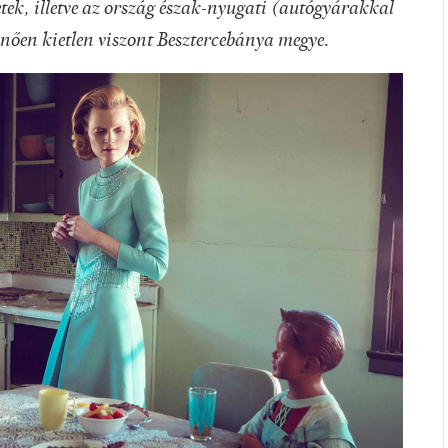
tek, illetve az ország észak-nyugati (autógyárakkal
tűnően kietlen viszont Besztercebánya megye.