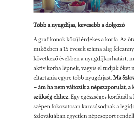
Több a nyugdíjas, kevesebb a dolgozó
A grafikonok közül érdekes a korfa. Az ö
miközben a 15 évesek száma alig feleannyi.
következő években a nyugdíjkorhatárt, m
aktív korba lépnek, vagyis el tudják őket
eltartania egyre több nyugdíjast.
Ma Szlov
– ám ha nem változik a népszaporulat, a
szükség ehhez.
Egy egészséges korfánál a 
szépen fokozatosan karcsúsodnak a legidő
Szlovákiában egyetlen népcsoport rendel