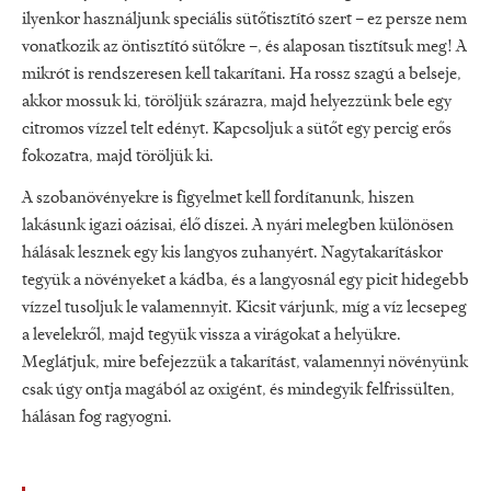
ilyenkor használjunk speciális sütőtisztító szert – ez persze nem
vonatkozik az öntisztító sütőkre –, és alaposan tisztítsuk meg! A
mikrót is rendszeresen kell takarítani. Ha rossz szagú a belseje,
akkor mossuk ki, töröljük szárazra, majd helyezzünk bele egy
citromos vízzel telt edényt. Kapcsoljuk a sütőt egy percig erős
fokozatra, majd töröljük ki.
A szobanövényekre is figyelmet kell fordítanunk, hiszen
lakásunk igazi oázisai, élő díszei. A nyári melegben különösen
hálásak lesznek egy kis langyos zuhanyért. Nagytakarításkor
tegyük a növényeket a kádba, és a langyosnál egy picit hidegebb
vízzel tusoljuk le valamennyit. Kicsit várjunk, míg a víz lecsepeg
a levelekről, majd tegyük vissza a virágokat a helyükre.
Meglátjuk, mire befejezzük a takarítást, valamennyi növényünk
csak úgy ontja magából az oxigént, és mindegyik felfrissülten,
hálásan fog ragyogni.