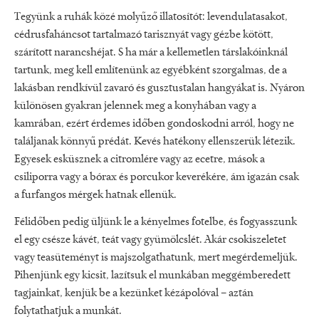
Tegyünk a ruhák közé molyűző illatosítót: levendulatasakot,
cédrusfaháncsot tartalmazó tarisznyát vagy gézbe kötött,
szárított narancshéjat. S ha már a kellemetlen társlakóinknál
tartunk, meg kell említenünk az egyébként szorgalmas, de a
lakásban rendkívül zavaró és gusztustalan hangyákat is. Nyáron
különösen gyakran jelennek meg a konyhában vagy a
kamrában, ezért érdemes időben gondoskodni arról, hogy ne
találjanak könnyű prédát. Kevés hatékony ellenszerük létezik.
Egyesek esküsznek a citromlére vagy az ecetre, mások a
csiliporra vagy a bórax és porcukor keverékére, ám igazán csak
a furfangos mérgek hatnak ellenük.
Félidőben pedig üljünk le a kényelmes fotelbe, és fogyasszunk
el egy csésze kávét, teát vagy gyümölcslét. Akár csokiszeletet
vagy teasüteményt is majszolgathatunk, mert megérdemeljük.
Pihenjünk egy kicsit, lazítsuk el munkában meggémberedett
tagjainkat, kenjük be a kezünket kézápolóval – aztán
folytathatjuk a munkát.