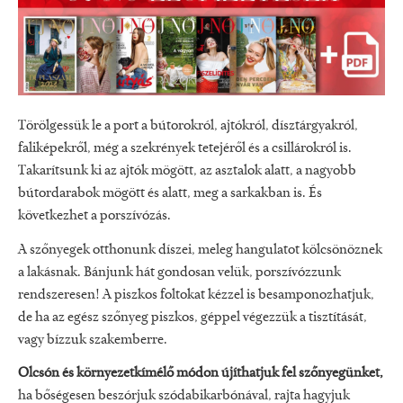
Törölgessük le a port a bútorokról, ajtókról, dísztárgyakról,
faliképekről, még a szekrények tetejéről és a csillárokról is.
Takarítsunk ki az ajtók mögött, az asztalok alatt, a nagyobb
bútordarabok mögött és alatt, meg a sarkakban is. És
következhet a porszívózás.
A szőnyegek otthonunk díszei, meleg hangulatot kölcsönöznek
a lakásnak. Bánjunk hát gondosan velük, porszívózzunk
rendszeresen! A piszkos foltokat kézzel is besamponozhatjuk,
de ha az egész szőnyeg piszkos, géppel végezzük a tisztítását,
vagy bízzuk szakemberre.
Olcsón és környezetkímélő módon újíthatjuk fel szőnyegünket,
ha bőségesen beszórjuk szódabikarbónával, rajta hagyjuk