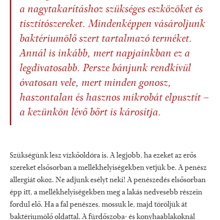
a nagytakarításhoz szükséges eszközöket és
tisztítószereket. Mindenképpen vásároljunk
baktériumölő szert tartalmazó terméket.
Annál is inkább, mert napjainkban ez a
legdivatosabb. Persze bánjunk rendkívül
óvatosan vele, mert minden gonosz,
haszontalan és hasznos mikrobát elpusztít –
a kezünkön lévő bőrt is károsítja.
Szükségünk lesz vízkőoldóra is. A legjobb, ha ezeket az erős
szereket elsősorban a mellékhelyiségekben vetjük be. A penész
allergiát okoz. Ne adjunk esélyt neki! A penészedés elsősorban
épp itt, a mellékhelyiségekben meg a lakás nedvesebb részein
fordul elő. Ha a fal penészes, mossuk le, majd töröljük át
baktériumölő oldattal. A fürdőszoba- és konyhaablakoknál