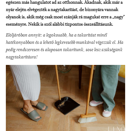
egészen más hangulatot ad az otthonnak. Akadnak, akik már a
nyár elején elvégezték a nagytakarítást, de bizonyára vannak
olyanok is, akik még csak most szánják rá magukat erre a „nagy”
eseményre. Nekik is szól alábbi tízpontos összeállításunk.
Elöljáróban annyit: a legokosabb, ha a takarítást minél
hatékonyabban és a lehető legkevesebb munkával végezzük el. Ha
pedig rendszeresen és alaposan takarítunk, sose lesz szükségünk
nagytakarításra!