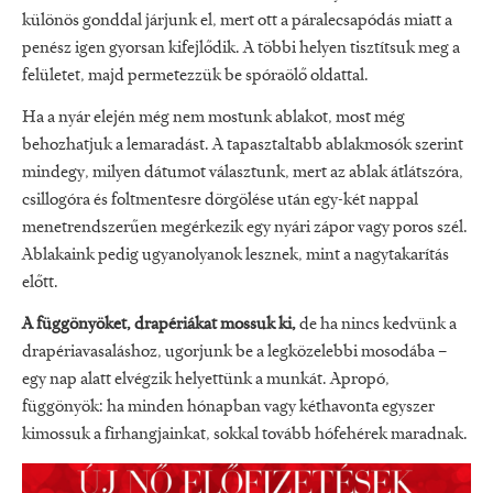
különös gonddal járjunk el, mert ott a páralecsapódás miatt a
penész igen gyorsan kifejlődik. A többi helyen tisztítsuk meg a
felületet, majd permetezzük be spóraölő oldattal.
Ha a nyár elején még nem mostunk ablakot, most még
behozhatjuk a lemaradást. A tapasztaltabb ablakmosók szerint
mindegy, milyen dátumot választunk, mert az ablak átlátszóra,
csillogóra és foltmentesre dörgölése után egy-két nappal
menetrendszerűen megérkezik egy nyári zápor vagy poros szél.
Ablakaink pedig ugyanolyanok lesznek, mint a nagytakarítás
előtt.
A függönyöket, drapériákat mossuk ki,
de ha nincs kedvünk a
drapériavasaláshoz, ugorjunk be a legközelebbi mosodába –
egy nap alatt elvégzik helyettünk a munkát. Apropó,
függönyök: ha minden hónapban vagy kéthavonta egyszer
kimossuk a firhangjainkat, sokkal tovább hófehérek maradnak.