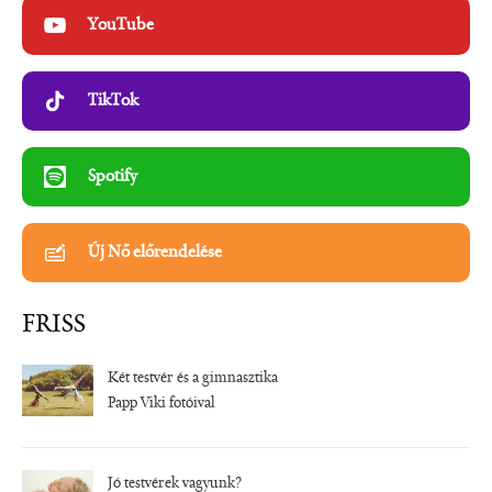
YouTube
TikTok
Spotify
Új Nő előrendelése
FRISS
Két testvér és a gimnasztika
Papp Viki fotóival
Jó testvérek vagyunk?