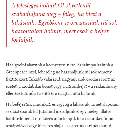
A felesleges holmiktól okvetlenül
szabaduljunk meg – főleg, ha kicsi a
lakásunk. Egyébként se őrizgessünk túl sok
haszontalan holmit, mert csak a helyet
foglalják.
Ha ügyelni akarunk a környezetünkre, és szimpatizálunk a
Greenpeace-szel, lehetőleg ne használjunk túl sok tömény
tisztítószert. Inkább válasszuk nagyanyáink csodaszereit: az
ecetet, a szódabikarbónát vagy a citromhéjat – a reklámhiány
ellenére kitűnő a tisztító és a szagtalanító hatásuk.
Ha befejeztük a munkát, és ragyog a lakásunk, ismét alaposan
szellőztessünk ki! Jutalmul merüljünk el egy meleg, illatos
habfürdőben. Törölközés után kenjük be a testünket finom
testápolóval vagy fűszeres olajjal, az arcunkat ránctalanító