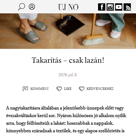
Jump to navigation
Keresés
Kereső
Takarítás – csak lazán!
2026.júl.8.
KOMMENT
LIKE
KEDVENCEKHEZ
A nagytakarításra általában a jelentősebb ünnepek előtt vagy
évszakváltáskor kerül sor. Nyáron különösen jó alkalom nyílik
arra, hogy felfrissítsük a lakást: hosszabbak a nappalok,
könnyebben száradnak a textilek, és egy alapos szellőztetés is