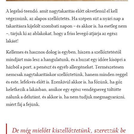
A legelső teendő, amit nagytakarítás előtt okvetlenül el kell
végeznünk, az alapos szellőztetés. Ha szépen süt a nyári nap a
takarításra kijelölt szombati napon – és akkor is, ha esetleg nem
–, tárjuk ki az ablakokat, hogy a friss levegő átjárja az egész
lakást!
Kellemes és hasznos dolog is egyben, hiszen a szellőztetéstől
mindjárt más lesz a hangulatunk, és a huzat egy időre kisöpri a
házból a port, a penészt és egyéb allergéneket. Természetesen
nemcsak nagytakarításkor szellőztetünk, hanem minden reggel
és este, lefekvés előtt is. Ezenkívül akkor is, ha főzünk, ha gőz
keletkezik a lakásban, amikor egy egész vendégsereg töltötte
nálunk a délutánt, és akkor is, ha nem tudjuk megmagyarázni,
miért fáj a fejünk.
De még mielőtt kiszellőztetünk, szerezzük be