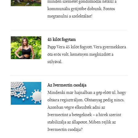
minden szemetet gondolkodás nélkül a
kommunális gyűjtőbe dobunk. Fontos
megtanulni a szelektálást!
45 kilót fogytam
Papp Vera 45 kilót fogyott. Vera gyermekkora
óta erős volt, keményen megküzdött a
súlyával.
Az Ivermectin csodája
Mindenki már hajnalban a gép előtt ül, hogy
oltásra regisztráljon. Oltóanyag pedig nincs.
Azonban végre elkezdték adni az
Ivermectint a betegeknek – a hírek szerint
stabilizálja az állapotot. Miben rejlik az
Ivermectin csodája?