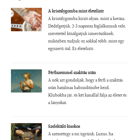
A kristálygomba mint életelixír
A kristálygomba kicsit olyan, mint a kovász.
Dédelgetjük, 2-3 naponta foglalkozunk vele,
szeretettel kínálgatjuk ismerősöknek,
miközben tudjuk: ez sokkal több, mint egy
egyszerű ital. Ez életelixír.
Férfiszemmel szakítás után
A nők azt gondolják, hogy a férfi a szakítás
után hatalmas habzsidőzsibe kezd.
Klubokba jár, és két kanállal falja az életet és
a lányokat.
Szelektáló kisokos
A szemétügy a mi ügyünk. Luxus, ha