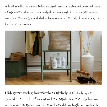
A lazítás ellenére sem feledkezünk meg a hűtőszekrényről meg
a fagyasztóról sem. Kapcsoljuk ki, mossuk ki mosogatószeres,
majd ecetes vagy szódabikarbónás vízzel, töröljük szárazra, és
kapcsoljuk vissza.
Hideg után meleg: következhet a tűzhely.
A tűzhelylapot
egyébként minden főzés után letisztítjuk. A sütőt ugyebár már
nem kényeztetjük ennyire. Mivel ritkábban foglalkozunk vele,