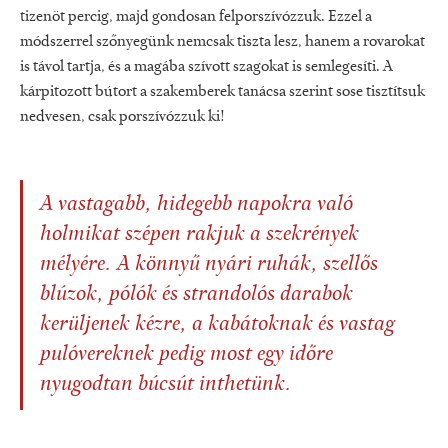
tizenöt percig, majd gondosan felporszívózzuk. Ezzel a
módszerrel szőnyegünk nemcsak tiszta lesz, hanem a rovarokat
is távol tartja, és a magába szívott szagokat is semlegesíti. A
kárpitozott bútort a szakemberek tanácsa szerint sose tisztítsuk
nedvesen, csak porszívózzuk ki!
A vastagabb, hidegebb napokra való
holmikat szépen rakjuk a szekrények
mélyére. A könnyű nyári ruhák, szellős
blúzok, pólók és strandolós darabok
kerüljenek kézre, a kabátoknak és vastag
pulóvereknek pedig most egy időre
nyugodtan búcsút inthetünk.