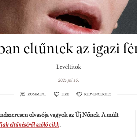
an eltűntek az igazi fé
Levéltitok
2025.júl.16.
KOMMENT
LIKE
KEDVENCEKHEZ
rendszeresen olvasója vagyok az Új Nőnek. A múlt
fiak eltűnéséről szóló cikk
.