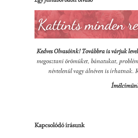
Egy felháborodott olvasó
Kedves Olvasóink! Továbbra is várjuk level
megosztani örömüket, bánatukat, problémá
névtelenül vagy álnéven is írhatnak. 
Ímélcímün
Kapcsolódó írásunk