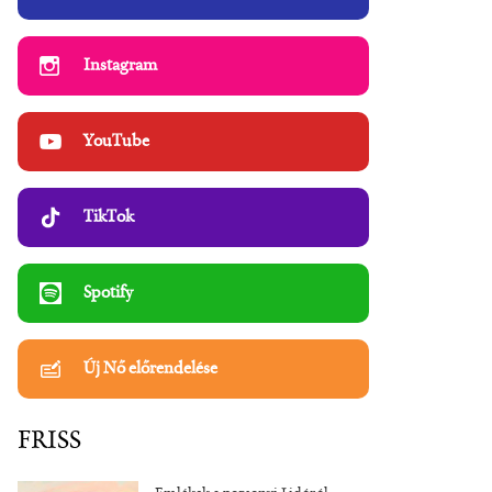
Instagram
YouTube
TikTok
Spotify
Új Nő előrendelése
FRISS