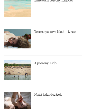
Emlékek a pozsonyi Lidóról
Terézanyu sírva fakad – 1. rész
A pozsonyi Lido
Nyári kalandozások