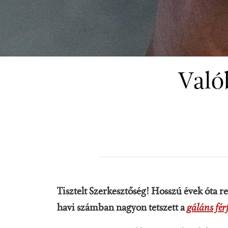
Valób
Tisztelt Szerkesztőség! Hosszú évek óta 
havi számban nagyon tetszett a
gáláns fér