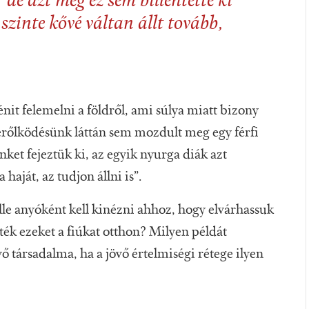
 de azt még ez sem billentette ki
szinte kővé váltan állt tovább,
it felemelni a földről, ami súlya miatt bizony
erőlködésünk láttán sem mozdult meg egy férfi
et fejeztük ki, az egyik nyurga diák azt
haját, az tudjon állni is”.
le anyóként kell kinézni ahhoz, hogy elvárhassuk
lték ezeket a fiúkat otthon? Milyen példát
ő társadalma, ha a jövő értelmiségi rétege ilyen