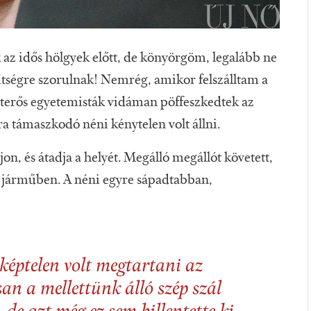
 az idős hölgyek előtt, de könyörgöm, legalább ne
gítségre szorulnak! Nemrég, amikor felszálltam a
életerős egyetemisták vidáman pöffeszkedtek az
a támaszkodó néni kénytelen volt állni.
jon, és átadja a helyét. Megálló megállót követett,
t járműben. A néni egyre sápadtabban,
képtelen volt megtartani az
san a mellettünk álló szép szál