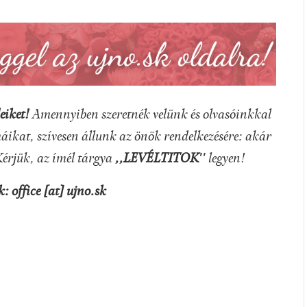
eiket!
Amennyiben szeretnék velünk és olvasóinkkal
ikat, szívesen állunk az önök rendelkezésére: akár
Kérjük, az ímél tárgya
,,LEVÉLTITOK''
legyen!
k:
office
[at]
ujno.sk