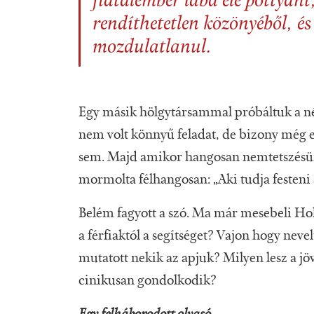
fiatalember lába elé pottyant,
rendíthetetlen közönyéből, és 
mozdulatlanul.
Egy másik hölgytársammal próbáltuk a nén
nem volt könnyű feladat, de bizony még 
sem. Majd amikor hangosan nemtetszésünk
mormolta félhangosan: „Aki tudja festeni a 
Belém fagyott a szó. Ma már mesebeli Hol
a férfiaktól a segítséget? Vajon hogy neve
mutatott nekik az apjuk? Milyen lesz a jöv
cinikusan gondolkodik?