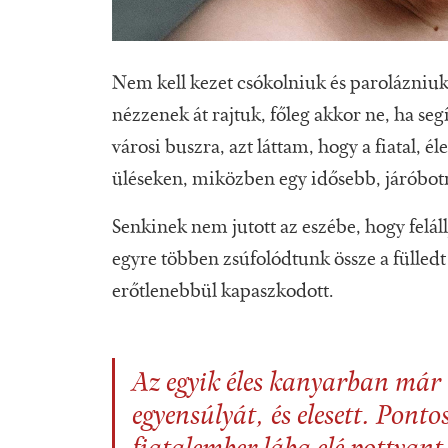
Nem kell kezet csókolniuk és parolázniuk
nézzenek át rajtuk, főleg akkor ne, ha se
városi buszra, azt láttam, hogy a fiatal, 
üléseken, miközben egy idősebb, járóbotr
Senkinek nem jutott az eszébe, hogy feláll
egyre többen zsúfolódtunk össze a fülled
erőtlenebbül kapaszkodott.
Az egyik éles kanyarban már 
egyensúlyát, és elesett. Ponto