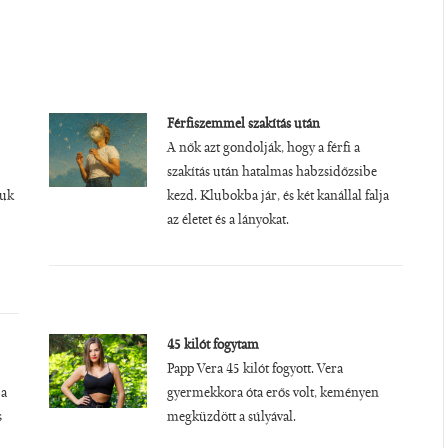
Férfiszemmel szakítás után
A nők azt gondolják, hogy a férfi a
szakítás után hatalmas habzsidőzsibe
juk
kezd. Klubokba jár, és két kanállal falja
az életet és a lányokat.
45 kilót fogytam
Papp Vera 45 kilót fogyott. Vera
 a
gyermekkora óta erős volt, keményen
s
megküzdött a súlyával.