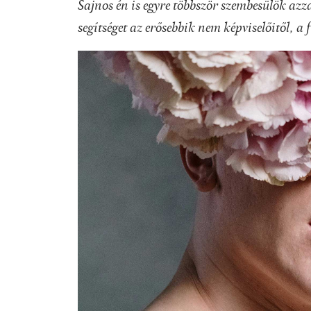
Sajnos én is egyre többször szembesülök az
segítséget az erősebbik nem képviselőitől, a 