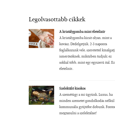
Legolvasottabb cikkek
A kristálygomba mint életelixír
A kristálygomba kicsit olyan, mint a
kovász. Dédelgetjük, 2-3 naponta
foglalkozunk vele, szeretettel kínálgat
ismerősöknek, miközben tudjuk: ez
sokkal több, mint egy egyszerű ital. Ez
életelixír.
Szelektáló kisokos
A szemétügy a mi ügyünk. Luxus, ha
minden szemetet gondolkodás nélkül
kommunális gyűjtőbe dobunk. Fonto
megtanulni a szelektálást!