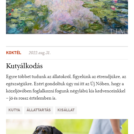
KOKTÉL
2022.aug.31.
Kutyálkodás
Egyre többet tudunk az állatokról, figyelünk az étrendjükre, az
egészségükre. Ezért gondoltuk úgy mi itt az Új Nőben, hogy a
közeljövőben foglalkozni fogunk négylábú kis kedvenceinkkel
– jó és rossz értelemben is.
KUTYA
ÁLLATTARTÁS
KISÁLLAT