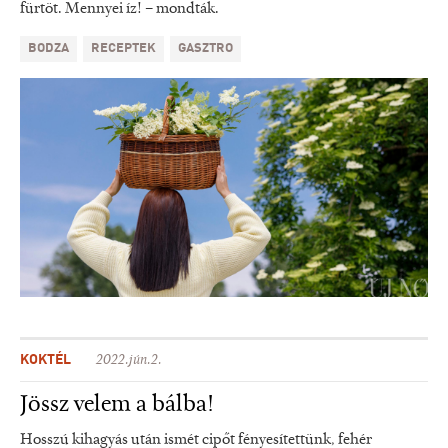
fürtöt. Mennyei íz! – mondták.
BODZA
RECEPTEK
GASZTRO
KOKTÉL
2022.jún.2.
Jössz velem a bálba!
Hosszú kihagyás után ismét cipőt fényesítettünk, fehér