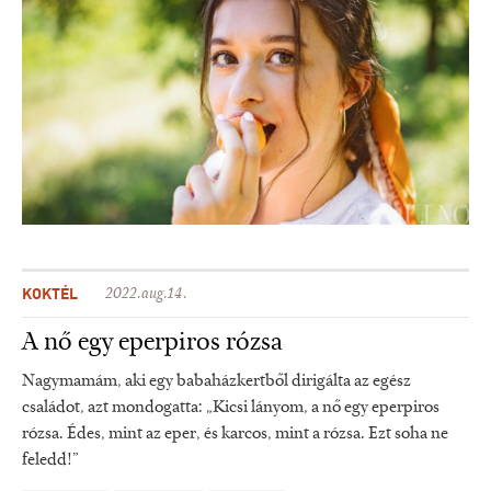
KOKTÉL
2022.aug.14.
A nő egy eperpiros rózsa
Nagymamám, aki egy babaházkertből dirigálta az egész
családot, azt mondogatta: „Kicsi lányom, a nő egy eperpiros
rózsa. Édes, mint az eper, és karcos, mint a rózsa. Ezt soha ne
feledd!”