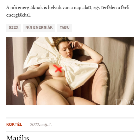
A női energiáknak is helyük van a nap alatt, egy térfélen a férfi
energiákkal.
SZEX
NŐI ENERGIÁK
TABU
KOKTÉL
2022.máj.2.
Majális