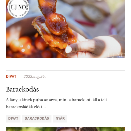
DIVAT
2022.aug.26.
Barackodás
A lány, akinek puha az arca, mint a barack, ott áll a teli
barackosládák előtt...
DIVAT
BARACKODÁS
NYÁR