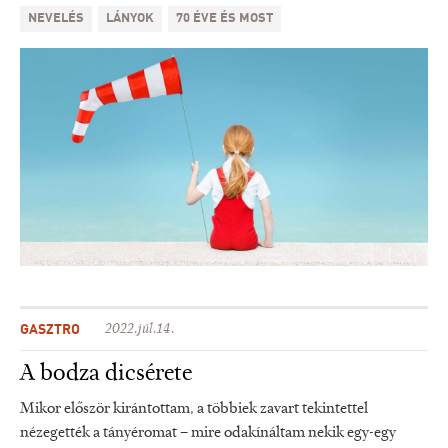
NEVELÉS
LÁNYOK
70 ÉVE ÉS MOST
GASZTRO
2022.júl.14.
A bodza dicsérete
Mikor először kirántottam, a többiek zavart tekintettel
nézegették a tányéromat – mire odakínáltam nekik egy-egy