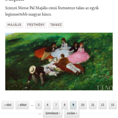
Szinyei Merse Pál Majális című festménye talán az egyik
legismertebb magyar kincs.
MAJÁLIS
FESTMÉNY
TAVASZ
…
« első
‹ előző
5
6
7
8
9
10
11
12
13
…
következő ›
utolsó »