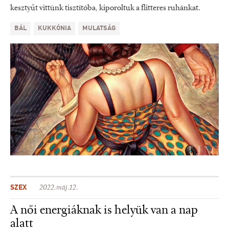
kesztyűt vittünk tisztítóba, kiporoltuk a flitteres ruhánkat.
BÁL
KUKKÓNIA
MULATSÁG
SZEX
2022.máj.12.
A női energiáknak is helyük van a nap
alatt