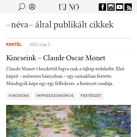
Jump to navigation
Keresés
Kereső
–néva– által publikált cikkek
KOKTÉL
2022.szep.2.
Kincseink – Claude Oscar Monet
Claude Monet-t kezdettől fogva csak a tájkép érdekelte. Első
képeit – műterem hiányában – egy csónakban festette.
Mindegyik képe egy-egy felfedezés, a festészet csodája.
KINCSEINK
IMPRESSZIONIZMUS
FESTÉSZET