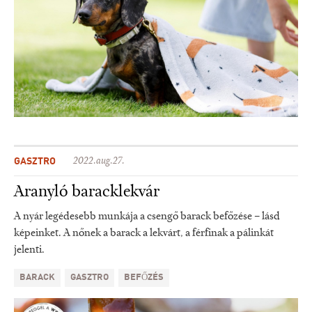
GASZTRO
2022.aug.27.
Aranyló baracklekvár
A nyár legédesebb munkája a csengő barack befőzése – lásd
képeinket. A nőnek a barack a lekvárt, a férfinak a pálinkát
jelenti.
BARACK
GASZTRO
BEFŐZÉS