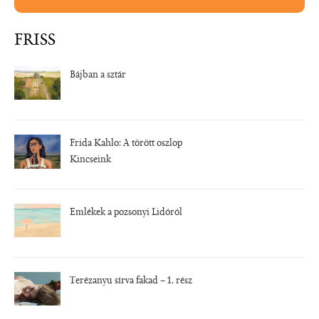
FRISS
Bájban a sztár
Frida Kahlo: A törött oszlop
Kincseink
Emlékek a pozsonyi Lidóról
Terézanyu sírva fakad – 1. rész