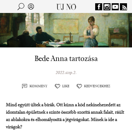
Jump to navigation
Keresés
Kereső
Bede Anna tartozása
2022.szep.2.
KOMMENT
LIKE
KEDVENCEKHEZ
Mind együtt ültek a bírák. Ott künn a köd nekinehezedett az
idomtalan épületnek s szinte összébb szorítá annak falait, ráült
az ablakokra és elhomályosítá a jégvirágokat. Minek is ide a
virágok?