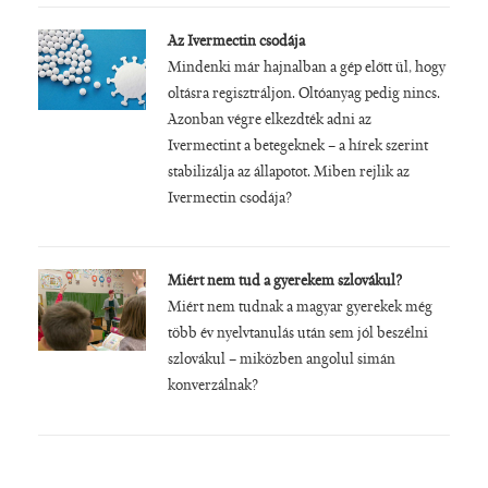
Az Ivermectin csodája
Mindenki már hajnalban a gép előtt ül, hogy
oltásra regisztráljon. Oltóanyag pedig nincs.
Azonban végre elkezdték adni az
Ivermectint a betegeknek – a hírek szerint
stabilizálja az állapotot. Miben rejlik az
Ivermectin csodája?
Miért nem tud a gyerekem szlovákul?
Miért nem tudnak a magyar gyerekek még
több év nyelvtanulás után sem jól beszélni
szlovákul – miközben angolul simán
konverzálnak?