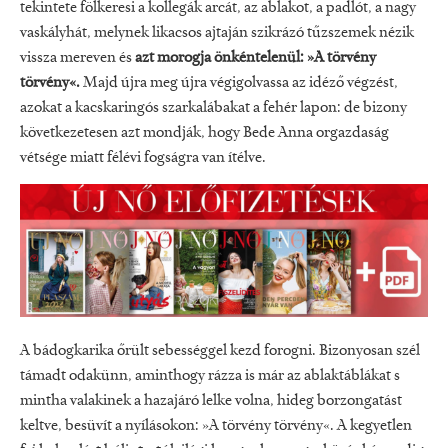
tekintete fölkeresi a kollegák arcát, az ablakot, a padlót, a nagy
vaskályhát, melynek likacsos ajtaján szikrázó tűzszemek nézik
vissza mereven és
azt morogja önkéntelenül: »A törvény
törvény«.
Majd újra meg újra végigolvassa az idéző végzést,
azokat a kacskaringós szarkalábakat a fehér lapon: de bizony
következetesen azt mondják, hogy Bede Anna orgazdaság
vétsége miatt félévi fogságra van ítélve.
A bádogkarika őrült sebességgel kezd forogni. Bizonyosan szél
támadt odakünn, aminthogy rázza is már az ablaktáblákat s
mintha valakinek a hazajáró lelke volna, hideg borzongatást
keltve, besüvít a nyílásokon: »A törvény törvény«. A kegyetlen