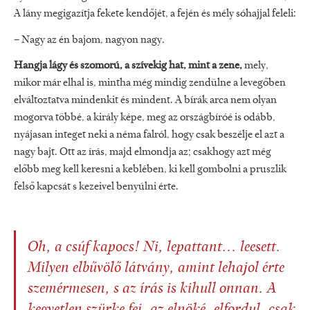
A lány megigazítja fekete kendőjét, a fején és mély sóhajjal feleli:
– Nagy az én bajom, nagyon nagy.
Hangja lágy és szomorú, a szívekig hat, mint a zene,
mely,
mikor már elhal is, mintha még mindig zendülne a levegőben
elváltoztatva mindenkit és mindent. A bírák arca nem olyan
mogorva többé, a király képe, meg az országbíróé is odább,
nyájasan integet neki a néma falról, hogy csak beszélje el azt a
nagy bajt. Ott az írás, majd elmondja az; csakhogy azt még
előbb meg kell keresni a keblében, ki kell gombolni a pruszlik
felső kapcsát s kezeivel benyúlni érte.
Oh, a csúf kapocs! Ni, lepattant... leesett.
Milyen elbűvölő látvány, amint lehajol érte
szemérmesen, s az írás is kihull onnan. A