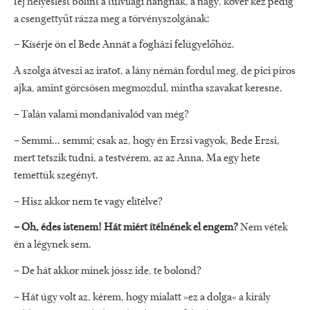
fej helyeslést bólint a túlvilági hangnak, a nagy, kövér kéz pedig
a csengettyűt rázza meg a törvényszolgának:
– Kísérje ön el Bede Annát a fogházi felügyelőhöz.
A szolga átveszi az iratot, a lány némán fordul meg, de pici piros
ajka, amint görcsösen megmozdul, mintha szavakat keresne.
– Talán valami mondanivalód van még?
– Semmi... semmi; csak az, hogy én Erzsi vagyok, Bede Erzsi,
mert tetszik tudni, a testvérem, az az Anna. Ma egy hete
temettük szegényt.
– Hisz akkor nem te vagy elítélve?
– Oh, édes istenem! Hát miért ítélnének el engem?
Nem vétek
én a légynek sem.
– De hát akkor minek jössz ide, te bolond?
– Hát úgy volt az, kérem, hogy mialatt »ez a dolga« a király