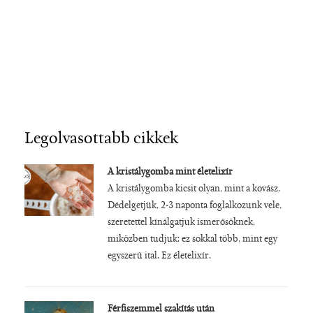
Legolvasottabb cikkek
A kristálygomba mint életelixír
A kristálygomba kicsit olyan, mint a kovász.
Dédelgetjük, 2-3 naponta foglalkozunk vele,
szeretettel kínálgatjuk ismerősöknek,
miközben tudjuk: ez sokkal több, mint egy
egyszerű ital. Ez életelixír.
Férfiszemmel szakítás után