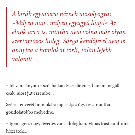
A bírák egymásra néznek mosolyogva:
»Milyen naiv, milyen együgyű lány!« Az
elnök arca is, mintha nem volna már olyan
szertartásos hideg. Sárga kendőjével nem is
annyira a homlokát törli, talán lejebb
valamit...
– Jól van, lányom – szól halkan és szelíden –, hanem megállj
csak, most jut eszembe...
Széles tenyerét homlokára tapasztja s úgy tesz, mintha
gondolatokba mélyedne.
– Igen, igen, nagy tévedés van a dologban. Hibás írást küldtünk
hozzátok...