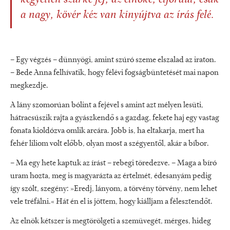
kegyetlen szürke fej, az elnöké, elfordul, csak
a nagy, kövér kéz van kinyújtva az írás felé.
– Egy végzés – dünnyögi, amint szúró szeme elszalad az iraton.
– Bede Anna felhívatik, hogy félévi fogságbüntetését mai napon
megkezdje.
A lány szomorúan bólint a fejével s amint azt mélyen lesüti,
hátracsúszik rajta a gyászkendő s a gazdag, fekete haj egy vastag
fonata kioldózva omlik arcára. Jobb is, ha eltakarja, mert ha
fehér liliom volt előbb, olyan most a szégyentől, akár a bíbor.
– Ma egy hete kaptuk az írást – rebegi töredezve. – Maga a bíró
uram hozta, meg is magyarázta az értelmét, édesanyám pedig
így szólt, szegény: »Eredj, lányom, a törvény törvény, nem lehet
vele tréfálni.« Hát én el is jöttem, hogy kiálljam a félesztendőt.
Az elnök kétszer is megtörölgeti a szemüvegét, mérges, hideg