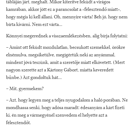
tábláján járt, meghalt. Mikor kiterítve feküdt a virágos
kamrában, akkor jött ez a parancsolat a »félesztendő miatt«,
hogy mégis ki kell állani. Oh, mennyire várta! Beh jó, hogy nem
bírta kivárni. Nem ezt várta...
Könnyei megerednek a visszaemlékezésben, alig bírja folytatni:
– Amint ott feküdt mozdulatlan, becsukott szemekkel, örökre
elnémulva, megsiketülve, megígértük neki az anyámmal,
mindent jóvá teszünk, amit a szeretője miatt elkövetett. (Mert
nagyon szerette azt a Kártony Gábort, miatta keveredett
bűnbe.) Azt gondoltuk hát...
– Mit, gyermekem?
– Azt, hogy legyen meg a teljes nyugodalom a haló porában. Ne
mondhassa senki, hogy adósa maradt: édesanyám a kárt fizeti
ki, én meg a vármegyénél szenvedem el helyette azt a
félesztendőt.