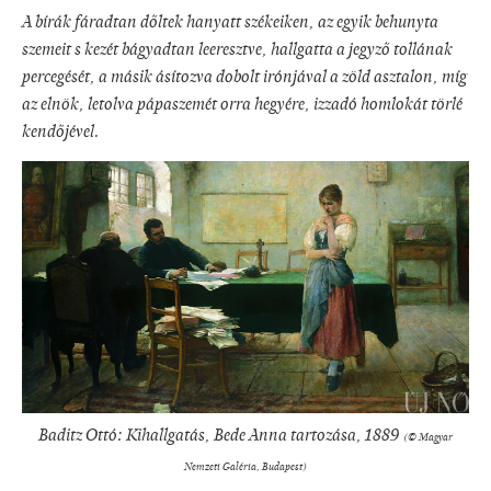
A bírák fáradtan dőltek hanyatt székeiken, az egyik behunyta
szemeit s kezét bágyadtan leeresztve, hallgatta a jegyző tollának
percegését, a másik ásítozva dobolt irónjával a zöld asztalon, míg
az elnök, letolva pápaszemét orra hegyére, izzadó homlokát törlé
kendőjével.
Baditz Ottó: Kihallgatás, Bede Anna tartozása, 1889
(© Magyar
Nemzeti Galéria, Budapest)