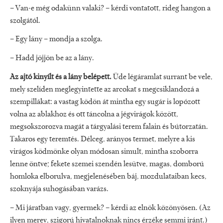
– Van-e még odakünn valaki? – kérdi vontatott, rideg hangon a
szolgától.
– Egy lány – mondja a szolga.
– Hadd jöjjön be az a lány.
Az ajtó kinyílt és a lány belépett.
Üde légáramlat surrant be vele,
mely szelíden meglegyintette az arcokat s megcsiklandozá a
szempillákat: a vastag ködön át mintha egy sugár is lopózott
volna az ablakhoz és ott táncolna a jégvirágok között,
megsokszorozva magát a tárgyalási terem falain és bútorzatán.
Takaros egy teremtés. Délceg, arányos termet, melyre a kis
virágos ködmönke olyan módosan simult, mintha szoborra
lenne öntve; fekete szemei szendén lesütve, magas, domború
homloka elborulva, megjelenésében báj, mozdulataiban kecs,
szoknyája suhogásában varázs.
– Mi járatban vagy, gyermek? – kérdi az elnök közönyösen. (Az
ilyen merev, szigorú hivatalnoknak nincs érzéke semmi iránt.)