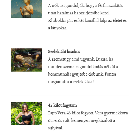
A nők azt gondolják, hogy a férfi a szakítás
után hatalmas habzsidőzsibe kezd.
Klubokba jár, és két kanállal falja az életet és
a lányokat.
Szelektáló kisokos
A szemétügy a mi ügyünk. Luxus, ha
minden szemetet gondolkodás nélkül a
kommunális gyűjtőbe dobunk. Fontos
megtanulni a szelektálást!
45 kilót fogytam
Papp Vera 45 kilót fogyott. Vera gyermekkora
óta erős volt, keményen megküzdött a
súlyával.