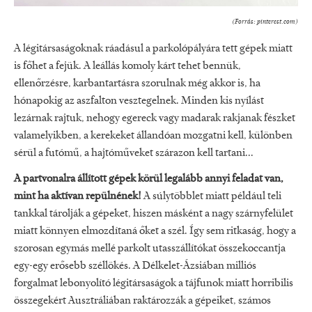
(Forrás: pinterest.com)
A légitársaságoknak ráadásul a parkolópályára tett gépek miatt
is főhet a fejük. A leállás komoly kárt tehet bennük,
ellenőrzésre, karbantartásra szorulnak még akkor is, ha
hónapokig az aszfalton vesztegelnek. Minden kis nyílást
lezárnak rajtuk, nehogy egereck vagy madarak rakjanak fészket
valamelyikben, a kerekeket állandóan mozgatni kell, különben
sérül a futómű, a hajtóműveket szárazon kell tartani...
A partvonalra állított gépek körül legalább annyi feladat van,
mint ha aktívan repülnének!
A súlytöbblet miatt például teli
tankkal tárolják a gépeket, hiszen másként a nagy szárnyfelület
miatt könnyen elmozdítaná őket a szél. Így sem ritkaság, hogy a
szorosan egymás mellé parkolt utasszállítókat összekoccantja
egy-egy erősebb széllökés. A Délkelet-Ázsiában milliós
forgalmat lebonyolító légitársaságok a tájfunok miatt horribilis
összegekért Ausztráliában raktározzák a gépeiket, számos