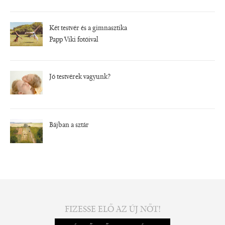
Két testvér és a gimnasztika
Papp Viki fotóival
Jó testvérek vagyunk?
Bájban a sztár
FIZESSE ELŐ AZ ÚJ NŐT!