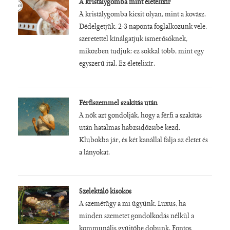
A kristálygomba mint életelixír
A kristálygomba kicsit olyan, mint a kovász.
Dédelgetjük, 2-3 naponta foglalkozunk vele,
szeretettel kínálgatjuk ismerősöknek,
miközben tudjuk: ez sokkal több, mint egy
egyszerű ital. Ez életelixír.
Férfiszemmel szakítás után
A nők azt gondolják, hogy a férfi a szakítás
után hatalmas habzsidőzsibe kezd.
Klubokba jár, és két kanállal falja az életet és
a lányokat.
Szelektáló kisokos
A szemétügy a mi ügyünk. Luxus, ha
minden szemetet gondolkodás nélkül a
kommunális gyűjtőbe dobunk. Fontos