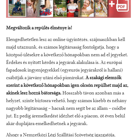
Megváltozik a repülés élménye is!
Elengedhetetlen lesz az online ügyintézés, szájmaszkban kell
majd utaznunk, és számos légitársaság fontolgatja, hogy a
középső ülésekre a következő hónapokban nem ad el jegyeket.
Érdekes és nyitott kérdés a jegyárak alakulása is. Az európai
fapadosok ingyenjegyekkel (egyeurós jegyárakról is hallani)
csábítják a járvány utáni első pionírokat.
A szakági elemzők
szerint a következő hónapokban igen olcsón repülhet majd az,
akinek lesz hozzá bátorsága.
Hosszabb távon azonban más a
helyzet, szinte biztosra vehető, hogy számos kisebb és néhány
nagyobb légitársaság – hacsak nem segít be az állam – csődbe
jut. Ez pedig áremelkedést idézhet elő a piacon, öt éven belül
akár duplájára emelkedhetnek a jegyárak.
Ahogy a Nemzetközi Légi Szállítási Szövetség igazgatója,