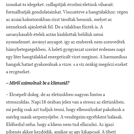
izmokat és idegeket, csillapítják érzelmi életünk viharait,
formálhatják gondolatainkat. Visszatérve a hangtálakhoz: régen
az ázsiai kolostorokban rizst tároltak bennük, melyet az
isteneknek ajánlottak fel. De a tálakban főztek is. A
savanykásabb ételek aztán kioldottak belőlük némi
nyomelemet, ásványi anyagot, így az emberek nem szenvedtek
hiánybetegségekben. A keleti gyógyászat szerint érdemes napi
egy liter hangtálakkal energetizált vizet meginni. A harmonikus
hangok hatást gyakorolnak a vízre, s a víz órákig megőrzi ezeket
a rezgéseket.
– Miről számolnak be a klienseid?
– Elcsépelt dolog, de az életünkben nagyon fontos a
stresszoldás. Napi 16 órában jelen van a stressz az életünkben,
mi pedig csak azt tudjuk tenni, hogy ellensúlyokat pakolunk a
mérleg másik serpenyőjébe. A vendégeim egyébként hálásak.
Előfordul néha, hogy a kliens nem tud ellazulni. Az igazi
pihenés akkor kezdődik, amikor az agy kikapcsol. A tibeti