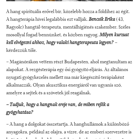
A hang spirituális erővel bír, közelebb hozza a földihez az égit.
A hangterápia hívei legalábbis ezt vallják.
Bencsik Erika
(43,
Ragyolc) hangtál-terapeuta, mentálhigiénés szakember. Széles
mosollyal fogad bennünket, és közben ragyog.
Milyen kurzust
kell elvégezni ahhoz, hogy valaki hangterapeuta legyen?
–
kérdezzük tőle.
– Magánórákon vettem részt Budapesten, ahol megtanultam az
alapokat. A rezgésterápia egy ősi gyógyító eljárás. Az általános
nyugati gyógykezelés mellett ma már kiegészítő terápiaként
alkalmazzák. Olyan akusztikus energiáról van ugyanis szó,
amelyre a sejtek és a szövetek jól reagálnak.
– Tudjuk, hogy a hangnak ereje van, de miben rejlik a
gyógyhatása?
– A hang a dolgokat összetartja. A hanghullámok a különböző
anyagokra, például az olajra, a vízre, de az emberi szervezetre is