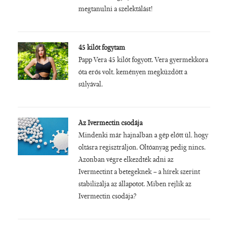
megtanulni a szelektálást!
45 kilót fogytam
Papp Vera 45 kilót fogyott. Vera gyermekkora
óta erős volt, keményen megküzdött a
súlyával.
Az Ivermectin csodája
Mindenki már hajnalban a gép előtt ül, hogy
oltásra regisztráljon. Oltóanyag pedig nincs.
Azonban végre elkezdték adni az
Ivermectint a betegeknek – a hírek szerint
stabilizálja az állapotot. Miben rejlik az
Ivermectin csodája?