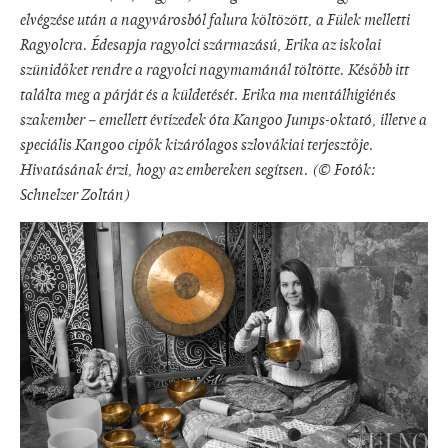
elvégzése után a nagyvárosból falura költözött, a Fülek melletti
Ragyolcra. Édesapja ragyolci származású, Erika az iskolai
szünidőket rendre a ragyolci nagymamánál töltötte. Később itt
találta meg a párját és a küldetését. Erika ma mentálhigiénés
szakember – emellett évtizedek óta Kangoo Jumps-oktató, illetve a
speciális Kangoo cipők kizárólagos szlovákiai terjesztője.
Hivatásának érzi, hogy az embereken segítsen. (© Fotók:
Schnelzer Zoltán)