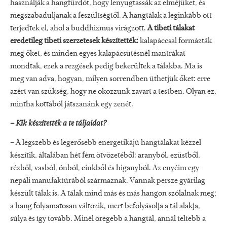
használják a hangfürdőt, hogy lenyugtassák az elméjüket, és
megszabaduljanak a feszültségtől. A hangtálak a leginkább ott
terjedtek el, ahol a buddhizmus virágzott.
A tibeti tálakat
eredetileg tibeti szerzetesek készítették:
kalapáccsal formázták
meg őket, és minden egyes kalapácsütésnél mantrákat
mondtak, ezek a rezgések pedig bekerültek a tálakba. Ma is
meg van adva, hogyan, milyen sorrendben üthetjük őket: erre
azért van szükség, hogy ne okozzunk zavart a testben. Olyan ez,
mintha kottából játszanánk egy zenét.
– Kik készítették a te táljaidat?
– A legszebb és legerősebb energetikájú hangtálakat kézzel
készítik, általában hét fém ötvözetéből: aranyból, ezüstből,
rézből, vasból, ónból, cinkből és higanyból. Az enyéim egy
nepáli manufaktúrából származnak. Vannak persze gyárilag
készült tálak is. A tálak mind más és más hangon szólalnak meg;
a hang folyamatosan változik, mert befolyásolja a tál alakja,
súlya és így tovább. Minél öregebb a hangtál, annál teltebb a