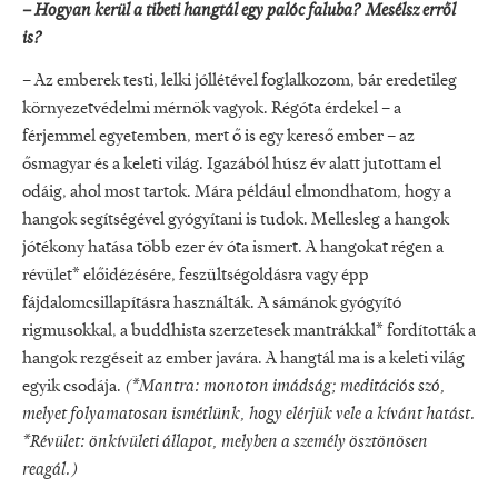
– Hogyan kerül a tibeti hangtál egy palóc faluba? Mesélsz erről
is?
– Az emberek testi, lelki jóllétével foglalkozom, bár eredetileg
környezetvédelmi mérnök vagyok. Régóta érdekel – a
férjemmel egyetemben, mert ő is egy kereső ember – az
ősmagyar és a keleti világ. Igazából húsz év alatt jutottam el
odáig, ahol most tartok. Mára például elmondhatom, hogy a
hangok segítségével gyógyítani is tudok. Mellesleg a hangok
jótékony hatása több ezer év óta ismert. A hangokat régen a
révület* előidézésére, feszültségoldásra vagy épp
fájdalomcsillapításra használták. A sámánok gyógyító
rigmusokkal, a buddhista szerzetesek mantrákkal* fordították a
hangok rezgéseit az ember javára. A hangtál ma is a keleti világ
egyik csodája.
(*Mantra: monoton imádság; meditációs szó,
melyet folyamatosan ismétlünk, hogy elérjük vele a kívánt hatást.
*Révület: önkívületi állapot, melyben a személy ösztönösen
reagál.)