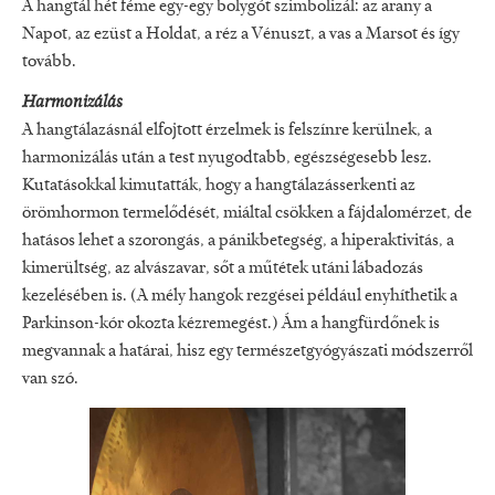
A hangtál hét féme egy-egy bolygót szimbolizál: az arany a
Napot, az ezüst a Holdat, a réz a Vénuszt, a vas a Marsot és így
tovább.
Harmonizálás
A hangtálazásnál elfojtott érzelmek is felszínre kerülnek, a
harmonizálás után a test nyugodtabb, egészségesebb lesz.
Kutatásokkal kimutatták, hogy a hangtálazásserkenti az
örömhormon termelődését, miáltal csökken a fájdalomérzet, de
hatásos lehet a szorongás, a pánikbetegség, a hiperaktivitás, a
kimerültség, az alvászavar, sőt a műtétek utáni lábadozás
kezelésében is. (A mély hangok rezgései például enyhíthetik a
Parkinson-kór okozta kézremegést.) Ám a hangfürdőnek is
megvannak a határai, hisz egy természetgyógyászati módszerről
van szó.