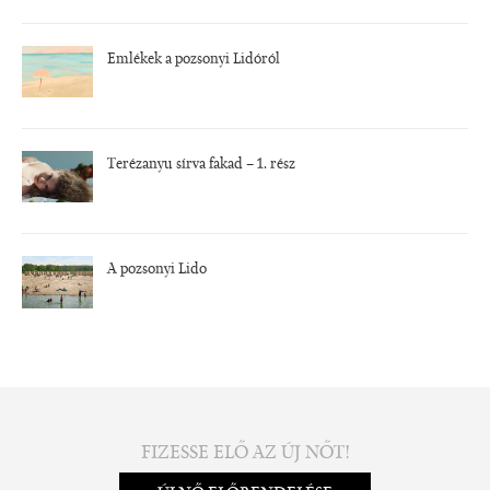
Emlékek a pozsonyi Lidóról
Terézanyu sírva fakad – 1. rész
A pozsonyi Lido
FIZESSE ELŐ AZ ÚJ NŐT!