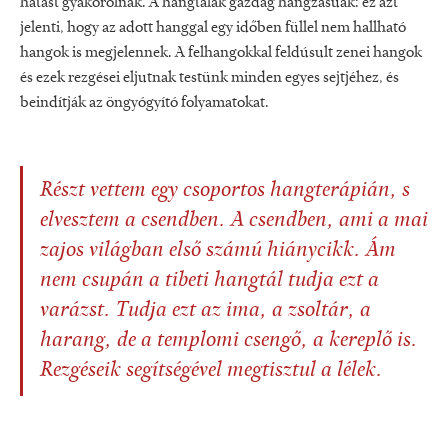
hatást gyakorolnak. A hangtálak gazdag hangzásúak: ez azt
jelenti, hogy az adott hanggal egy időben füllel nem hallható
hangok is megjelennek. A felhangokkal feldúsult zenei hangok
és ezek rezgései eljutnak testünk minden egyes sejtjéhez, és
beindítják az öngyógyító folyamatokat.
Részt vettem egy csoportos hangterápián, s
elvesztem a csendben. A csendben, ami a mai
zajos világban első számú hiánycikk. Ám
nem csupán a tibeti hangtál tudja ezt a
varázst. Tudja ezt az ima, a zsoltár, a
harang, de a templomi csengő, a kereplő is.
Rezgéseik segítségével megtisztul a lélek.