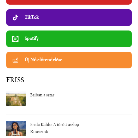
TikTok
Spotify
Új Nő előrendelése
FRISS
Bájban a sztár
Frida Kahlo: A törött oszlop
Kincseink