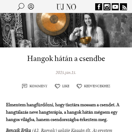
Jump to navigation
Keresés
Kereső
Hangok hátán a csendbe
2025.jún.15.
KOMMENT
LIKE
KEDVENCEKHEZ
Elmentem hangfürdőzni, hogy tisztára mossam a csendet. A
hangtálazás neve hangterápia, a hangok hátán mégsem egy
hangos világba, hanem csendországba érkeztem meg.
Bencsik Erika
(43, Ragyolc) sokáig Kassán élt. Az egyetem