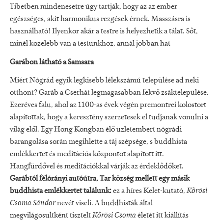
Tibetben mindenesetre úgy tartják, hogy az az ember
egészséges, akit harmonikus rezgések érnek. Masszásra is
használható! Ilyenkor akár a testre is helyezhetik a tálat. Sőt,
minél közelebb van a testünkhöz, annál jobban hat
Garábon látható a Samsara
Miért Nógrád egyik legkisebb lélekszámú települése ad neki
otthont? Garáb a Cserhát legmagasabban fekvő zsáktelepülése.
Ezeréves falu, ahol az 1100-as évek végén premontrei kolostort
alapítottak, hogy a keresztény szerzetesek el tudjanak vonulni a
világ elől. Egy Hong Kongban élő üzletembert nógrádi
barangolása során megihlette a táj szépsége, s buddhista
emlékkertet és meditációs központot alapított itt.
Hangfürdővel és meditációkkal várják az érdeklődőket.
Garábtól félórányi autóútra, Tar község mellett egy másik
buddhista emlékkertet találunk:
ez a híres Kelet-kutató,
Kőrösi
Csoma Sándor
nevét viseli. A buddhisták által
megvilágosultként tisztelt
Kőrösi Csoma
életét itt kiállítás