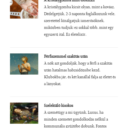
A kristálygomba mint életelixír
A kristálygomba kicsit olyan, mint a kovász.
Dédelgetjük, 2-3 naponta foglalkozunk vele,
szeretettel kínálgatjuk ismerősöknek,
miközben tudjuk: ez sokkal több, mint egy
egyszerű ital. Ez életelixír.
Férfiszemmel szakítás után
A nők azt gondolják, hogy a férfi a szakítás
után hatalmas habzsidőzsibe kezd.
Klubokba jár, és két kanállal falja az életet és
a lányokat.
Szelektáló kisokos
A szemétügy a mi ügyünk. Luxus, ha
minden szemetet gondolkodás nélkül a
kommunális gyűjtőbe dobunk. Fontos