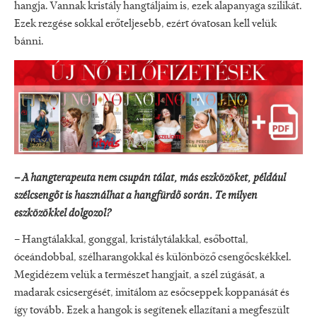
hangja. Vannak kristály hangtáljaim is, ezek alapanyaga szilikát.
Ezek rezgése sokkal erőteljesebb, ezért óvatosan kell velük
bánni.
– A hangterapeuta nem csupán tálat, más eszközöket, például
szélcsengőt is használhat a hangfürdő során. Te milyen
eszközökkel dolgozol?
– Hangtálakkal, gonggal, kristálytálakkal, esőbottal,
óceándobbal, szélharangokkal és különböző csengőcskékkel.
Megidézem velük a természet hangjait, a szél zúgását, a
madarak csicsergését, imitálom az esőcseppek koppanását és
így tovább. Ezek a hangok is segítenek ellazítani a megfeszült