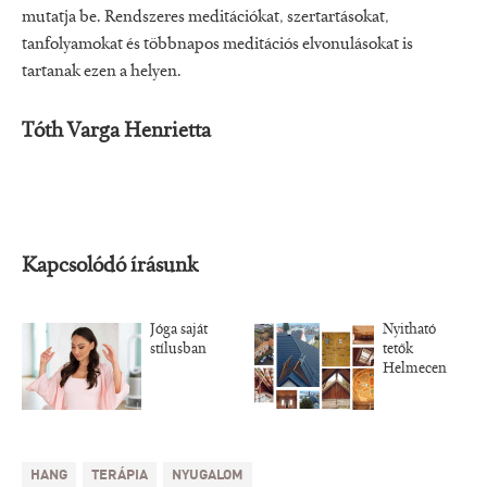
mutatja be. Rendszeres meditációkat, szertartásokat,
tanfolyamokat és többnapos meditációs elvonulásokat is
tartanak ezen a helyen.
Tóth Varga Henrietta
Kapcsolódó írásunk
Jóga saját
Nyitható
stílusban
tetők
Helmecen
HANG
TERÁPIA
NYUGALOM