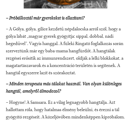
– Próbálkoztál már gyerekeket is ellazítani?
– A Gólya, gólya, gilice kezdetű népdalocska arról szól, hogy a
gólya lábát „magyar gyerek gyógyítja: síppal, dobbal, nádi
hegedűvel”. Vagyis hanggal. A füleki Ringató foglalkozás során
szerveztünk már egy baba-mama hangfürdőt. A hangtálak
rezgései erősítik az immunrendszert, oldják a lelki blokkokat, a
magatartászavarok és a koncentráció területén is segítenek. A
hangtál egyszerre lazít és szórakoztat.
– Minden terapeuta más tálakat használ. Van olyan különleges
hangtál, amelyről álmodozol?
– Hogyne! A Samsara. Ez a világ legnagyobb hangtálja. Azt
hallottam róla, hogy hatalmas élmény beleülni, és érezni a tál
gyógyító rezgéseit. A közeljövőben mindenképpen kipróbálom.