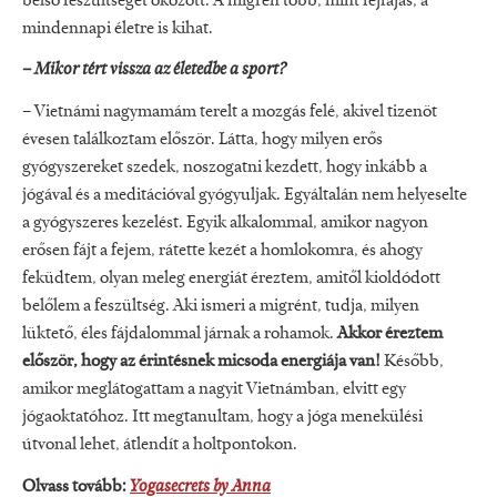
belső feszültséget okozott. A migrén több, mint fejfájás, a
mindennapi életre is kihat.
– Mikor tért vissza az életedbe a sport?
– Vietnámi nagymamám terelt a mozgás felé, akivel tizenöt
évesen találkoztam először. Látta, hogy milyen erős
gyógyszereket szedek, noszogatni kezdett, hogy inkább a
jógával és a meditációval gyógyuljak. Egyáltalán nem helyeselte
a gyógyszeres kezelést. Egyik alkalommal, amikor nagyon
erősen fájt a fejem, rátette kezét a homlokomra, és ahogy
feküdtem, olyan meleg energiát éreztem, amitől kioldódott
belőlem a feszültség. Aki ismeri a migrént, tudja, milyen
lüktető, éles fájdalommal járnak a rohamok.
Akkor éreztem
először, hogy az érintésnek micsoda energiája van!
Később,
amikor meglátogattam a nagyit Vietnámban, elvitt egy
jógaoktatóhoz. Itt megtanultam, hogy a jóga menekülési
útvonal lehet, átlendít a holtpontokon.
Olvass tovább:
Yogasecrets by Anna