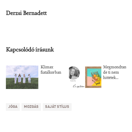
Derzsi Bernadett
Kapcsolódó írásunk
Klimax
Megmondtam,
fiatalkorban
de ti nem
hittétek...
JÓGA
MOZGÁS
SAJÁT STÍLUS