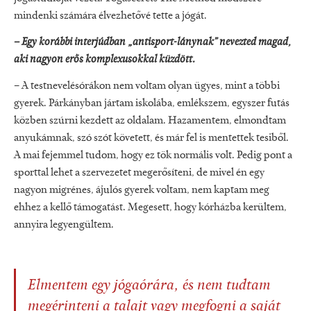
mindenki számára élvezhetővé tette a jógát.
– Egy korábbi interjúdban „antisport-lánynak” nevezted magad,
aki nagyon erős komplexusokkal küzdött.
– A testnevelésórákon nem voltam olyan ügyes, mint a többi
gyerek. Párkányban jártam iskolába, emlékszem, egyszer futás
közben szúrni kezdett az oldalam. Hazamentem, elmondtam
anyukámnak, szó szót követett, és már fel is mentettek tesiből.
A mai fejemmel tudom, hogy ez tök normális volt. Pedig pont a
sporttal lehet a szervezetet megerősíteni, de mivel én egy
nagyon migrénes, ájulós gyerek voltam, nem kaptam meg
ehhez a kellő támogatást. Megesett, hogy kórházba kerültem,
annyira legyengültem.
Elmentem egy jógaórára, és nem tudtam
megérinteni a talajt vagy megfogni a saját