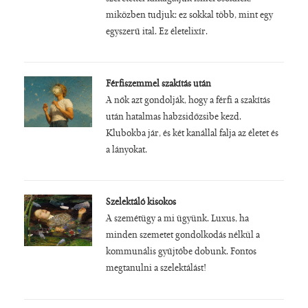
miközben tudjuk: ez sokkal több, mint egy
egyszerű ital. Ez életelixír.
Férfiszemmel szakítás után
A nők azt gondolják, hogy a férfi a szakítás
után hatalmas habzsidőzsibe kezd.
Klubokba jár, és két kanállal falja az életet és
a lányokat.
Szelektáló kisokos
A szemétügy a mi ügyünk. Luxus, ha
minden szemetet gondolkodás nélkül a
kommunális gyűjtőbe dobunk. Fontos
megtanulni a szelektálást!