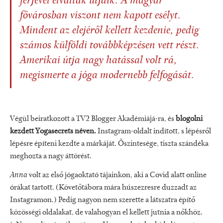
férjével elváltak útjaik. A magyar
fővárosban viszont nem kapott esélyt.
Mindent az elejéről kellett kezdenie, pedig
számos külföldi továbbképzésen vett részt.
Amerikai útja nagy hatással volt rá,
megismerte a jóga modernebb felfogását.
Végül beiratkozott a TV2 Blogger Akadémiájá-ra, és
blogolni
kezdett Yogasecrets néven.
Instagram-oldalt indított, s lépésről
lépésre építeni kezdte a márkáját. Őszintesége, tiszta szándéka
meghozta a nagy áttörést.
Anna
volt az első jógaoktató tájainkon, aki a Covid alatt online
órákat tartott. (Követőtábora mára húszezresre duzzadt az
Instagramon.) Pedig nagyon nem szerette a látszatra építő
közösségi oldalakat, de valahogyan el kellett jutnia a nőkhöz.