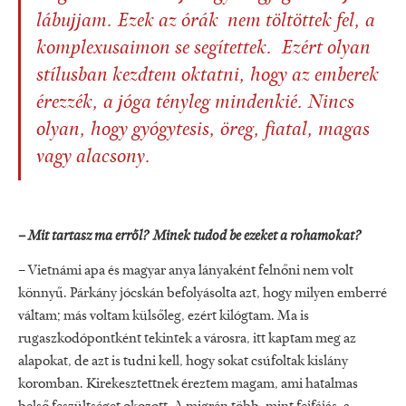
lábujjam. Ezek az órák nem töltöttek fel, a
komplexusaimon se segítettek. Ezért olyan
stílusban kezdtem oktatni, hogy az emberek
érezzék, a jóga tényleg mindenkié. Nincs
olyan, hogy gyógytesis, öreg, fiatal, magas
vagy alacsony.
– Mit tartasz ma erről? Minek tudod be ezeket a rohamokat?
– Vietnámi apa és magyar anya lányaként felnőni nem volt
könnyű. Párkány jócskán befolyásolta azt, hogy milyen emberré
váltam; más voltam külsőleg, ezért kilógtam. Ma is
rugaszkodópontként tekintek a városra, itt kaptam meg az
alapokat, de azt is tudni kell, hogy sokat csúfoltak kislány
koromban. Kirekesztettnek éreztem magam, ami hatalmas