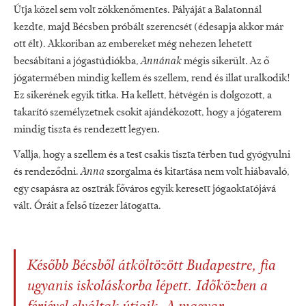
Útja közel sem volt zökkenőmentes. Pályáját a Balatonnál
kezdte, majd Bécsben próbált szerencsét (édesapja akkor már
ott élt). Akkoriban az embereket még nehezen lehetett
becsábítani a jógastúdiókba,
Annának
mégis sikerült. Az ő
jógatermében mindig kellem és szellem, rend és illat uralkodik!
Ez sikerének egyik titka. Ha kellett, hétvégén is dolgozott, a
takarító személyzetnek csokit ajándékozott, hogy a jógaterem
mindig tiszta és rendezett legyen.
Vallja, hogy a szellem és a test csakis tiszta térben tud gyógyulni
és rendeződni.
Anna
szorgalma és kitartása nem volt hiábavaló,
egy csapásra az osztrák főváros egyik keresett jógaoktatójává
vált. Óráit a felső tízezer látogatta.
Később Bécsből átköltözött Budapestre, fia
ugyanis iskoláskorba lépett. Időközben a