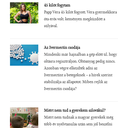
45 kilót fogytam
Papp Vera 45 kilót fogyott. Vera gyermekkora
óta erős volt, keményen megküzdött a
súlyával.
Az Ivermectin csodája
Mindenki már hajnalban a gép előtt ül, hogy
oltásra regisztráljon. Oltóanyag pedig nincs.
Azonban végre elkezdték adni az
Ivermectint a betegeknek – a hírek szerint
stabilizálja az állapotot. Miben rejlik az
Ivermectin csodája?
Miért nem tud a gyerekem szlovákul?
Miért nem tudnak a magyar gyerekek még
több év nyelvtanulás után sem jól beszélni