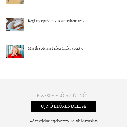
Régi receptek, ma is szerethető ízek
Martha Stewart sikerének receptje
FIZESSE ELŐ AZ ÚJ NŐT!
ÚJ NŐ ELŐRENDELÉSE
|
Adatvédelmi tájékoztató
Sütik használata