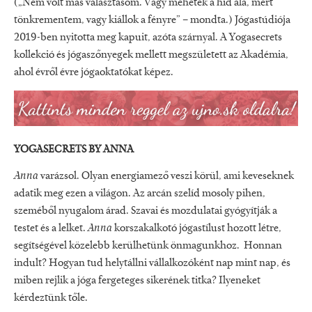
(„Nem volt más választásom. Vagy mehetek a híd alá, mert
tönkrementem, vagy kiállok a fényre” – mondta.) Jógastúdiója
2019-ben nyitotta meg kapuit, azóta szárnyal. A Yogasecrets
kollekció és jógaszőnyegek mellett megszületett az Akadémia,
ahol évről évre jógaoktatókat képez.
YOGASECRETS BY ANNA
Anna
varázsol. Olyan energiamező veszi körül, ami keveseknek
adatik meg ezen a világon. Az arcán szelíd mosoly pihen,
szeméből nyugalom árad. Szavai és mozdulatai gyógyítják a
testet és a lelket.
Anna
korszakalkotó jógastílust hozott létre,
segítségével közelebb kerülhetünk önmagunkhoz. Honnan
indult? Hogyan tud helytállni vállalkozóként nap mint nap, és
miben rejlik a jóga fergeteges sikerének titka? Ilyeneket
kérdeztünk tőle.