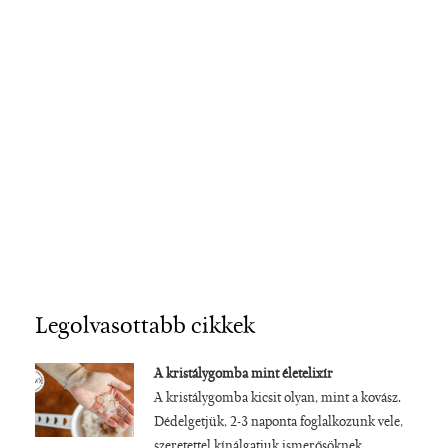
Legolvasottabb cikkek
A kristálygomba mint életelixír
A kristálygomba kicsit olyan, mint a kovász.
Dédelgetjük, 2-3 naponta foglalkozunk vele,
szeretettel kínálgatjuk ismerősöknek,