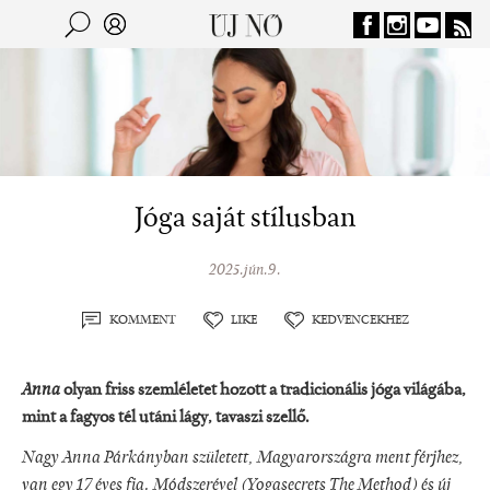
Jump to navigation
Keresés
Kereső
Jóga saját stílusban
2025.jún.9.
KOMMENT
LIKE
KEDVENCEKHEZ
Anna
olyan friss szemléletet hozott a tradicionális jóga világába,
mint a fagyos tél utáni lágy, tavaszi szellő.
Nagy Anna Párkányban született, Magyarországra ment férjhez,
van egy 17 éves fia. Módszerével (Yogasecrets The Method) és új