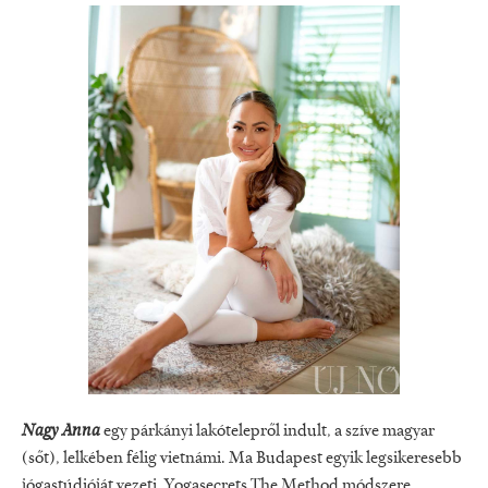
Nagy Anna
egy párkányi lakótelepről indult, a szíve magyar
(sőt), lelkében félig vietnámi. Ma Budapest egyik legsikeresebb
jógastúdióját vezeti. Yogasecrets The Method módszere