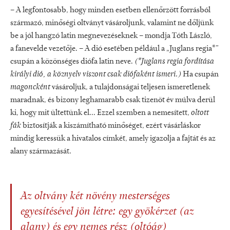
– A legfontosabb, hogy minden esetben ellenőrzött forrásból
származó, minőségi oltványt vásároljunk, valamint ne dőljünk
be a jól hangzó latin megnevezéseknek – mondja Tóth László,
a fanevelde vezetője. – A dió esetében például a „Juglans regia*”
csupán a közönséges diófa latin neve.
(*Juglans regia fordítása
királyi dió, a köznyelv viszont csak diófaként ismeri.)
Ha csupán
magoncként
vásároljuk, a tulajdonságai teljesen ismeretlenek
maradnak, és bizony leghamarabb csak tizenöt év múlva derül
ki, hogy mit ültettünk el... Ezzel szemben a nemesített,
oltott
fák
biztosítják a kiszámítható minőséget, ezért vásárláskor
mindig keressük a hivatalos címkét, amely igazolja a fajtát és az
alany származását.
Az oltvány két növény mesterséges
egyesítésével jön létre: egy gyökérzet (az
alany) és egy nemes rész (oltóág)