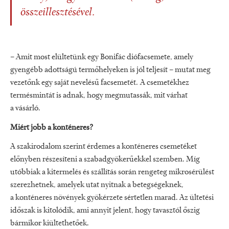
összeillesztésével.
– Amit most elültetünk egy Bonifác diófacsemete, amely
gyengébb adottságú termőhelyeken is jól teljesít
–
mutat meg
vezetőnk egy saját nevelésű facsemetét
.
A csemetékhez
termésmintát is adnak, hogy megmutassák, mit várhat
a vásárló.
Miért jobb a konténeres?
A szakirodalom szerint érdemes a konténeres csemetéket
előnyben részesíteni a szabadgyökerűekkel szemben. Míg
utóbbiak a kitermelés és szállítás során rengeteg mikrosérülést
szerezhetnek, amelyek utat nyitnak a betegségeknek,
a konténeres növények gyökérzete sértetlen marad. Az ültetési
időszak is kitolódik, ami annyit jelent, hogy tavasztól őszig
bármikor kiültethetőek.