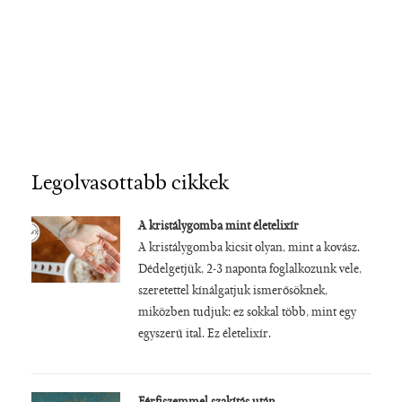
Legolvasottabb cikkek
A kristálygomba mint életelixír
A kristálygomba kicsit olyan, mint a kovász.
Dédelgetjük, 2-3 naponta foglalkozunk vele,
szeretettel kínálgatjuk ismerősöknek,
miközben tudjuk: ez sokkal több, mint egy
egyszerű ital. Ez életelixír.