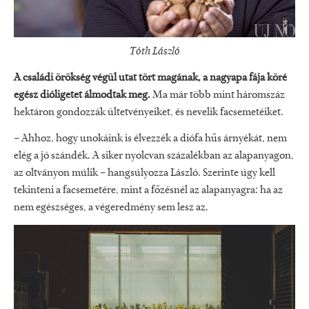
Tóth László
A családi örökség végül utat tört magának, a nagyapa fája köré
egész dióligetet álmodtak meg.
Ma már több mint háromszáz
hektáron gondozzák ültetvényeiket, és nevelik facsemetéiket.
– Ahhoz, hogy unokáink is élvezzék a diófa hűs árnyékát, nem
elég a jó szándék. A siker nyolcvan százalékban az alapanyagon,
az oltványon múlik – hangsúlyozza László. Szerinte úgy kell
tekinteni a facsemetére, mint a főzésnél az alapanyagra: ha az
nem egészséges, a végeredmény sem lesz az.