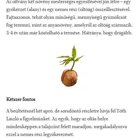
Az oltvány két növény mesterséges egyesítésével jön létre – egy
gyökérzet (alany) és egy nemes rész (oltóág) összeillesztésével.
Fajtaazonos, tehát olyan minőségű, mennyiségű gyümölcsöt
fog teremni, mint az anyanövény, amelyről az oltóág származik.
3-4 év után már kóstolható a termése. Hátránya, hogy drágább.
Kétszer fontos
A beültetésnél két apró, de sorsdöntő részletre hívja fel Tóth
László a figyelmünket. Az egyik, hogy az oltás helye
mindenképpen a talajszint felett maradjon, megakadályozva
ezzel a nemes rész legyökerezését.