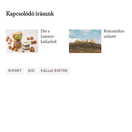
Kapcsolódó írásunk
Dió a
Romantikus
Losonci-
sziluett
katlanból
RIPORT
DIÓ
KÁLLAI BIRTOK