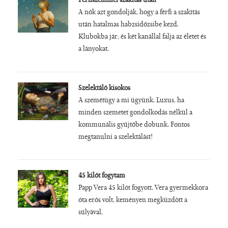
Férfiszemmel szakítás után
A nők azt gondolják, hogy a férfi a szakítás
után hatalmas habzsidőzsibe kezd.
Klubokba jár, és két kanállal falja az életet és
a lányokat.
Szelektáló kisokos
A szemétügy a mi ügyünk. Luxus, ha
minden szemetet gondolkodás nélkül a
kommunális gyűjtőbe dobunk. Fontos
megtanulni a szelektálást!
45 kilót fogytam
Papp Vera 45 kilót fogyott. Vera gyermekkora
óta erős volt, keményen megküzdött a
súlyával.