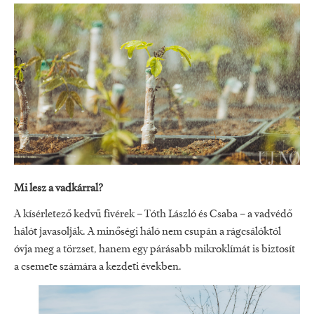
Mi lesz a vadkárral?
A kísérletező kedvű fivérek – Tóth László és Csaba – a vadvédő
hálót javasolják. A minőségi háló nem csupán a rágcsálóktól
óvja meg a törzset, hanem egy párásabb mikroklímát is biztosít
a csemete számára a kezdeti években.