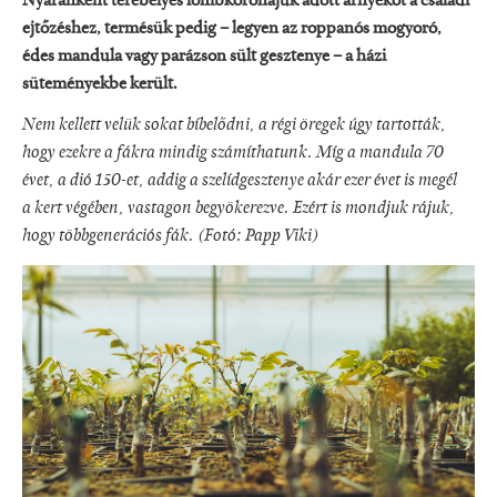
Nyaranként terebélyes lombkoronájuk adott árnyékot a családi
ejtőzéshez, termésük pedig – legyen az roppanós mogyoró,
édes mandula vagy parázson sült gesztenye – a házi
süteményekbe került.
Nem kellett velük sokat bíbelődni, a régi öregek úgy tartották,
hogy ezekre a fákra mindig számíthatunk. Míg a mandula 70
évet, a dió 150-et, addig a szelídgesztenye akár ezer évet is megél
a kert végében, vastagon begyökerezve. Ezért is mondjuk rájuk,
hogy többgenerációs fák. (Fotó: Papp Viki)