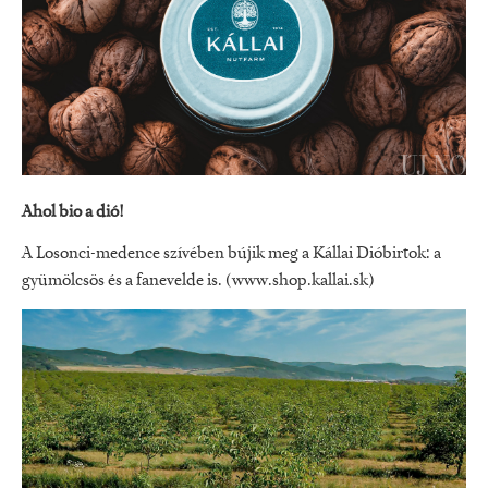
Ahol bio a dió!
A Losonci-medence szívében bújik meg a Kállai Dióbirtok: a
gyümölcsös és a fanevelde is. (
www.shop.kallai.sk
)