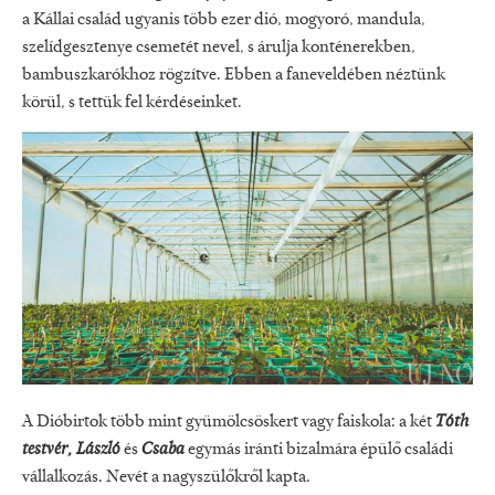
a Kállai család ugyanis több ezer dió, mogyoró, mandula,
szelídgesztenye csemetét nevel, s árulja konténerekben,
bambuszkarókhoz rögzítve. Ebben a faneveldében néztünk
körül, s tettük fel kérdéseinket.
A Dióbirtok több mint gyümölcsöskert vagy faiskola: a két
Tóth
testvér, László
és
Csaba
egymás iránti bizalmára épülő családi
vállalkozás. Nevét a nagyszülőkről kapta.