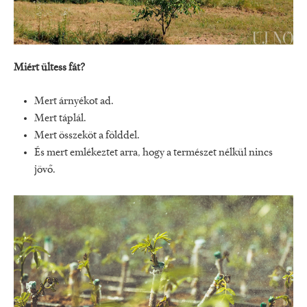
Miért ültess fát?
Mert árnyékot ad.
Mert táplál.
Mert összeköt a földdel.
És mert emlékeztet arra, hogy a természet nélkül nincs
jövő.