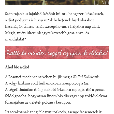
Szép rajzolatú fájukból később bútort, hangszert készítettek,
a diót pedig ma is luxusautók belsejének burkolásához
használják. Élnek, tehát szerepük van, s helyük a nap alatt.
Mégis, miért ültetünk egyre kevesebb gesztenye- és
mandulafát?
Ahol bio a dió!
A Losonci-medence szívében bújik meg a
Kállai Dióbirtok.
A völgy lankáin zöld hullámokban hömpölyög a táj.
A végeláthatatlan dióligetekből érkezik a ropogós dió a persei
feldolgozóba, hogy aztán finom bio dió vagy épp zölddiólekvár
formájában az üzletek polcaira kerüljön.
Itt sorakoznak az ég felé nyújtozkodó, zsenge facsemeték is: