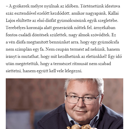
– A gyökerek mélyre nyúlnak az időben. Történetünk idestova
száz esztendővel ezelőtt kezdődött, amikor nagyapánk, Kállai
Lajos elültette az első diófát gyümölcsösünk egyik szegletébe.
Terebélyes koronája alatt generációk nőttek fel, árnyékában
fontos családi döntések születtek, nagy álmok szövődtek. Ez
a vén diófa megtanított bennünket arra, hogy egy gyümölcsfa
nem szimplán egy fa. Nem csupán termést ad nekünk, hanem
irányt is mutathat, hogy mit kezdhetünk az életünkkel! Egy idő
után megértettük, hogy a természet ritmusát nem szabad
siettetni, hanem együtt kell vele lélegezni.