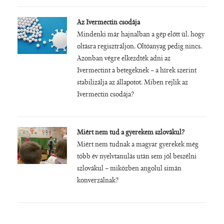
Az Ivermectin csodája
Mindenki már hajnalban a gép előtt ül, hogy
oltásra regisztráljon. Oltóanyag pedig nincs.
Azonban végre elkezdték adni az
Ivermectint a betegeknek – a hírek szerint
stabilizálja az állapotot. Miben rejlik az
Ivermectin csodája?
Miért nem tud a gyerekem szlovákul?
Miért nem tudnak a magyar gyerekek még
több év nyelvtanulás után sem jól beszélni
szlovákul – miközben angolul simán
konverzálnak?