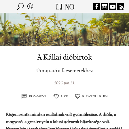
Jump to navigation
Keresés
Kereső
A Kállai dióbirtok
Útmutató a facsemetékhez
2026.jún.13.
KOMMENT
LIKE
KEDVENCEKHEZ
Régen szinte minden családnak volt gyümölcsöse. A diófa, a
mogyoró, a gesztenyefa a falusi udvarok büszkesége volt.