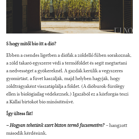
S hogy mitől bio itt a dió?
Ebben a csendes ligetben a diófák a zöldellő fűben sorakoznak,
a zöld takaró egyszerre védi a termőföldet és segít megtartani
a nedvességet a gyökereknél. A gazdák kerülik a vegyszeres
gyomirtást, a füvet kaszálják, majd helyben hagyják, hogy
zöldtrágyaként visszatáplálja a földet. (A dióburok-fúrólégy
ellen is biológiailag védekeznek.) Igazából ez a körforgás teszi
a Kállai birtokot bio minősítésűvé.
Így ültess fát!
– Hogyan tehetünk szert bizton termő facsemetére?
– hangzott
második kérdésünk.