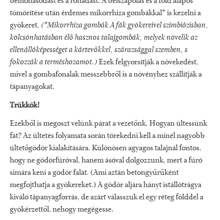
bemohásodást és a rohadást. A beiszapolás és a föld alapos
tömörítése után érdemes mikorrhiza gombákkal* is kezelni a
gyökeret.
(*Mikorrhiza gombák A fák gyökereivel szimbiózisban,
kölcsönhatásban élő hasznos talajgombák, melyek növelik az
ellenállóképességet a kártevőkkel, szárazsággal szemben, s
fokozzák a terméshozamot.)
Ezek felgyorsítják a növekedést,
mivel a gombafonalak messzebbről is a növényhez szállítják a
tápanyagokat.
Trükkök!
Ezekből is megoszt velünk párat a vezetőnk. Hogyan ültessünk
fát? Az ültetés folyamata során törekedni kell a minél nagyobb
ültetőgödör kialakítására. Különösen agyagos talajnál fontos,
hogy ne gödörfúróval, hanem ásóval dolgozzunk, mert a fúró
simára keni a gödör falát. (Ami aztán betongyűrűként
megfojthatja a gyökereket.) A gödör aljára hányt istállótrágya
kiváló tápanyagforrás, de azárt válasszuk el egy réteg földdel a
gyökérzettől, nehogy megégesse.