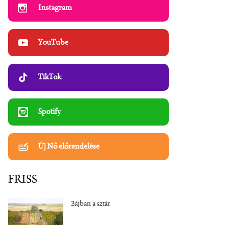
Instagram
YouTube
TikTok
Spotify
Új Nő előrendelése
FRISS
Bájban a sztár