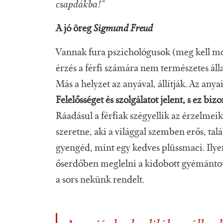
csapdákba!”
A jó öreg
Sigmund Freud
Vannak fura pszichológusok (meg kell mond
érzés a férfi számára nem természetes áll
Más a helyzet az anyával, állítják. Az anya
Felelősséget és szolgálatot jelent, s ez bi
Ráadásul a férfiak szégyellik az érzelme
szeretne, aki a világgal szemben erős, tal
gyengéd, mint egy kedves plüssmaci. Ilyen
őserdőben meglelni a kidobott gyémántot.
a sors nekünk rendelt.