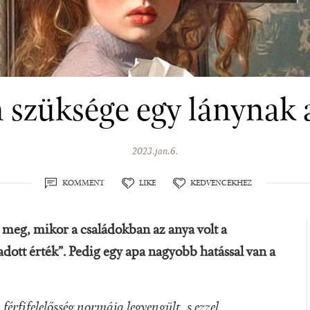
 szüksége egy lánynak 
2023.jan.6.
KOMMENT
LIKE
KEDVENCEKHEZ
t meg, mikor a családokban az anya volt a
dott érték”. Pedig egy apa nagyobb hatással van a
ifelelősség normája legyengült, s ezzel