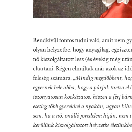
Rendkívül fontos tudni való, amit nem gy
olyan helyzetbe, hogy anyagilag, egziszten
nő kiszolgáltatott lesz (és évekig még ut
eltartani. Régen elmúltak már azok az idő
feleség számára.
„Mindig megdöbbent, hogy 
egyeznek bele abba, hogy a párjuk tartsa el 
iszonyatosan kockázatos, hiszen a férj bár
esetleg több gyerekkel a nyakán, ugyan kih
sem, ha a nő, önálló jövedelem híján, nem t
kerülünk kiszolgáltatott helyzetbe életünkb