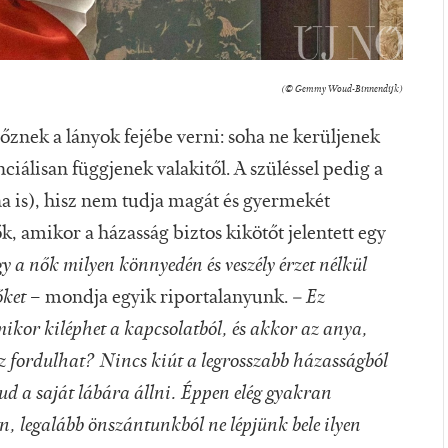
(© Gemmy Woud-Binnendijk)
őznek a lányok fejébe verni: soha ne kerüljenek
ciálisan függjenek valakitől. A szüléssel pedig a
ána is), hisz nem tudja magát és gyermekét
k, amikor a házasság biztos kikötőt jelentett egy
a nők milyen könnyedén és veszély érzet nélkül
őket
– mondja egyik riportalanyunk.
– Ez
mikor kiléphet a kapcsolatból, és akkor az anya,
ez fordulhat? Nincs kiút a legrosszabb házasságból
ud a saját lábára állni. Éppen elég gyakran
en, legalább önszántunkból ne lépjünk bele ilyen