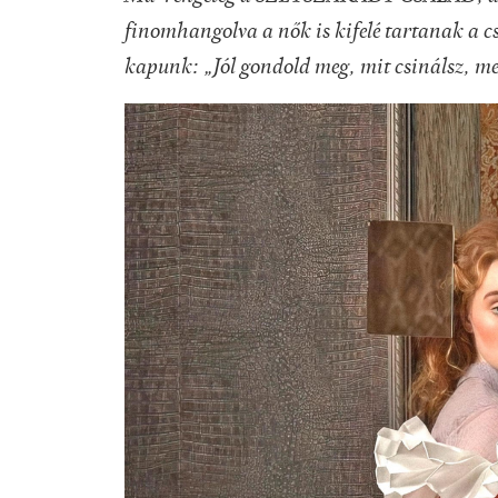
finomhangolva a nők is kifelé tartanak a c
kapunk: „Jól gondold meg, mit csinálsz, m