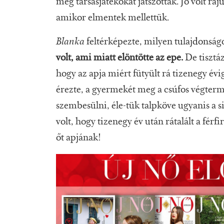
meg társasjátékokat játszottak. Jó volt r
amikor elmentek mellettük.
Blanka
feltérképezte, milyen tulajdonságo
volt, ami miatt elöntötte az epe.
De tisztáz
hogy az apja miért fütyült rá tizenegy évi
érezte, a gyermekét meg a csúfos végterm
szembesülni, éle-tük talpköve ugyanis a si
volt, hogy tizenegy év után rátalált a férfir
őt apjának!