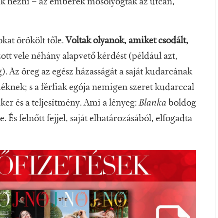
ájuk nézni – az emberek mosolyogtak az utcán,
kat örökölt tőle.
Voltak olyanok, amiket csodált,
ott vele néhány alapvető kérdést (például azt,
g). Az öreg az egész házasságát a saját kudarcának
éknek; s a férfiak egója nemigen szeret kudarccal
ker és a teljesítmény. Ami a lényeg:
Blanka
boldog
e. És felnőtt fejjel, saját elhatározásából, elfogadta