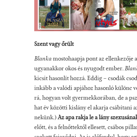
Szent vagy őrült
Blanka
mostohaapja pont az ellenkezője a
ugyanakkor okos és nyugodt ember.
Blan
kicsit hasonlít hozzá. Eddig – csodák cso
inkább a valódi apjához hasonló különc vo
rá, hogyan volt gyermekkorában, de a psz
hat év közötti kislány el akarja csábítani 
nekünk.)
Az apa rakja le a lány szexusának
előtt, és a felnőttektől ellesett, csábos pil