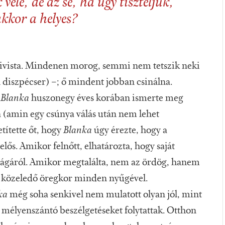
vele, de az se, ha úgy tiszteljük,
akkor a helyes?
gativista. Mindenen morog, semmi nem tetszik neki
 diszpécser) –; ő mindent jobban csinálna.
.
Blanka
huszonegy éves korában ismerte meg
ta (amin egy csúnya válás után nem lehet
títette őt, hogy
Blanka
úgy érezte, hogy a
elős. Amikor felnőtt, elhatározta, hogy saját
ágáról. Amikor megtalálta, nem az ördög, hanem
a közeledő öregkor minden nyűgével.
ka
még soha senkivel nem mulatott olyan jól, mint
 mélyenszántó beszélgetéseket folytattak. Otthon