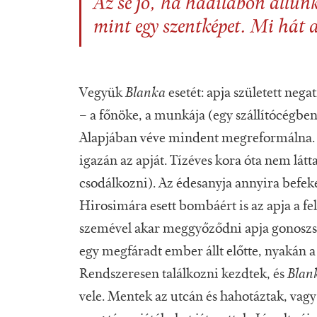
Az se jó, ha hadilábon állunk 
mint egy szentképet. Mi hát 
Vegyük
Blanka
esetét: apja született ne
– a főnöke, a munkája (egy szállítócégben
Alapjában véve mindent megreformálna
igazán az apját. Tízéves kora óta nem lát
csodálkozni). Az édesanyja annyira befeke
Hirosimára esett bombáért is az apja a fel
szemével akar meggyőződni apja gonoszs
egy megfáradt ember állt előtte, nyakán 
Rendszeresen találkozni kezdtek, és
Blan
vele. Mentek az utcán és hahotáztak, vagy