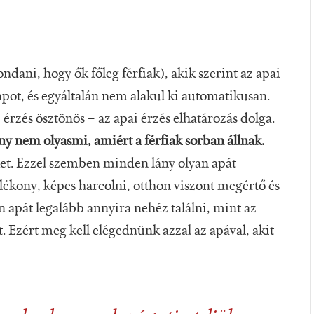
ani, hogy ők főleg férfiak), akik szerint az apai
apot, és egyáltalán nem alakul ki automatikusan.
i érzés ösztönös – az apai érzés elhatározás dolga.
zony nem olyasmi, amiért a férfiak sorban állnak.
iket. Ezzel szemben minden lány olyan apát
álékony, képes harcolni, otthon viszont megértő és
 apát legalább annyira nehéz találni, mint az
 Ezért meg kell elégednünk azzal az apával, akit