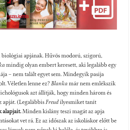
 biológiai apjának. Hűvös modorú, szigorú,
ka
mindig olyan embert keresett, aki legalább egy
dája – nem talált egyet sem. Mindegyik pasija
lt. Véletlen lenne ez?
Blanka
már nem emlékszik
ichológusok azt állítják, hogy minden három és
az apját. (Legalábbis
Freud
ilyesmiket tanít
 alapjait.
Minden kislány teszi magát az apja
lantásokat vet rá. Ez az időszak az iskoláskor előtt be