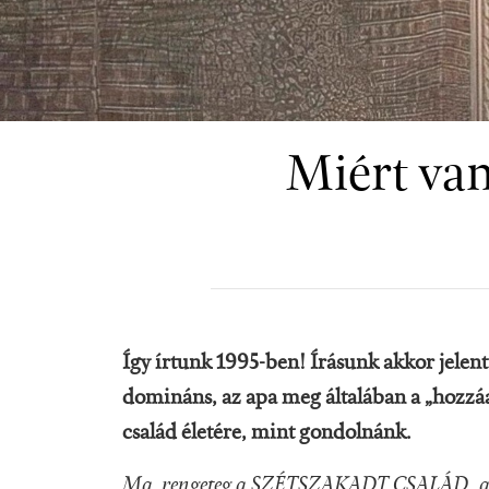
Miért van
Így írtunk 1995-ben! Írásunk akkor jelen
domináns, az apa meg általában a „hozzáa
család életére, mint gondolnánk.
Ma rengeteg a SZÉTSZAKADT CSALÁD, a férf