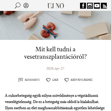
Jump to navigation
Keresés
Kereső
Mit kell tudni a
vesetranszplantációról?
2026.ápr.27.
KOMMENT
LIKE
KEDVENCEKHEZ
A cukorbetegség egyik súlyos szövődménye a végstádiumú
veseelégtelenség. De ez a betegség más okból is kialakulhat.
Ilyen esetben az élet meghosszabbításának egyetlen lehetősége