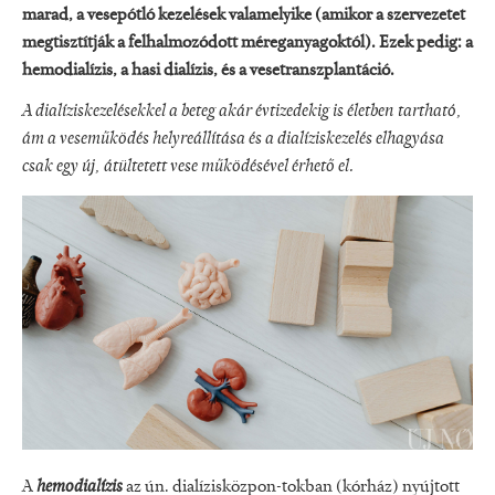
marad, a vesepótló kezelések valamelyike (amikor a szervezetet
megtisztítják a felhalmozódott méreganyagoktól). Ezek pedig: a
hemodialízis, a hasi dialízis, és a vesetranszplantáció.
A dialíziskezelésekkel a beteg akár évtizedekig is életben tartható,
ám a veseműködés helyreállítása és a dialíziskezelés elhagyása
csak egy új, átültetett vese működésével érhető el.
A
hemodialízis
az ún. dialízisközpon-tokban (kórház) nyújtott