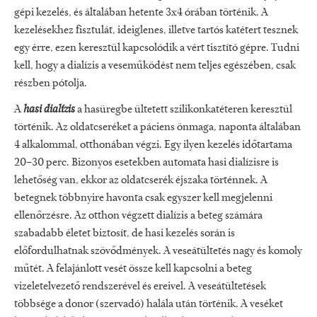
gépi kezelés, és általában hetente 3x4 órában történik. A
kezelésekhez fisztulát, ideiglenes, illetve tartós katétert tesznek
egy érre, ezen keresztül kapcsolódik a vért tisztító gépre. Tudni
kell, hogy a dialízis a veseműködést nem teljes egészében, csak
részben pótolja.
A
hasi dialízis
a hasüregbe ültetett szilikonkatéteren keresztül
történik. Az oldatcseréket a páciens önmaga, naponta általában
4 alkalommal, otthonában végzi. Egy ilyen kezelés időtartama
20–30 perc. Bizonyos esetekben automata hasi dialízisre is
lehetőség van, ekkor az oldatcserék éjszaka történnek. A
betegnek többnyire havonta csak egyszer kell megjelenni
ellenőrzésre. Az otthon végzett dialízis a beteg számára
szabadabb életet biztosít, de hasi kezelés során is
előfordulhatnak szövődmények. A veseátültetés nagy és komoly
műtét. A felajánlott vesét össze kell kapcsolni a beteg
vizeletelvezető rendszerével és ereivel. A veseátültetések
többsége a donor (szervadó) halála után történik. A veséket