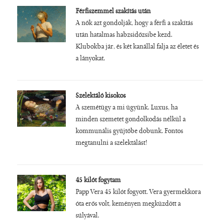
Férfiszemmel szakítás után
A nők azt gondolják, hogy a férfi a szakítás
után hatalmas habzsidőzsibe kezd.
Klubokba jár, és két kanállal falja az életet és
a lányokat.
Szelektáló kisokos
A szemétügy a mi ügyünk. Luxus, ha
minden szemetet gondolkodás nélkül a
kommunális gyűjtőbe dobunk. Fontos
megtanulni a szelektálást!
45 kilót fogytam
Papp Vera 45 kilót fogyott. Vera gyermekkora
óta erős volt, keményen megküzdött a
súlyával.