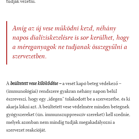
tudják vezetni.
Amíg az új vese működni kezd, néhány
napos dialíziskezelésre is sor kerülhet, hogy
a méreganyagok ne tudjanak összegyűlni a
szervezetben.
A
beültetett vese kilökődése –
a vesét kapó beteg védekező –
(immunológiai) rendszere gyakran néhány napon belül
észreveszi, hogy egy „idegen” tolakodott be a szervezetbe, és ki
akarja lökni azt. A beültetett vese védelmére minden betegnek
gyógyszereket (ún. immunszuppresszív szereket) kell szednie,
melyek azonban nem mindig tudják megakadályozni a
szervezet reakcióját.