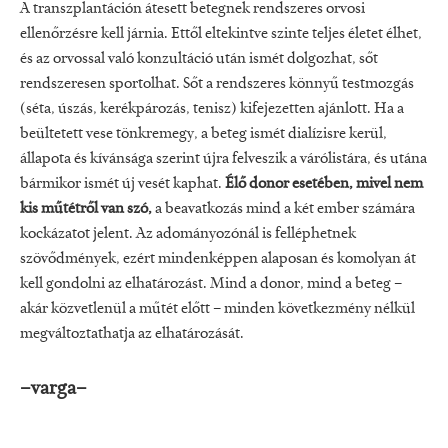
A transzplantáción átesett betegnek rendszeres orvosi
ellenőrzésre kell járnia. Ettől eltekintve szinte teljes életet élhet,
és az orvossal való konzultáció után ismét dolgozhat, sőt
rendszeresen sportolhat. Sőt a rendszeres könnyű testmozgás
(séta, úszás, kerékpározás, tenisz) kifejezetten ajánlott. Ha a
beültetett vese tönkremegy, a beteg ismét dialízisre kerül,
állapota és kívánsága szerint újra felveszik a várólistára, és utána
bármikor ismét új vesét kaphat.
Élő donor esetében, mivel nem
kis műtétről van szó,
a beavatkozás mind a két ember számára
kockázatot jelent. Az adományozónál is felléphetnek
szövődmények, ezért mindenképpen alaposan és komolyan át
kell gondolni az elhatározást. Mind a donor, mind a beteg –
akár közvetlenül a műtét előtt – minden következmény nélkül
megváltoztathatja az elhatározását.
–varga–