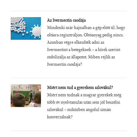
Az Ivermectin csodája
Mindenki már hajnalban a gép előtt ül, hogy
oltásra regisztráljon. Oltóanyag pedig nincs.
Azonban végre elkezdték adni az
Ivermectint a betegeknek – a hírek szerint
stabilizálja az állapotot. Miben rejlik az
Ivermectin csodája?
Miért nem tud a gyerekem szlovákul?
Miért nem tudnak a magyar gyerekek még
több év nyelvtanulás után sem jól beszélni
szlovákul – miközben angolul simán
konverzálnak?