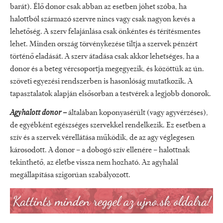
barát). Élő donor csak abban az esetben jöhet szóba, ha
halottból származó szervre nincs vagy csak nagyon kevés a
lehetőség. A szerv felajánlása csak önkéntes és térítésmentes
lehet. Minden ország törvénykezése tiltja a szervek pénzért
történő eladását. A szerv átadása csak akkor lehetséges, ha a
donor és a beteg vércsoportja megegyezik, és közöttük az ún.
szöveti egyezési rendszerben is hasonlóság mutatkozik. A
tapasztalatok alapján elsősorban a testvérek a legjobb donorok.
Agyhalott donor –
általában koponyasérült (vagy agyvérzéses),
de egyébként egészséges szervekkel rendelkezik. Ez esetben a
szív és a szervek vérellátása működik, de az agy véglegesen
károsodott. A donor – a dobogó szív ellenére – halottnak
tekinthető, az életbe vissza nem hozható. Az agyhalál
megállapítása szigorúan szabályozott.