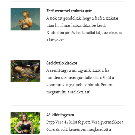
Férfiszemmel szakítás után
A nők azt gondolják, hogy a férfi a szakítás
után hatalmas habzsidőzsibe kezd.
Klubokba jár, és két kanállal falja az életet és
a lányokat.
Szelektáló kisokos
A szemétügy a mi ügyünk. Luxus, ha
minden szemetet gondolkodás nélkül a
kommunális gyűjtőbe dobunk. Fontos
megtanulni a szelektálást!
45 kilót fogytam
Papp Vera 45 kilót fogyott. Vera gyermekkora
óta erős volt, keményen megküzdött a