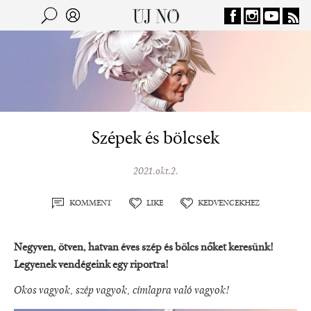
Jump to navigation
Keresés
Kereső
Szépek és bölcsek
2021.okt.2.
KOMMENT
LIKE
KEDVENCEKHEZ
Negyven, ötven, hatvan éves szép és bölcs nőket keresünk!
Legyenek vendégeink egy riportra!
Okos vagyok, szép vagyok, címlapra való vagyok!