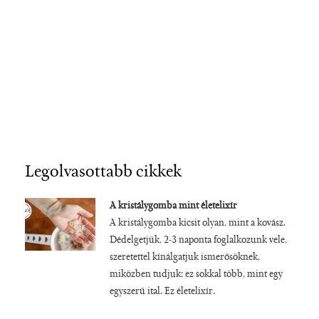
Legolvasottabb cikkek
A kristálygomba mint életelixír
A kristálygomba kicsit olyan, mint a kovász.
Dédelgetjük, 2-3 naponta foglalkozunk vele,
szeretettel kínálgatjuk ismerősöknek,
miközben tudjuk: ez sokkal több, mint egy
egyszerű ital. Ez életelixír.