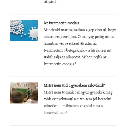
súlyával.
Az Ivermectin csodája
Mindenki már hajnalban a gép előtt ül, hogy
oltásra regisztráljon. Oltóanyag pedig nincs.
Azonban végre elkezdték adni az
Ivermectint a betegeknek – a hírek szerint
stabilizálja az állapotot. Miben rejlik az
Ivermectin csodája?
Miért nem tud a gyerekem szlovákul?
Miért nem tudnak a magyar gyerekek még
több év nyelvtanulás után sem jól beszélni
szlovákul – miközben angolul simán
konverzálnak?