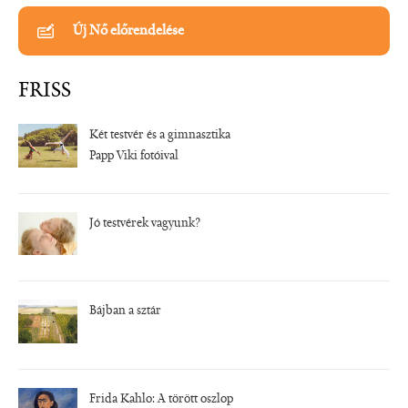
Új Nő előrendelése
FRISS
Két testvér és a gimnasztika
Papp Viki fotóival
Jó testvérek vagyunk?
Bájban a sztár
Frida Kahlo: A törött oszlop