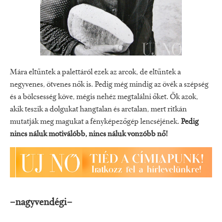
Mára eltűntek a palettáról ezek az arcok, de eltűntek a
negyvenes, ötvenes nők is. Pedig még mindig az övék a szépség
és a bölcsesség köve, mégis nehéz megtalálni őket. Ők azok,
akik teszik a dolgukat hangtalan és arctalan, mert ritkán
mutatják meg magukat a fényképezőgép lencséjének.
Pedig
nincs náluk motiválóbb, nincs náluk vonzóbb nő!
–nagyvendégi–