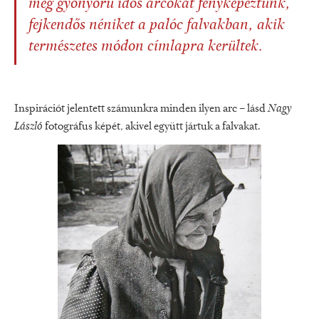
még gyönyörű idős arcokat fényképeztünk,
fejkendős néniket a palóc falvakban, akik
természetes módon címlapra kerültek.
Inspirációt jelentett számunkra minden ilyen arc – lásd
Nagy
László
fotográfus képét, akivel együtt jártuk a falvakat.