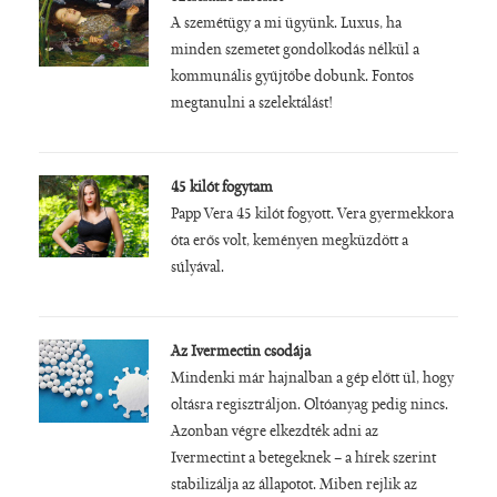
A szemétügy a mi ügyünk. Luxus, ha
minden szemetet gondolkodás nélkül a
kommunális gyűjtőbe dobunk. Fontos
megtanulni a szelektálást!
45 kilót fogytam
Papp Vera 45 kilót fogyott. Vera gyermekkora
óta erős volt, keményen megküzdött a
súlyával.
Az Ivermectin csodája
Mindenki már hajnalban a gép előtt ül, hogy
oltásra regisztráljon. Oltóanyag pedig nincs.
Azonban végre elkezdték adni az
Ivermectint a betegeknek – a hírek szerint
stabilizálja az állapotot. Miben rejlik az