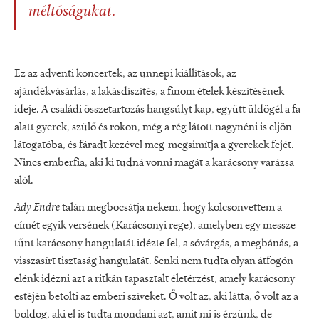
méltóságukat.
Ez az adventi koncertek, az ünnepi kiállítások, az
ajándékvásárlás, a lakásdíszítés, a finom ételek készítésének
ideje. A családi összetartozás hangsúlyt kap, együtt üldögél a fa
alatt gyerek, szülő és rokon, még a rég látott nagynéni is eljön
látogatóba, és fáradt kezével meg-megsimítja a gyerekek fejét.
Nincs emberfia, aki ki tudná vonni magát a karácsony varázsa
alól.
Ady Endre
talán megbocsátja nekem, hogy kölcsönvettem a
címét egyik versének (Karácsonyi rege), amelyben egy messze
tűnt karácsony hangulatát idézte fel, a sóvárgás, a megbánás, a
visszasírt tisztaság hangulatát. Senki nem tudta olyan átfogón
elénk idézni azt a ritkán tapasztalt életérzést, amely karácsony
estéjén betölti az emberi szíveket. Ő volt az, aki látta, ő volt az a
boldog, aki el is tudta mondani azt, amit mi is érzünk, de