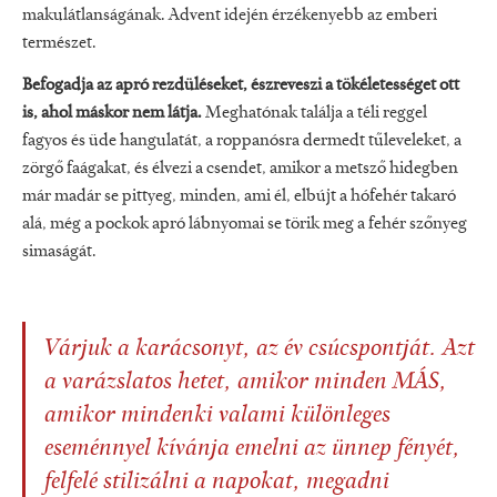
makulátlanságának. Advent idején érzékenyebb az emberi
természet.
Befogadja az apró rezdüléseket, észreveszi a tökéletességet ott
is, ahol máskor nem látja.
Meghatónak találja a téli reggel
fagyos és üde hangulatát, a roppanósra dermedt tűleveleket, a
zörgő faágakat, és élvezi a csendet, amikor a metsző hidegben
már madár se pittyeg, minden, ami él, elbújt a hófehér takaró
alá, még a pockok apró lábnyomai se törik meg a fehér szőnyeg
simaságát.
Várjuk a karácsonyt, az év csúcspontját. Azt
a varázslatos hetet, amikor minden MÁS,
amikor mindenki valami különleges
eseménnyel kívánja emelni az ünnep fényét,
felfelé stilizálni a napokat, megadni