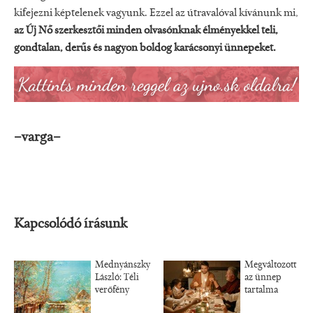
kifejezni képtelenek vagyunk. Ezzel az útravalóval kívánunk mi,
az Új Nő szerkesztői minden olvasónknak élményekkel teli,
gondtalan, derűs és nagyon boldog karácsonyi ünnepeket.
–varga–
Kapcsolódó írásunk
Mednyánszky
Megváltozott
László: Téli
az ünnep
verőfény
tartalma