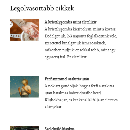
Legolvasottabb cikkek
A kristálygomba mint életelixír
A kristálygomba kicsit olyan, mint a kovász.
Dédelgetjük, 2-3 naponta foglalkozunk vele,
szeretettel kínálgatjuk ismerősöknek,
miközben tudjuk: ez sokkal több, mint egy
egyszerű ital. Ez életelixír.
Férfiszemmel szakítás után
A nők azt gondolják, hogy a férfi a szakítás
után hatalmas habzsidőzsibe kezd.
Klubokba jár, és két kanállal falja az életet és
a lányokat.
Szelektáló kisokos