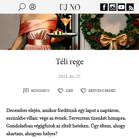
Jump to navigation
Keresés
Kereső
Téli rege
2024.dec.22.
KOMMENT
LIKE
KEDVENCEKHEZ
December elején, amikor fordítunk egy lapot a naptáron,
eszünkbe villan: vége az évnek. Terveztem tizenkét hónapra.
Gondolatban végigfutok az eltelt heteken. Úgy éltem, ahogy
akartam, ahogyan helyes?