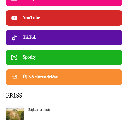
YouTube
TikTok
Spotify
Új Nő előrendelése
FRISS
Bájban a sztár