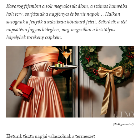
Kavarog fejemben a sok megvalósult álom, a számos hamvába
holt terv, sorjáznak a napfényes és borús napok... Halkan
susognak a fenyők a szűztiszta hótakaró felett. Szikrázik a téli
napsütés a fagyos hidegben, meg-megcsillan a kristályos
hópelyhek törékeny csipkéin.
(© AI generated)
Életünk tiszta napjai válaszolnak a természet