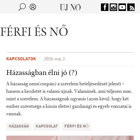
Jump to navigation
Keresés
Kereső
FÉRFI ÉS NŐ
KAPCSOLATOK
2026.máj.3.
Házasságban élni jó (?)
A házasság nem(csupán) a szerelem beteljesedését jelenti –
hanem a kezdetét is valami újnak. Valaminek, ami teljesen más,
mint a szerelem. A házasságnak ugyanis (azon kívül, hogy két
ember szövetsége a közös életre) gazdasági és egyéb vonzatai is
vannak.
HÁZASSÁG
KAPCSOLAT
FÉRFI ÉS NŐ