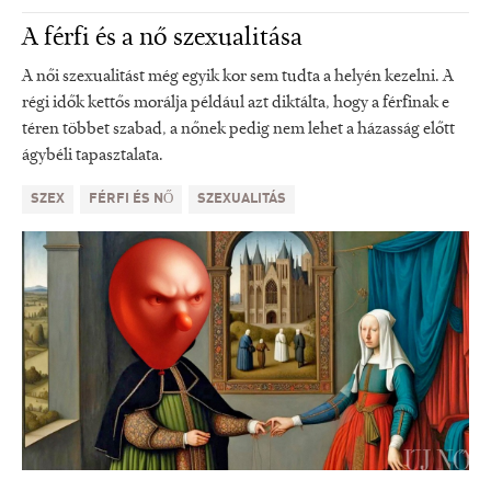
A férfi és a nő szexualitása
A női szexualitást még egyik kor sem tudta a helyén kezelni. A
régi idők kettős morálja például azt diktálta, hogy a férfinak e
téren többet szabad, a nőnek pedig nem lehet a házasság előtt
ágybéli tapasztalata.
SZEX
FÉRFI ÉS NŐ
SZEXUALITÁS