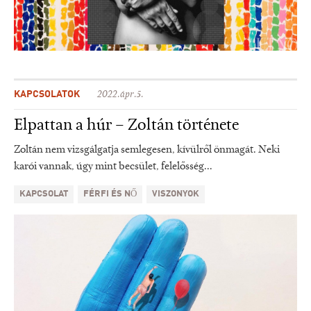
KAPCSOLATOK
2022.ápr.5.
Elpattan a húr – Zoltán története
Zoltán nem vizsgálgatja semlegesen, kívülről önmagát. Neki
karói vannak, úgy mint becsület, felelősség...
KAPCSOLAT
FÉRFI ÉS NŐ
VISZONYOK