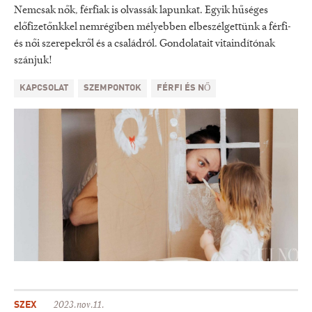
Nemcsak nők, férfiak is olvassák lapunkat. Egyik hűséges
előfizetőnkkel nemrégiben mélyebben elbeszélgettünk a férfi-
és női szerepekről és a családról. Gondolatait vitaindítónak
szánjuk!
KAPCSOLAT
SZEMPONTOK
FÉRFI ÉS NŐ
SZEX
2023.nov.11.