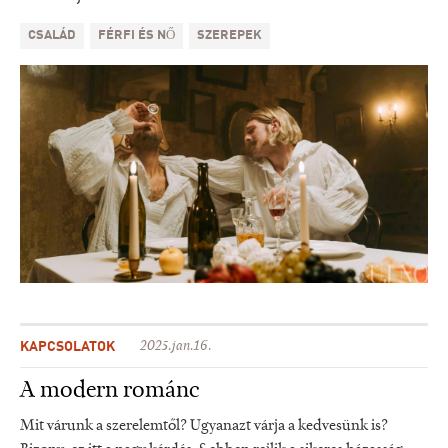
CSALÁD
FÉRFI ÉS NŐ
SZEREPEK
KAPCSOLATOK
2025.jan.16.
A modern románc
Mit várunk a szerelemtől? Ugyanazt várja a kedvesünk is?