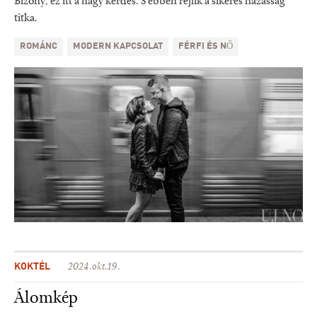
Bizony, ez itt a nagy kérdés. S ebben rejlik a sikeres házasság
titka.
ROMÁNC
MODERN KAPCSOLAT
FÉRFI ÉS NŐ
KOKTÉL
2024.okt.19.
Álomkép