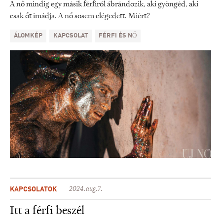
A nő mindig egy másik férfiról ábrándozik, aki gyöngéd, aki
csak őt imádja. A nő sosem elégedett. Miért?
ÁLOMKÉP
KAPCSOLAT
FÉRFI ÉS NŐ
KAPCSOLATOK
2024.aug.7.
Itt a férfi beszél