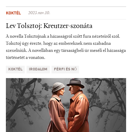
KOKTÉL
2023.nov.10.
Lev Tolsztoj: Kreutzer-szonáta
A novella Tolsztojnak a házasságról szőtt fura nézeteiről szól.
Tolsztoj úgy érezte, hogy az embereknek nem szabadna
szexelniük. A novellában egy társaságbeli úr meséli el házassága
történetét a vonaton.
KOKTÉL
IRODALOM
FÉRFI ÉS NŐ