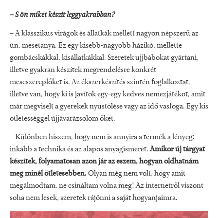
– S ön miket készít leggyakrabban?
– A klasszikus virágok és állatkák mellett nagyon népszerű az
ún. mesetanya. Ez egy kisebb-nagyobb házikó, mellette
gombácskákkal, kisállatkákkal. Szeretek ujjbábokat gyártani,
illetve gyakran készítek megrendelésre konkrét
meseszereplőket is. Az ékszerkészítés szintén foglalkoztat,
illetve van, hogy ki is javítok egy-egy kedves nemezjátékot, amit
már megviselt a gyerekek nyüstölése vagy az idő vasfoga. Egy kis
ötletességgel újjávarázsolom őket.
– Különben hiszem, hogy nem is annyira a termék a lényeg:
inkább a technika és az alapos anyagismeret.
Amikor új tárgyat
készítek, folyamatosan azon jár az eszem, hogyan oldhatnám
meg minél ötletesebben.
Olyan még nem volt, hogy amit
megálmodtam, ne csináltam volna meg! Az internetről viszont
soha nem lesek, szeretek rájönni a saját hogyanjaimra.