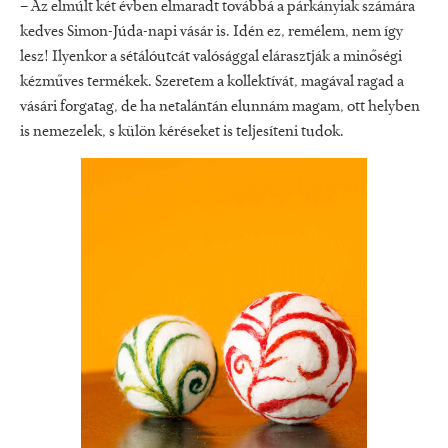
– Az elmúlt két évben elmaradt továbbá a párkányiak számára
kedves Simon-Júda-napi vásár is. Idén ez, remélem, nem így
lesz! Ilyenkor a sétálóutcát valósággal elárasztják a minőségi
kézműves termékek. Szeretem a kollektívát, magával ragad a
vásári forgatag, de ha netalántán elunnám magam, ott helyben
is nemezelek, s külön kéréseket is teljesíteni tudok.