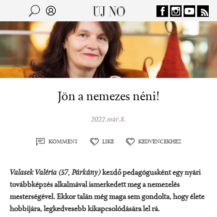
Jump to navigation
Keresés
Kereső
Jön a nemezes néni!
2022.már.8.
KOMMENT
LIKE
KEDVENCEKHEZ
Valasek Valéria
(57, Párkány)
kezdő pedagógusként
egy nyári
továbbképzés alkalmával ismerkedett meg a nemezelés
mesterségével. Ekkor talán még maga sem gondolta, hogy élete
hobbijára, legkedvesebb kikapcsolódására lel rá.