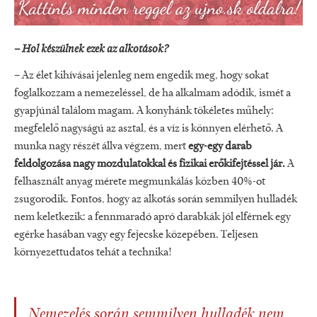
–
Hol készülnek ezek az alkotások?
– Az élet kihívásai jelenleg nem engedik meg, hogy sokat
foglalkozzam a nemezeléssel, de ha alkalmam adódik, ismét a
gyapjúnál találom magam. A konyhánk tökéletes műhely:
megfelelő nagyságú az asztal, és a víz is könnyen elérhető. A
munka nagy részét állva végzem, mert
egy-egy darab
feldolgozása nagy mozdulatokkal és fizikai erőkifejtéssel jár.
A
felhasznált anyag mérete megmunkálás közben 40%-ot
zsugorodik. Fontos, hogy az alkotás során semmilyen hulladék
nem keletkezik: a fennmaradó apró darabkák jól elférnek egy
egérke hasában vagy egy fejecske közepében. Teljesen
környezettudatos tehát a technika!
Nemezelés során semmilyen hulladék nem