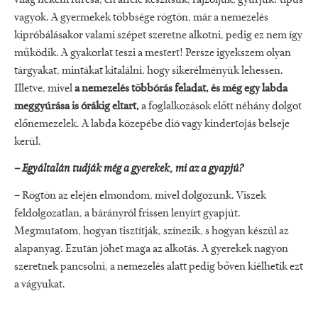
világ nekem furcsa, én afféle készítsük, rajzoljuk, gyúrjuk! típus
vagyok. A gyermekek többsége rögtön, már a nemezelés
kipróbálásakor valami szépet szeretne alkotni, pedig ez nem így
működik. A gyakorlat teszi a mestert! Persze igyekszem olyan
tárgyakat, mintákat kitalálni, hogy sikerélményük lehessen.
Illetve, mivel
a nemezelés többórás feladat, és még egy labda
meggyúrása is órákig eltart,
a foglalkozások előtt néhány dolgot
előnemezelek. A labda közepébe dió vagy kindertojás belseje
kerül.
– Egyáltalán tudják még a gyerekek, mi az a gyapjú?
– Rögtön az elején elmondom, mivel dolgozunk. Viszek
feldolgozatlan, a bárányról frissen lenyírt gyapjút.
Megmutatom, hogyan tisztítják, színezik, s hogyan készül az
alapanyag. Ezután jöhet maga az alkotás. A gyerekek nagyon
szeretnek pancsolni, a nemezelés alatt pedig bőven kiélhetik ezt
a vágyukat.