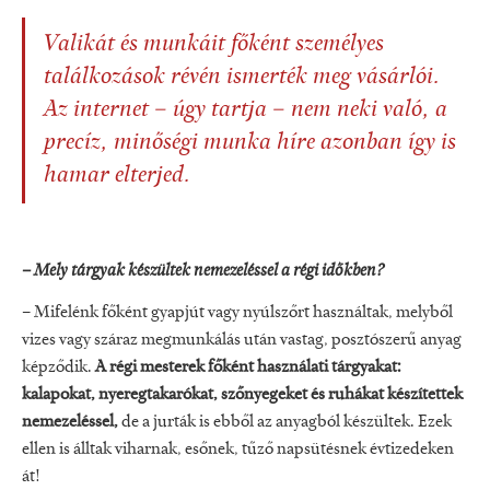
Valikát és munkáit
főként személyes
találkozások révén ismerték meg vásárlói.
Az internet – úgy tartja – nem neki való, a
precíz, minőségi munka híre azonban így is
hamar elterjed.
–
Mely tárgyak készültek nemezeléssel a régi időkben?
– Mifelénk főként gyapjút vagy nyúlszőrt használtak, melyből
vizes vagy száraz megmunkálás után vastag, posztószerű anyag
képződik.
A régi mesterek főként használati tárgyakat:
kalapokat, nyeregtakarókat, szőnyegeket és ruhákat készítettek
nemezeléssel,
de a jurták is ebből az anyagból készültek. Ezek
ellen is álltak viharnak, esőnek, tűző napsütésnek évtizedeken
át!