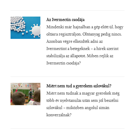
Az Ivermectin csodája
Mindenki már hajnalban a gép előtt ül, hogy
oltásra regisztráljon. Oltóanyag pedig nincs.
Azonban végre elkezdték adni az
Ivermectint a betegeknek – a hírek szerint
stabilizálja az állapotot. Miben rejlik az
Ivermectin csodája?
Miért nem tud a gyerekem szlovákul?
Miért nem tudnak a magyar gyerekek még
több év nyelvtanulás után sem jól beszélni
szlovákul – miközben angolul simán
konverzálnak?