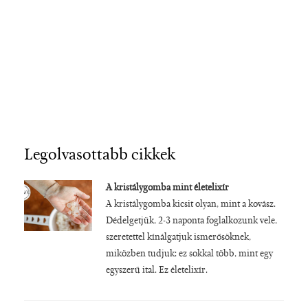
Legolvasottabb cikkek
A kristálygomba mint életelixír
A kristálygomba kicsit olyan, mint a kovász.
Dédelgetjük, 2-3 naponta foglalkozunk vele,
szeretettel kínálgatjuk ismerősöknek,
miközben tudjuk: ez sokkal több, mint egy
egyszerű ital. Ez életelixír.