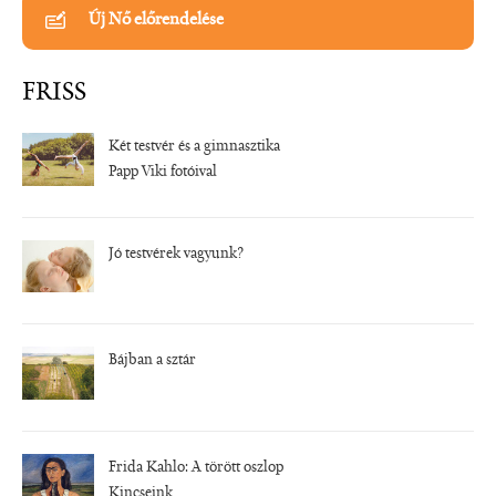
Új Nő előrendelése
FRISS
Két testvér és a gimnasztika
Papp Viki fotóival
Jó testvérek vagyunk?
Bájban a sztár
Frida Kahlo: A törött oszlop
Kincseink