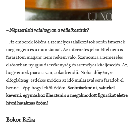
– Népszerűsíti valahogyan a vállalkozását?
–
A
z emberek főként a személyes találkozások során ismertek
meg engem és a munkáimat. Az internetes jelenléttel nem is
fárasztom magam: nem nekem való. Számomra a nemezelés
elsősorban nyugtató tevékenység és személyes kiteljesedés. Az,
hogy ennek piaca is van, sokadrendű. Noha időigényes
elfoglaltság, érdekes módon az idő múlásával sem fáradok el
benne – épp hogy feltöltődöm.
Szobrászkodni, színeket
keverni, egymáshoz illeszteni s a megálmodott figurákat életre
hívni hatalmas öröm!
Bokor Réka