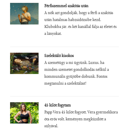
Férfiszemmel szakítás után
A nők azt gondolják, hogy a férfi a szakítás
után hatalmas habzsidőzsibe kezd.
Klubokba jár, és két kanállal falja az életet és
a lányokat.
Szelektáló kisokos
A szemétügy a mi ügyünk. Luxus, ha
minden szemetet gondolkodás nélkül a
kommunális gyűjtőbe dobunk. Fontos
megtanulni a szelektálást!
45 kilót fogytam
Papp Vera 45 kilót fogyott. Vera gyermekkora
óta erős volt, keményen megküzdött a
súlyával.