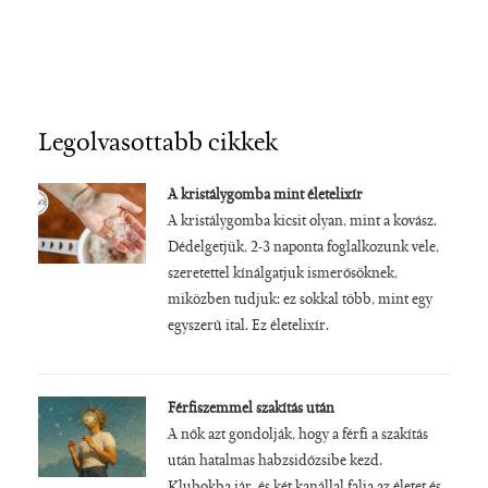
Legolvasottabb cikkek
A kristálygomba mint életelixír
A kristálygomba kicsit olyan, mint a kovász.
Dédelgetjük, 2-3 naponta foglalkozunk vele,
szeretettel kínálgatjuk ismerősöknek,
miközben tudjuk: ez sokkal több, mint egy
egyszerű ital. Ez életelixír.
Férfiszemmel szakítás után
A nők azt gondolják, hogy a férfi a szakítás
után hatalmas habzsidőzsibe kezd.
Klubokba jár, és két kanállal falja az életet és