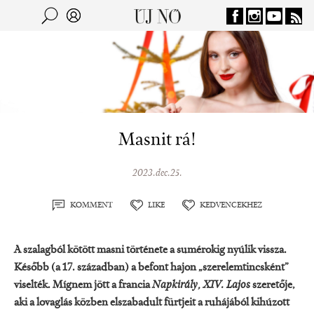
Jump to navigation
Keresés
Kereső
Masnit rá!
2023.dec.25.
KOMMENT
LIKE
KEDVENCEKHEZ
A szalagból kötött masni története a sumérokig nyúlik vissza.
Később (a 17. században) a befont hajon „szerelemtincsként”
viselték. Mígnem jött a francia
Napkirály, XIV. Lajos
szeretője,
aki a lovaglás közben elszabadult fürtjeit a ruhájából kihúzott