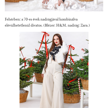
Fehérben: a 70-es évek nadrágjával kombinálva
elévülhetetlenül divatos. (Blézer: H&M, nadrág: Zara.)