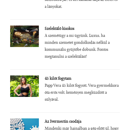
a lányokat.
Szelektáló kisokos
A szemétügy a mi ügyünk. Luxus, ha
minden szemetet gondolkodás nélkül a
kommunális gyűjtőbe dobunk. Fontos
megtanulni a szelektálást!
45 kilót fogytam
Papp Vera 45 kilót fogyott. Vera gyermekkora
óta erős volt, keményen megküzdött a
súlyával.
Az Ivermectin csodája
Mindenki már hajnalban a gép előtt ül, hogy