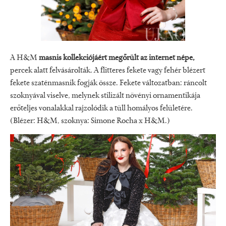
A H&M
masnis kollekciójáért megőrült az internet népe,
percek alatt felvásárolták. A flitteres fekete vagy fehér blézert
fekete szaténmasnik fogják össze. Fekete változatban: ráncolt
szoknyával viselve, melynek stilizált növényi ornamentikája
erőteljes vonalakkal rajzolódik a tüll homályos felületére.
(Blézer: H&M, szoknya: Simone Rocha x H&M.)