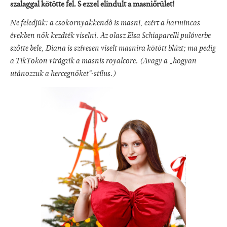
szalaggal kötötte fel. S ezzel elindult a masniőrület!
Ne feledjük: a csokornyakkendő is masni, ezért a harmincas
években nők kezdték viselni. Az olasz Elsa Schiaparelli pulóverbe
szőtte bele, Diana is szívesen viselt masnira kötött blúzt; ma pedig
a TikTokon virágzik a masnis royalcore. (Avagy a „hogyan
utánozzuk a hercegnőket”-stílus.)