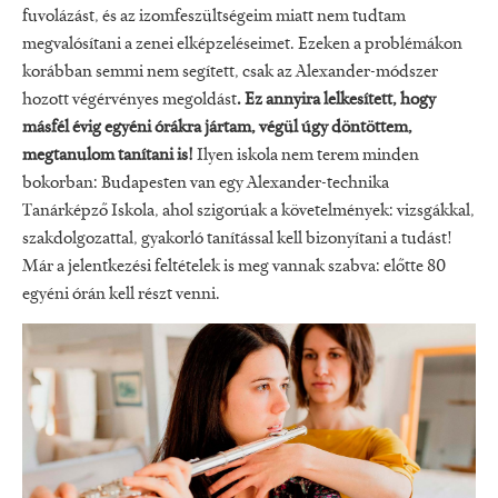
fuvolázást, és az izomfeszültségeim miatt nem tudtam
megvalósítani a zenei elképzeléseimet. Ezeken a problémákon
korábban semmi nem segített, csak az Alexander-módszer
hozott végérvényes megoldást
. Ez annyira lelkesített, hogy
másfél évig egyéni órákra jártam, végül úgy döntöttem,
megtanulom tanítani is!
Ilyen iskola nem terem minden
bokorban: Budapesten van egy Alexander-technika
Tanárképző Iskola, ahol szigorúak a követelmények: vizsgákkal,
szakdolgozattal, gyakorló tanítással kell bizonyítani a tudást!
Már a jelentkezési feltételek is meg vannak szabva: előtte 80
egyéni órán kell részt venni.