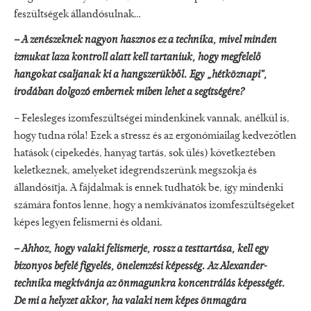
feszültségek állandósulnak…
– A zenészeknek nagyon hasznos ez a technika, mivel minden
izmukat laza kontroll alatt kell tartaniuk, hogy megfelelő
hangokat csaljanak ki a hangszerükből. Egy „hétköznapi”,
irodában dolgozó embernek miben lehet a segítségére?
– Felesleges izomfeszültségei mindenkinek vannak, anélkül is,
hogy tudna róla! Ezek a stressz és az ergonómiailag kedvezőtlen
hatások (cipekedés, hanyag tartás, sok ülés) következtében
keletkeznek, amelyeket idegrendszerünk megszokja és
állandósítja. A fájdalmak is ennek tudhatók be, így mindenki
számára fontos lenne, hogy a nemkívánatos izomfeszültségeket
képes legyen felismerni és oldani.
– Ahhoz, hogy valaki felismerje, rossz a testtartása, kell egy
bizonyos befelé figyelés, önelemzési képesség. Az Alexander-
technika megkívánja az önmagunkra koncentrálás képességét.
De mi a helyzet akkor, ha valaki nem képes önmagára