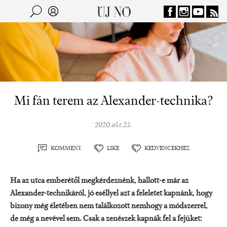
Jump to navigation
Keresés
Kereső
Mi fán terem az Alexander-technika?
2020.okt.23.
KOMMENT
LIKE
KEDVENCEKHEZ
Ha az utca emberétől megkérdeznénk, hallott-e már az
Alexander-technikáról, jó eséllyel azt a feleletet kapnánk, hogy
bizony még életében nem találkozott nemhogy a módszerrel,
de még a nevével sem. Csak a zenészek kapnák fel a fejüket: