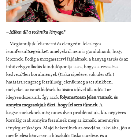
– Miben áll a technika lényege?
– Megtanuljuk felismerni és elengedni felesleges
izomfeszültségeinket, amelyekről nem is gondolnánk, hogy
léteznek. Pedig a mozgásszervi fájdalmak, a hanyag tartás és az
ínhüvelygyulladás kiindulópontja is az, hogy a stressz és a
kedvezőtlen körülmények (táska cipelése, sok ülés stb.)
hatására rengeteg feszültség jelenik meg a testünkben,
melyeket az ismétlődések hatására idővel állandósít az
idegrendszerünk. Így azok
folyamatosan jelen vannak, és
annyira megszokjuk őket, hogy fel sem tűnnek.
A
kisgyermekeknek még nincs ilyen problémájuk, kb. négyéves
korukig csak annyira feszülnek meg az izmaik, amennyire
tényleg szükséges. Majd bekerülnek az óvodába, iskolába, jön a
megfelelési kényszer, a húszkilós táska cipelése, és a