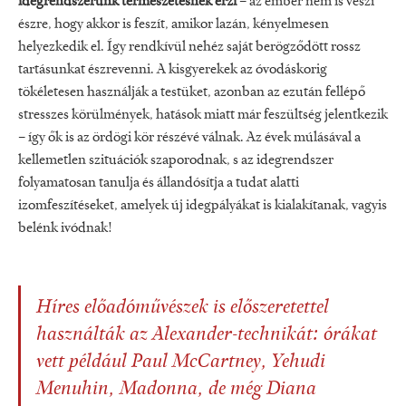
idegrendszerünk természetesnek érzi
– az ember nem is veszi
észre, hogy akkor is feszít, amikor lazán, kényelmesen
helyezkedik el. Így rendkívül nehéz saját berögződött rossz
tartásunkat észrevenni. A kisgyerekek az óvodáskorig
tökéletesen használják a testüket, azonban az ezután fellépő
stresszes körülmények, hatások miatt már feszültség jelentkezik
– így ők is az ördögi kör részévé válnak. Az évek múlásával a
kellemetlen szituációk szaporodnak, s az idegrendszer
folyamatosan tanulja és állandósítja a tudat alatti
izomfeszítéseket, amelyek új idegpályákat is kialakítanak, vagyis
belénk ivódnak!
Híres előadóművészek is előszeretettel
használták az Alexander-technikát: órákat
vett például Paul McCartney, Yehudi
Menuhin, Madonna, de még Diana