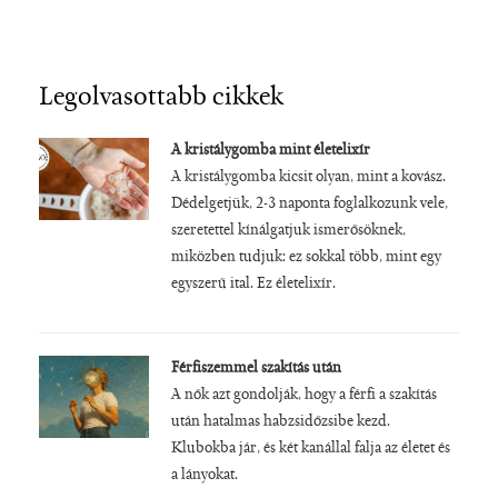
Legolvasottabb cikkek
A kristálygomba mint életelixír
A kristálygomba kicsit olyan, mint a kovász.
Dédelgetjük, 2-3 naponta foglalkozunk vele,
szeretettel kínálgatjuk ismerősöknek,
miközben tudjuk: ez sokkal több, mint egy
egyszerű ital. Ez életelixír.
Férfiszemmel szakítás után
A nők azt gondolják, hogy a férfi a szakítás
után hatalmas habzsidőzsibe kezd.
Klubokba jár, és két kanállal falja az életet és
a lányokat.