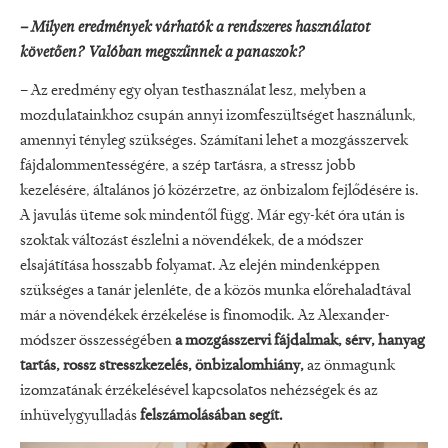
– Milyen eredmények várhatók a rendszeres használatot
követően? Valóban megszűnnek a panaszok?
– Az eredmény egy olyan testhasználat lesz, melyben a
mozdulatainkhoz csupán annyi izomfeszültséget használunk,
amennyi tényleg szükséges. Számítani lehet a mozgásszervek
fájdalommentességére, a szép tartásra, a stressz jobb
kezelésére, általános jó közérzetre, az önbizalom fejlődésére is.
A javulás üteme sok mindentől függ. Már egy-két óra után is
szoktak változást észlelni a növendékek, de a módszer
elsajátítása hosszabb folyamat. Az elején mindenképpen
szükséges a tanár jelenléte, de a közös munka előrehaladtával
már a növendékek érzékelése is finomodik. Az Alexander-
módszer összességében
a mozgásszervi fájdalmak, sérv, hanyag
tartás, rossz stresszkezelés, önbizalomhiány,
az önmagunk
izomzatának érzékelésével kapcsolatos nehézségek és az
ínhüvelygyulladás
felszámolásában segít.