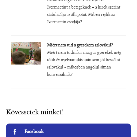
Azonban végre elkezdték adni az
Ivermectint a betegeknek – a hírek szerint
stabilizálja az állapotot. Miben rejlik az
Ivermectin csodája?
Miért nem tud a gyerekem szlovákul?
Miért nem tudnak a magyar gyerekek még
több év nyelvtanulás után sem jól beszélni
szlovákul – miközben angolul simán
konverzálnak?
Kövessetek minket!
Facebook