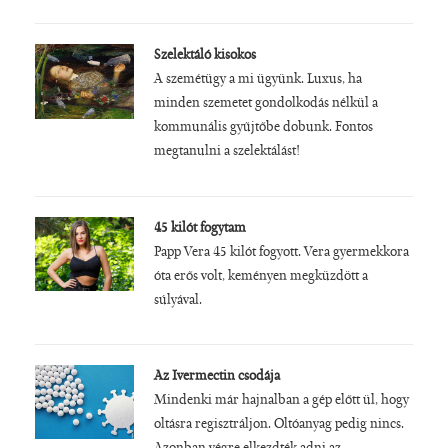
Szelektáló kisokos
A szemétügy a mi ügyünk. Luxus, ha
minden szemetet gondolkodás nélkül a
kommunális gyűjtőbe dobunk. Fontos
megtanulni a szelektálást!
45 kilót fogytam
Papp Vera 45 kilót fogyott. Vera gyermekkora
óta erős volt, keményen megküzdött a
súlyával.
Az Ivermectin csodája
Mindenki már hajnalban a gép előtt ül, hogy
oltásra regisztráljon. Oltóanyag pedig nincs.