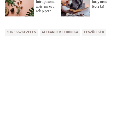
bőrtípusom,
hogy nem
a férjem és a
lépsz ki!
sok pipere
STRESSZKEZELÉS
ALEXANDER TECHNIKA
FESZÜLTSÉG