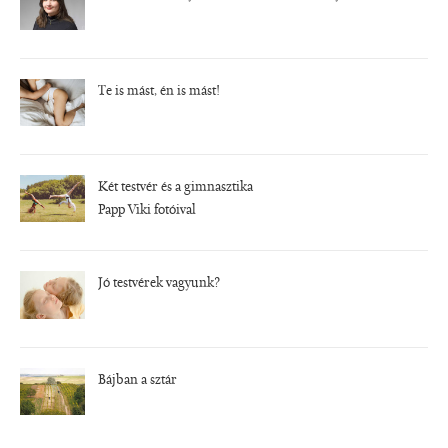
Te is mást, én is mást!
Két testvér és a gimnasztika
Papp Viki fotóival
Jó testvérek vagyunk?
Bájban a sztár