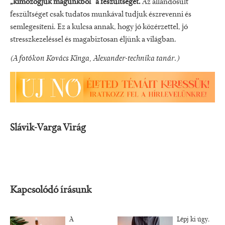
„kimozogjuk magunkból” a feszültséget.
Az állandósult
feszültséget csak tudatos munkával tudjuk észrevenni és
semlegesíteni. Ez a kulcsa annak, hogy jó közérzettel, jó
stresszkezeléssel és magabiztosan éljünk a világban.
(A fotókon Kovács Kinga, Alexander-technika tanár.)
Slávik-Varga Virág
Kapcsolódó írásunk
A
Lépj ki úgy,