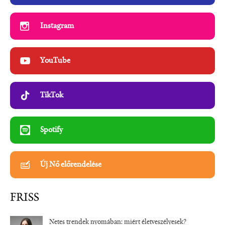
Instagram
YouTube
TikTok
Spotify
Új Nő előrendelése
FRISS
Netes trendek nyomában: miért életveszélyesek?