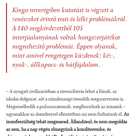
Kinga
nemrégiben kutatást is végzett a
zenészeket érintő testi és lelki problémákról.
A 140 megkérdezettből 105
interjúalanyának voltak hangszerjátékot
megnehezítő problémái. Éppen olyanok,
mint amivel rengetegen küzdenek: kéz-,
nyak-, állkapocs- és hátfájdalom.
– A nyugati civilizációban a stresszforrás lehet a főnök, az
iskolai dolgozat, sőt a mindennapi teendők megszervezése is.
Megemelkedik a pulzusszámunk, megfeszülnek az izmaink –
ugyanakkor az ősemberrel ellentétben mi nem futhatunk el.
Az
izomfeszültség tehát megmarad. Állandósul, és nem megoldás
az sem, ha a nap végén elmegyünk a konditerembe, és