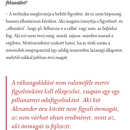
fókuszálni?
– A technika megkívánja a befelé figyelést, de ez nem képesség,
hanem elhatározás kérdése. Aki magára irányítja a figyelmét, és
„ellenőrzi”, hogy pl. felhúzza-e a vállát, vagy sem, az fejlődni
fog. Aki ezt nem teszi meg, annál, sajnos, minden marad a
régiben. Motivációként szokott hatni, ha az órák során a
növendék megtapasztal egy addig ismeretlen lazasági állapotot,
melytől sokkal jobban érzi magát.
A ráhangolódást nem valamiféle merev
figyelemként kell elképzelni, csupán egy-egy
pillanatnyi odafigyelésként. Aki két
Alexander-óra között nem figyeli önmagát,
az nem várhat olyan eredményt, mint az,
aki önmagát is fejleszti.