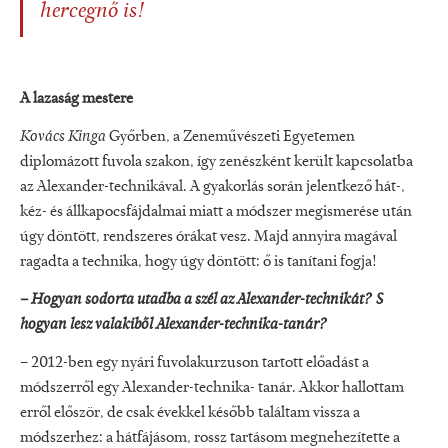
hercegnő is!
A lazaság mestere
Kovács Kinga
Győrben, a Zeneművészeti Egyetemen
diplomázott fuvola szakon, így zenészként került kapcsolatba
az Alexander-technikával. A gyakorlás során jelentkező hát-,
kéz- és állkapocsfájdalmai miatt a módszer megismerése után
úgy döntött, rendszeres órákat vesz. Majd annyira magával
ragadta a technika, hogy úgy döntött: ő is tanítani fogja!
– Hogyan sodorta utadba a szél az Alexander-technikát? S
hogyan lesz valakiből Alexander-technika-tanár?
– 2012-ben egy nyári fuvolakurzuson tartott előadást a
módszerről egy Alexander-technika- tanár. Akkor hallottam
erről először, de csak évekkel később találtam vissza a
módszerhez: a hátfájásom, rossz tartásom megnehezítette a