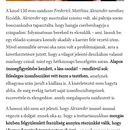
A közel 130 éves módszer
Frederick Matthias Alexander
nevéhez
fűződik.
Alexander
egy ausztráliai színész volt, aki pályája során
bosszankodva tapasztalta, hogy hangja cserbenhagyja a
színpadon: folyamatosan bereked és elcsuklik – ami, lássuk be,
egy előadó számára komoly akadály a karrier felé vezető úton.
Mivel semmiféle orvosi oka nem volt a problémájának, arra a
következtetésre jutott, hogy a világot jelentő deszkákon valamit
máshogy csinál, mint egy hétköznapi beszélgetés során.
Alapos
önmegfigyelésbe kezdett, s láss csodát! – rendkívül sok
felesleges izomfeszülést vett észre a testében,
amelynek
elhagyása után javult a kiállása is. A kísérletezést nem hagyta
abba, de még évekig tartott saját izomfeszültségeinek
észrevétele és elengedése, amely megalapozta módszerét is.
A hosszú idő nem azt jelenti, hogy
Alexander
ímmel-ámmal
végezte a dolgát: ennek oka az, hogy a testtartásunkban
mozgás
közben felgyülemlett feszültség annyira részünkké válik, hogy