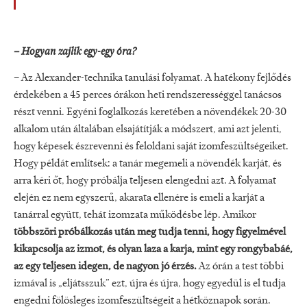
– Hogyan zajlik egy-egy óra?
– Az Alexander-technika tanulási folyamat. A hatékony fejlődés
érdekében a 45 perces órákon heti rendszerességgel tanácsos
részt venni. Egyéni foglalkozás keretében a növendékek 20-30
alkalom után általában elsajátítják a módszert, ami azt jelenti,
hogy képesek észrevenni és feloldani saját izomfeszültségeiket.
Hogy példát említsek: a tanár megemeli a növendék karját, és
arra kéri őt, hogy próbálja teljesen elengedni azt. A folyamat
elején ez nem egyszerű, akarata ellenére is emeli a karját a
tanárral együtt, tehát izomzata működésbe lép. Amikor
többszöri próbálkozás után meg tudja tenni, hogy figyelmével
kikapcsolja az izmot, és olyan laza a karja, mint egy rongybabáé,
az egy teljesen idegen, de nagyon jó érzés.
Az órán a test többi
izmával is „eljátsszuk” ezt, újra és újra, hogy egyedül is el tudja
engedni fölösleges izomfeszültségeit a hétköznapok során.