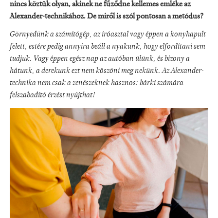
nincs köztük olyan, akinek ne fűződne kellemes emléke az
Alexander-technikához. De miről is szól pontosan a metódus?
Görnyedünk a számítógép, az íróasztal vagy éppen a konyhapult
felett, estére pedig annyira beáll a nyakunk, hogy elfordítani sem
tudjuk. Vagy éppen egész nap az autóban ülünk, és bizony a
hátunk, a derekunk ezt nem köszöni meg nekünk. Az Alexander-
technika nem csak a zenészeknek hasznos: bárki számára
felszabadító érzést nyújthat!