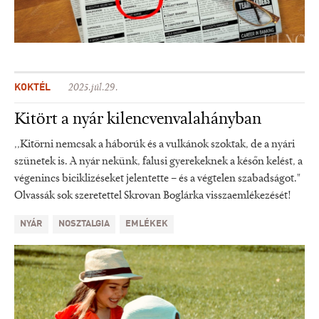
KOKTÉL
2025.júl.29.
Kitört a nyár kilencvenvalahányban
,,Kitörni nemcsak a háborúk és a vulkánok szoktak, de a nyári
szünetek is. A nyár nekünk, falusi gyerekeknek a későn kelést, a
végenincs biciklizéseket jelentette – és a végtelen szabadságot."
Olvassák sok szeretettel Skrovan Boglárka visszaemlékezését!
NYÁR
NOSZTALGIA
EMLÉKEK