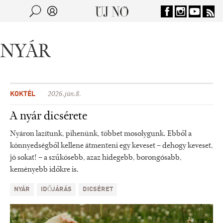
Jump to navigation
Keresés
Kereső
NYÁR
KOKTÉL
2026.jún.8.
A nyár dicsérete
Nyáron lazítunk, pihenünk, többet mosolygunk. Ebből a
könnyedségből kellene átmenteni egy keveset – dehogy keveset,
jó sokat! – a szűkösebb, azaz hidegebb, borongósabb,
keményebb időkre is.
NYÁR
IDŐJÁRÁS
DICSÉRET