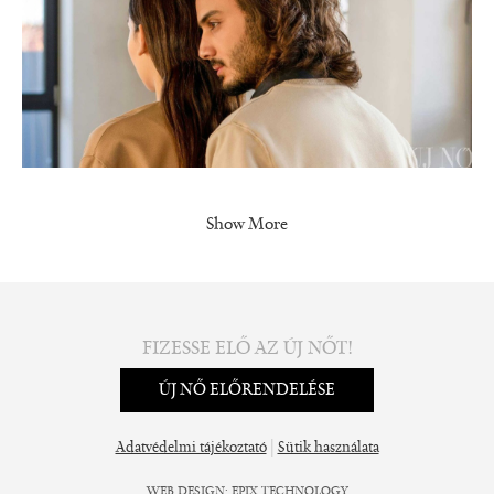
Show More
FIZESSE ELŐ AZ ÚJ NŐT!
ÚJ NŐ ELŐRENDELÉSE
|
Adatvédelmi tájékoztató
Sütik használata
WEB DESIGN
:
EPIX TECHNOLOGY