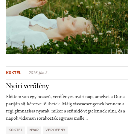
KOKTÉL
2026.jún.3.
Nyári verőfény
Előttem van egy hosszú, verőfényes nyári nap, amelyet a Duna
partján sütkérezve tölthetek. Máig visszacsengenek bennem a
régi gimnazista nyarak, mikor a szünidő végtelennek tűnt, és a
napok vidáman sorakoztak egymás mellé...
KOKTÉL
NYÁR
VERŐFÉNY