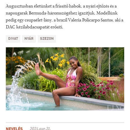
Augusztusban életünket a frissítő habok, a nyári ejtőzés és a
napsugarak Bermuda-háromszögéhez igazítjuk. Modellünk
pedig egy csupaélet-lány, a brazil Valeria Policarpo Santos, aki a
DAC kézilabdacsapatát erősíti.
DIVAT
NYÁR
SZEZON
NEVELÉS
2025.aug.21.