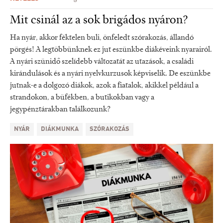
Mit csinál az a sok brigádos nyáron?
Ha nyár, akkor féktelen buli, önfeledt szórakozás, állandó
pörgés! A legtöbbünknek ez jut eszünkbe diákéveink nyarairól.
A nyári szünidő szelídebb változatát az utazások, a családi
kirándulások és a nyári nyelvkurzusok képviselik. De eszünkbe
jutnak-e a dolgozó diákok, azok a fiatalok, akikkel például a
strandokon, a büfékben, a butikokban vagy a
jegypénztárakban találkozunk?
NYÁR
DIÁKMUNKA
SZÓRAKOZÁS