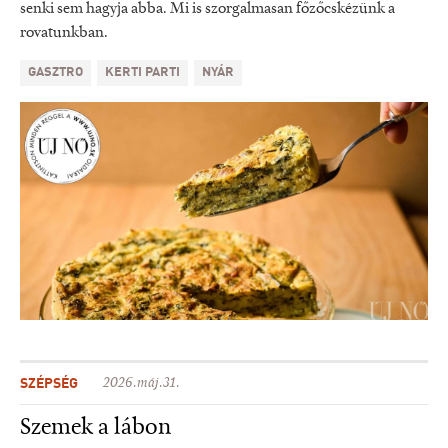
senki sem hagyja abba. Mi is szorgalmasan főzőcskézünk a
rovatunkban.
GASZTRO
KERTI PARTI
NYÁR
SZÉPSÉG
2026.máj.31.
Szemek a lábon