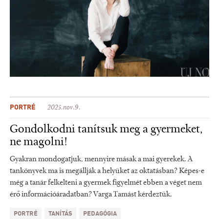
PORTRÉ
2025.nov.9.
Gondolkodni tanítsuk meg a gyermeket,
ne magolni!
Gyakran mondogatjuk, mennyire másak a mai gyerekek. A
tankönyvek ma is megállják a helyüket az oktatásban? Képes-e
még a tanár felkelteni a gyermek figyelmét ebben a véget nem
érő információáradatban? Varga Tamást kérdeztük.
PORTRÉ
TANÍTÁS
PEDAGÓGIA