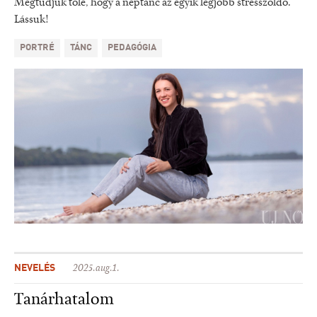
Megtudjuk tőle, hogy a néptánc az egyik legjobb stresszoldó.
Lássuk!
PORTRÉ
TÁNC
PEDAGÓGIA
NEVELÉS
2025.aug.1.
Tanárhatalom