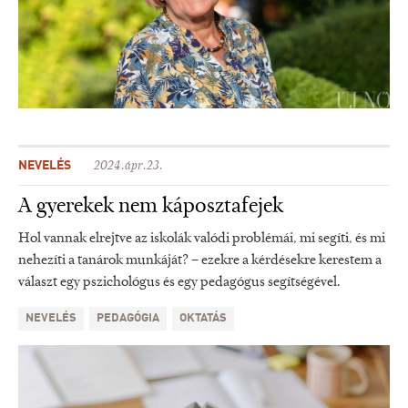
NEVELÉS
2024.ápr.23.
A gyerekek nem káposztafejek
Hol vannak elrejtve az iskolák valódi problémái, mi segíti, és mi
nehezíti a tanárok munkáját? – ezekre a kérdésekre kerestem a
választ egy pszichológus és egy pedagógus segítségével.
NEVELÉS
PEDAGÓGIA
OKTATÁS