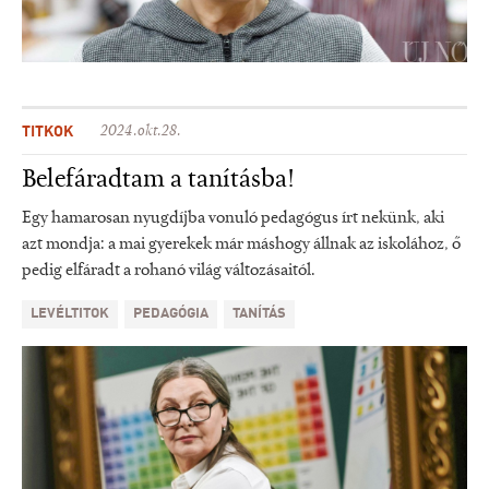
TITKOK
2024.okt.28.
Belefáradtam a tanításba!
Egy hamarosan nyugdíjba vonuló pedagógus írt nekünk, aki
azt mondja: a mai gyerekek már máshogy állnak az iskolához, ő
pedig elfáradt a rohanó világ változásaitól.
LEVÉLTITOK
PEDAGÓGIA
TANÍTÁS