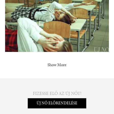
Show More
FIZESSE ELŐ AZ ÚJ NŐT!
ÚJ NŐ ELŐRENDELÉSE