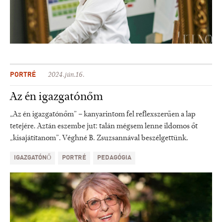
PORTRÉ
2024.jún.16.
Az én igazgatónőm
„Az én igazgatónőm” – kanyarintom fel reflexszerűen a lap
tetejére. Aztán eszembe jut: talán mégsem lenne ildomos őt
„kisajátítanom”. Véghné B. Zsuzsannával beszélgettünk.
IGAZGATÓNŐ
PORTRÉ
PEDAGÓGIA