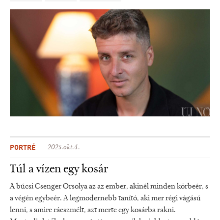
PORTRÉ
2025.okt.4.
Túl a vízen egy kosár
A búcsi Csenger Orsolya az az ember, akinél minden körbeér, s
a végén egybeér. A legmodernebb tanító, aki mer régi vágású
lenni, s amire ráeszmélt, azt merte egy kosárba rakni.