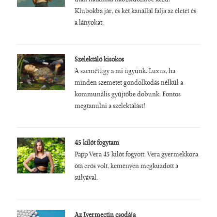
Klubokba jár, és két kanállal falja az életet és
a lányokat.
Szelektáló kisokos
A szemétügy a mi ügyünk. Luxus, ha
minden szemetet gondolkodás nélkül a
kommunális gyűjtőbe dobunk. Fontos
megtanulni a szelektálást!
45 kilót fogytam
Papp Vera 45 kilót fogyott. Vera gyermekkora
óta erős volt, keményen megküzdött a
súlyával.
Az Ivermectin csodája