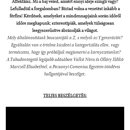
Affektálsz. Mi a baj veled, amiért ennyi ideje szingli vagy?
Lefulladtál a forgalomban? Bíztad volna a vezetést inkább a
férfira! Kérdések, amelyeket a mindennapjaink során időről
időre megkapunk; sztereotípiák, amelyek túlságosan
leegyszerűsítve ábrázolják a világot.
Mely általánosítások bosszantják a Z, s melyek az Y generációt?
Egyáltalán van-e értelme küzdeni a kategorizálás ellen, vagy
természetes, hogy így próbáljuk megismerni a környezetünket?
A Tabudöntögető legújabb adásában Valkó Nóra és Olláry Ildikó
Marczell Elisabethtel, a Pozsonyi Comenius Egyetem ötödéves
hallgatójával beszélget.
TELJES BESZÉLGETÉS: