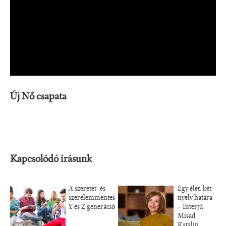
Új Nő csapata
Kapcsolódó írásunk
A szeretet- és
Egy élet, két
szerelemmentes
nyelv határa
Y és Z generáció
– Interjú
Misad
Katalin