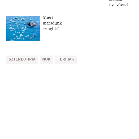
nyelvésszel
Miért
maradunk
szinglik?
SZTEREOTÍPIA
NŐK
FÉRFIAK