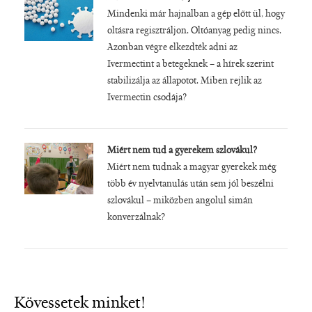
Mindenki már hajnalban a gép előtt ül, hogy
oltásra regisztráljon. Oltóanyag pedig nincs.
Azonban végre elkezdték adni az
Ivermectint a betegeknek – a hírek szerint
stabilizálja az állapotot. Miben rejlik az
Ivermectin csodája?
Miért nem tud a gyerekem szlovákul?
Miért nem tudnak a magyar gyerekek még
több év nyelvtanulás után sem jól beszélni
szlovákul – miközben angolul simán
konverzálnak?
Kövessetek minket!