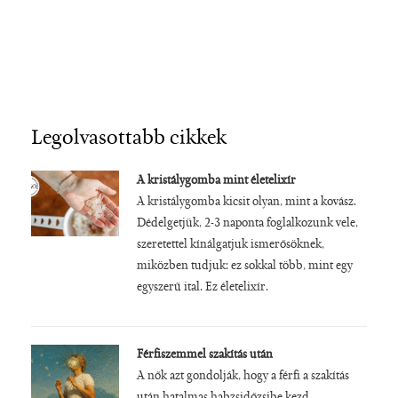
Legolvasottabb cikkek
A kristálygomba mint életelixír
A kristálygomba kicsit olyan, mint a kovász.
Dédelgetjük, 2-3 naponta foglalkozunk vele,
szeretettel kínálgatjuk ismerősöknek,
miközben tudjuk: ez sokkal több, mint egy
egyszerű ital. Ez életelixír.
Férfiszemmel szakítás után
A nők azt gondolják, hogy a férfi a szakítás
után hatalmas habzsidőzsibe kezd.