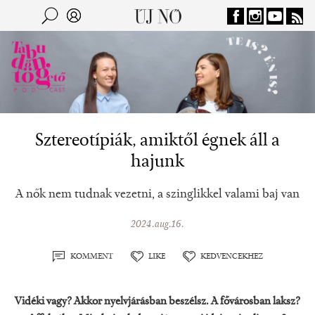
Jump to navigation
Keresés
Kereső
Sztereotípiák, amiktől égnek áll a
hajunk
A nők nem tudnak vezetni, a szinglikkel valami baj van
2024.aug.16.
KOMMENT
LIKE
KEDVENCEKHEZ
Vidéki vagy? Akkor nyelvjárásban beszélsz. A fővárosban laksz?