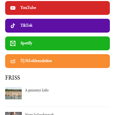
YouTube
TikTok
Spotify
Új Nő előrendelése
FRISS
A pozsonyi Lido