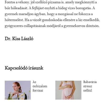
Fontos a vékony, jól szellőző pizsama is, amely megkönnyíti a
bőr hőleadását. A fejfájást enyhíti a hideg vizes borogatás. A
gyermek maradjon ágyban, hogy a mozgással ne fokozza a
hőtermelést. Ha a vázolt gondoskodás ellenére a láz emelkedik,
gyógyszeres csillapításának módjáról a gyermekorvos döntsön.
Dr. Kiss László
Kapcsolódó írásunk
Az
Babavárás
önbizalom
stressz
forrásai
nélkül