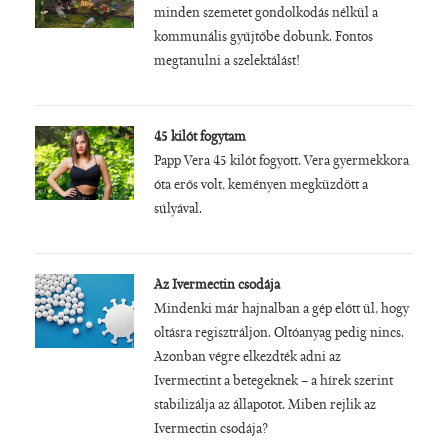
minden szemetet gondolkodás nélkül a
kommunális gyűjtőbe dobunk. Fontos
megtanulni a szelektálást!
45 kilót fogytam
Papp Vera 45 kilót fogyott. Vera gyermekkora
óta erős volt, keményen megküzdött a
súlyával.
Az Ivermectin csodája
Mindenki már hajnalban a gép előtt ül, hogy
oltásra regisztráljon. Oltóanyag pedig nincs.
Azonban végre elkezdték adni az
Ivermectint a betegeknek – a hírek szerint
stabilizálja az állapotot. Miben rejlik az
Ivermectin csodája?