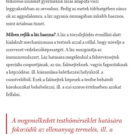
felkereső szülőket gyermekük lázas állapota viszi
leggyakrabban az orvoshoz. Pedig az esetek többségében nincs
ok az aggodalomra, a láz ugyanis önmagában inkább hasznos,
mint ártalmas tünet.
Miben rejlik a láz haszna?
A láz a törzsfejlődés évmilliói alatt
kialakult mechanizmusa a testnek azzal a céllal, hogy növelje a
szervezet védekezőképességét. A láz mozgósítja az
immunrendszert. Láz hatására megélénkül a fehérvérsejtek
speciális csoportjának, az ún. falósejteknek, vagyis fagocitáknak
a képződése, ill. kiáramlása keletkezési helyükről, a
csontvelőből. Ezek a falósejtek képesek a testbe behatolt
kórokozókat bekebelezni, ill. a szó szoros értelmében azokat
felfalni.
A megemelkedett testhőmérséklet hatására
fokozódik az ellenanyag-termelés, ill. a