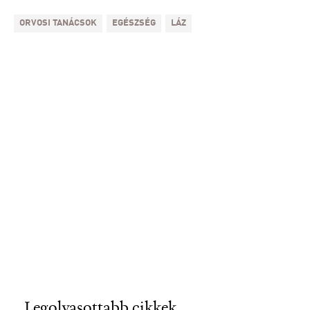
ORVOSI TANÁCSOK
EGÉSZSÉG
LÁZ
Legolvasottabb cikkek