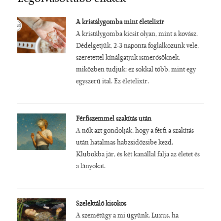
A kristálygomba mint életelixír
A kristálygomba kicsit olyan, mint a kovász.
Dédelgetjük, 2-3 naponta foglalkozunk vele,
szeretettel kínálgatjuk ismerősöknek,
miközben tudjuk: ez sokkal több, mint egy
egyszerű ital. Ez életelixír.
Férfiszemmel szakítás után
A nők azt gondolják, hogy a férfi a szakítás
után hatalmas habzsidőzsibe kezd.
Klubokba jár, és két kanállal falja az életet és
a lányokat.
Szelektáló kisokos
A szemétügy a mi ügyünk. Luxus, ha