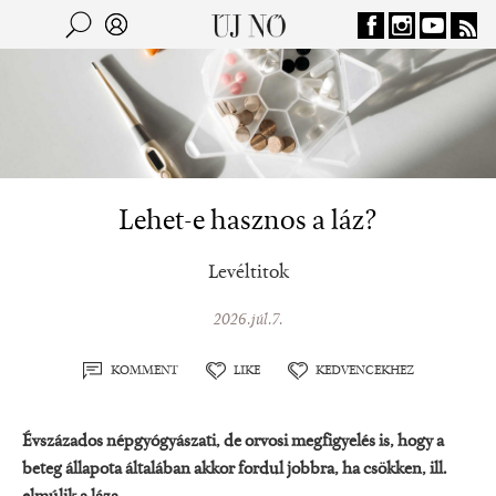
Jump to navigation
Keresés
Kereső
Lehet-e hasznos a láz?
Levéltitok
2026.júl.7.
KOMMENT
LIKE
KEDVENCEKHEZ
Évszázados népgyógyászati, de orvosi megfigyelés is, hogy a
beteg állapota általában akkor fordul jobbra, ha csökken, ill.