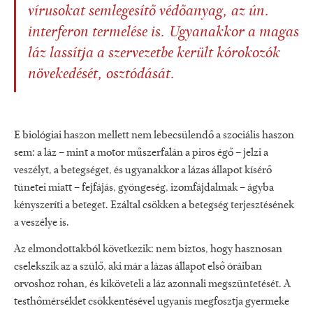
vírusokat semlegesítő védőanyag, az ún.
interferon termelése is. Ugyanakkor a magas
láz lassítja a szervezetbe került kórokozók
növekedését, osztódását.
E biológiai haszon mellett nem lebecsülendő a szociális haszon
sem: a láz – mint a motor műszerfalán a piros égő – jelzi a
veszélyt, a betegséget, és ugyanakkor a lázas állapot kísérő
tünetei miatt – fejfájás, gyöngeség, izomfájdalmak – ágyba
kényszeríti a beteget. Ezáltal csökken a betegség terjesztésének
a veszélye is.
Az elmondottakból következik: nem biztos, hogy hasznosan
cselekszik az a szülő, aki már a lázas állapot első óráiban
orvoshoz rohan, és kiköveteli a láz azonnali megszüntetését. A
testhőmérséklet csökkentésével ugyanis megfosztja gyermeke