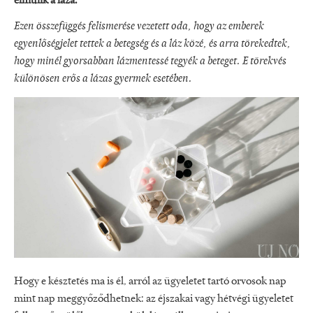
elmúlik a láza.
Ezen összefüggés felismerése vezetett oda, hogy az emberek
egyenlőségjelet tettek a betegség és a láz közé, és arra törekedtek,
hogy minél gyorsabban lázmentessé tegyék a beteget. E törekvés
különösen erős a lázas gyermek esetében.
Hogy e késztetés ma is él, arról az ügyeletet tartó orvosok nap
mint nap meggyőződhetnek: az éjszakai vagy hétvégi ügyeletet