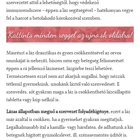
szervezetét attól a lehetőségtől, hogy védekező
immunrendszere – éppen a láz segítségével – hatékonyan vegye
fel a harcot a betolakodó kórokozóval szemben.
Másrészt a láz drasztikus és gyors csökkentésével az orvos
munkáját is nehezíti, hiszen nem egy betegség felismerését
éppen a rá jellemző lázmenet, lázgörbe teszi lehetővé.
Természetesen ezzel nem azt akarjuk sugallni, hogy nézzük
tétlenül gyermekünk, unokánk láztól való szenvedését. E
szenvedés, sőt gyakran maga a láz is csökkenthető lázcsillapító
tabletta vagy kúp nélkül is.
Lázas állapotban megnő a szervezet folyadékigénye,
ezért a láz
már azáltal is csökken, ha a gyermeket gyakran megitatjuk.
Legalkalmasabb ital a kamilla- vagy hársfatea, de adhatunk a kis
betegnek hígított gyümölcslevet, ill. szénsavmentes üdítőt is.