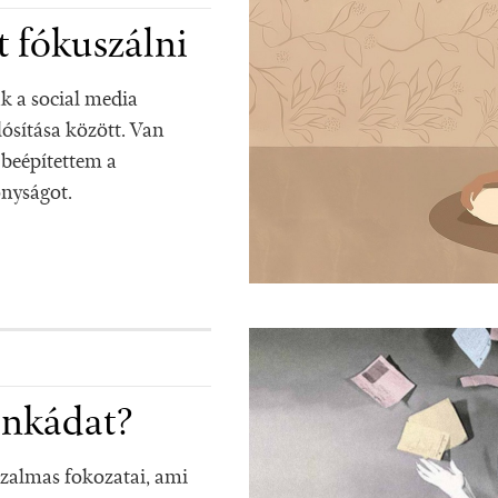
t fókuszálni
k a social media
ósítása között. Van
beépítettem a
nyságot.
nkádat?
almas fokozatai, ami