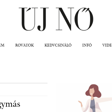
Jump to navigation
EM
ROVATOK
KEDVCSINÁLÓ
INFÓ
VID
egymás