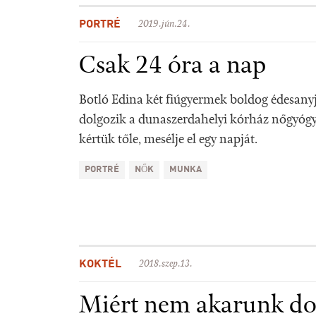
PORTRÉ
2019.jún.24.
Csak 24 óra a nap
Botló Edina két fiúgyermek boldog édesany
dolgozik a dunaszerdahelyi kórház nőgyógyá
kértük tőle, mesélje el egy napját.
PORTRÉ
NŐK
MUNKA
KOKTÉL
2018.szep.13.
Miért nem akarunk do