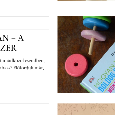
N – A
ZER
rt imádkozol csendben,
anhass? Előfordult már,