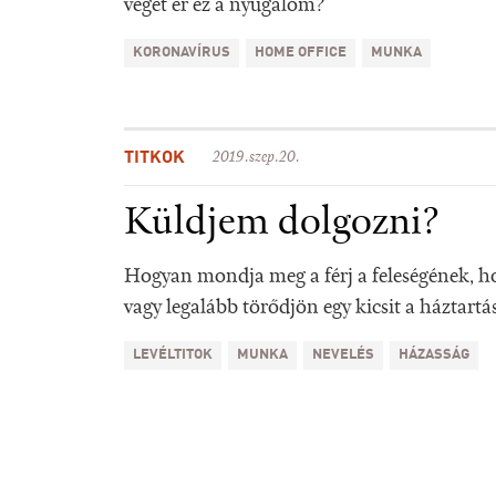
véget ér ez a nyugalom?
KORONAVÍRUS
HOME OFFICE
MUNKA
TITKOK
2019.szep.20.
Küldjem dolgozni?
Hogyan mondja meg a férj a feleségének, h
vagy legalább törődjön egy kicsit a háztartá
LEVÉLTITOK
MUNKA
NEVELÉS
HÁZASSÁG