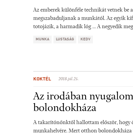
Az emberek különféle technikát vetnek be 
megszabaduljanak a munkától. Az egyik kif
totojázik, a harmadik lóg … A negyedik meg
MUNKA
LUSTASÁG
KEDV
KOKTÉL
2018.júl.25.
Az irodában nyugalom
bolondokháza
A takarítónőnktől hallottam először, hogy ő
munkahelyére. Mert otthon bolondokháza v