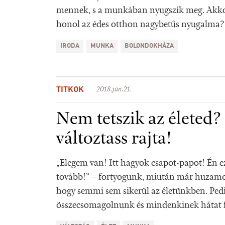
mennek, s a munkában nyugszik meg. Akkor
honol az édes otthon nagybetűs nyugalma?
IRODA
MUNKA
BOLONDOKHÁZA
TITKOK
2018.jún.21.
Nem tetszik az életed?
változtass rajta!
„Elegem van! Itt hagyok csapot-papot! Én 
tovább!” – fortyogunk, miután már huzamos
hogy semmi sem sikerül az életünkben. Ped
összecsomagolnunk és mindenkinek hátat 