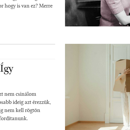
 hogy is van ez? Merre
 Így
ezt nem csinálom
abb ideig azt érezzük,
ig nem kell rögtön
fordítanunk.