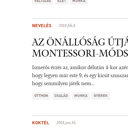
VÁLTOZÁS
ÉLET
MUNKA
NEVELÉS
2018.feb.8.
AZ ÖNÁLLÓSÁG ÚTJÁ
MONTESSORI-MÓDS
Ismerős érzés az, amikor délután 4-kor azé
hogy legyen már este 9, és egy kicsit szussz
hogy semmilyen játék nem...
OTTHON
CSALÁD
MUNKA
GYEREK
KOKTÉL
2018.jan.16.