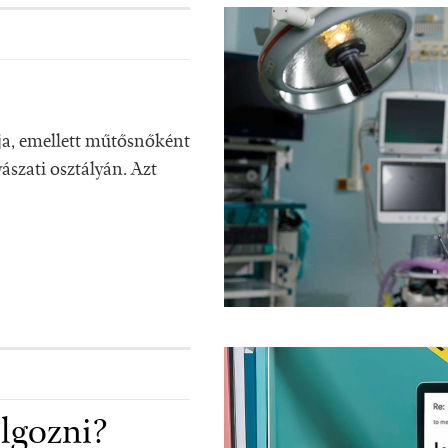
ja, emellett műtősnőként
szati osztályán. Azt
lgozni?