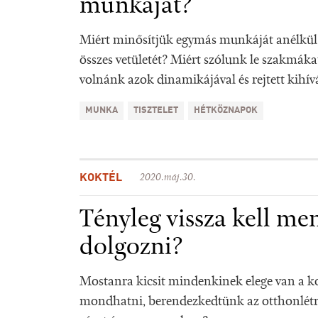
munkáját?
Miért minősítjük egymás munkáját anélkü
összes vetületét? Miért szólunk le szakmáka
volnánk azok dinamikájával és rejtett kihív
MUNKA
TISZTELET
HÉTKÖZNAPOK
KOKTÉL
2020.máj.30.
Tényleg vissza kell me
dolgozni?
Mostanra kicsit mindenkinek elege van a k
mondhatni, berendezkedtünk az otthonlétre