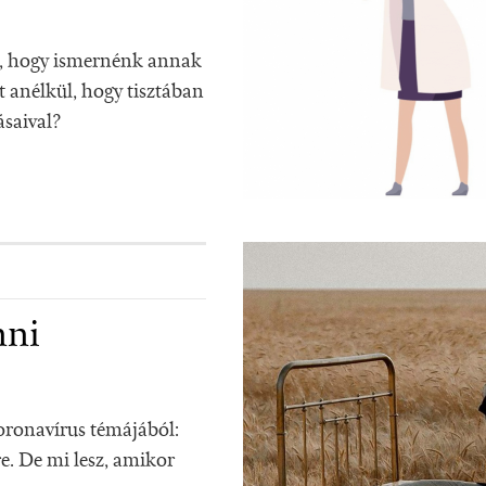
l, hogy ismernénk annak
t anélkül, hogy tisztában
ásaival?
nni
oronavírus témájából:
. De mi lesz, amikor